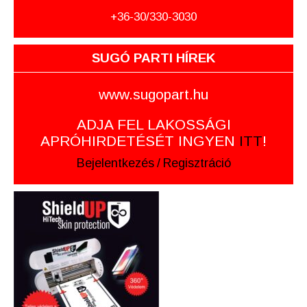
+36-30/330-3030
SUGÓ PARTI HÍREK
www.sugopart.hu
ADJA FEL LAKOSSÁGI
APRÓHIRDETÉSÉT INGYEN
ITT
!
Bejelentkezés
/
Regisztráció