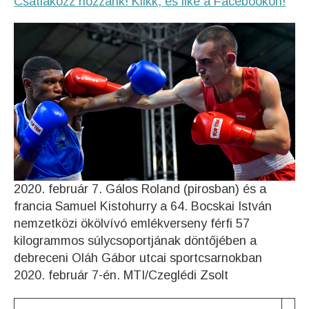
Csatlakozz hozzánk! Klikk, és like a Facebookon!
2020. február 7. Gálos Roland (pirosban) és a
francia Samuel Kistohurry a 64. Bocskai István
nemzetközi ökölvívó emlékverseny férfi 57
kilogrammos súlycsoportjának döntőjében a
debreceni Oláh Gábor utcai sportcsarnokban
2020. február 7-én. MTI/Czeglédi Zsolt