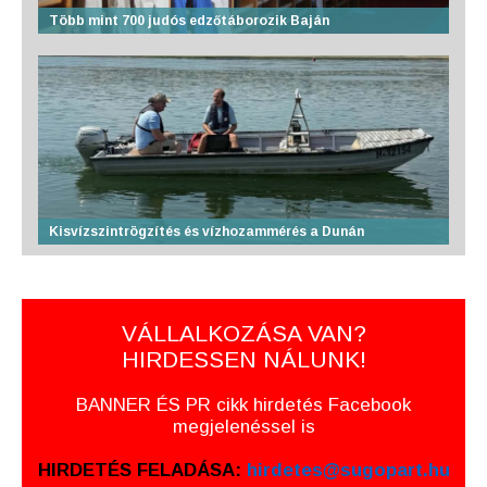
Több mint 700 judós edzőtáborozik Baján
Kisvízszintrögzítés és vízhozammérés a Dunán
VÁLLALKOZÁSA VAN?
HIRDESSEN NÁLUNK!
BANNER ÉS PR cikk hirdetés Facebook
megjelenéssel is
HIRDETÉS FELADÁSA:
hirdetes@sugopart.hu