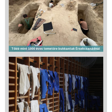
Több mint 1000 éves temetőre bukkantak Érsekcsanádnál