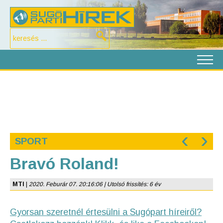
‹
›
SPORT
Bravó Roland!
MTI
|
2020. Feburár 07. 20:16:06 | Utolsó frissítés: 6 év
Gyorsan szeretnél értesülni a Sugópart híreiről?