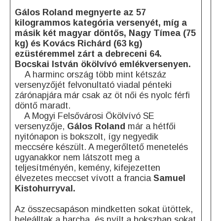
Gálos
Roland megnyerte az 57
kilogrammos kategória versenyét, míg a
másik két magyar döntős, Nagy Tímea (75
kg) és Kovács Richárd (63 kg)
ezüstéremmel zárt a debreceni 64.
Bocskai István ökölvívó emlékversenyen.
A harminc ország több mint kétszáz
versenyzőjét felvonultató viadal pénteki
zárónapjára már csak az öt női és nyolc férfi
döntő maradt.
A Mogyi Felsővárosi Ökölvívó SE
versenyzője,
Gálos Roland
már a hétfői
nyitónapon is bokszolt, így negyedik
meccsére készült. A megerőltető menetelés
ugyanakkor nem látszott meg a
teljesítményén, kemény, kifejezetten
élvezetes meccset vívott a francia
Samuel
Kistohurryval.
Az összecsapáson mindketten sokat ütöttek,
beleálltak a harcba, és nyílt a bokszban sokat