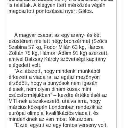
is találtak. A kiegyenlített mérkőzés végén
megosztott pontozással nyert Gálos.
A magyar csapat az egy arany- és két
ezüstérem mellett négy bronzérmet (Szűcs
Szabina 57 kg, Fodor Milán 63 kg, Harcsa
Zoltán 75 kg, Hámori Ádám 91 kg) szerzett,
amivel Balzsay Károly szövetségi kapitány
elégedett volt.
“Az látszott, hogy mindenki munkából
érkezett a viadalra, az egész mezőnyön
érződött, hogy a bunyósok nem igazán
élesek, nem olyan dinamikusak mint
csúcsformájukban” – kezdte értékelését az
MTI-nek a szakvezető, utalva arra, hogy
március közepén Londonban rendezik az
európai olimpiai kvalifikációs viadalt, és
mindenkinek az van most fókuszban.
“Ezzel együtt ez egy fontos verseny volt,