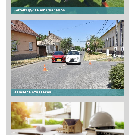
Feröeri győzelem Csanádon
Baleset Bátaszéken