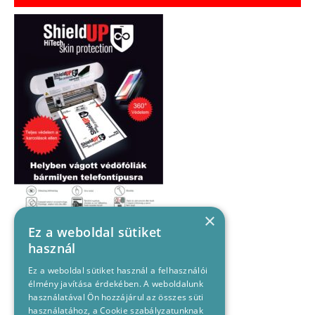
×
Ez a weboldal sütiket
használ
Ez a weboldal sütiket használ a felhasználói
élmény javítása érdekében. A weboldalunk
használatával Ön hozzájárul az összes süti
használatához, a Cookie szabályzatunknak