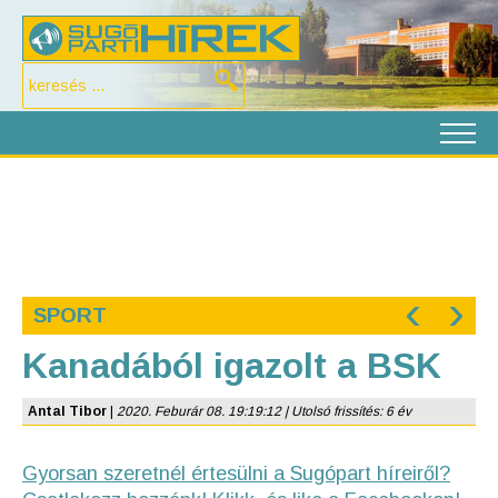
‹
›
SPORT
Kanadából igazolt a BSK
Antal Tibor
|
2020. Feburár 08. 19:19:12 | Utolsó frissítés: 6 év
Gyorsan szeretnél értesülni a Sugópart híreiről?