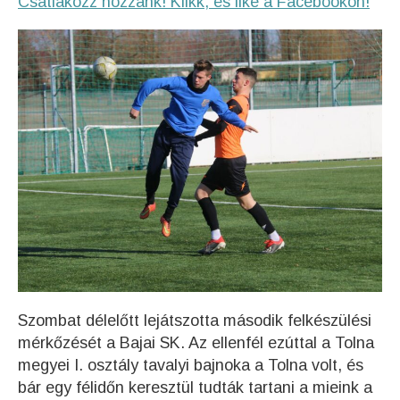
Csatlakozz hozzánk! Klikk, és like a Facebookon!
Szombat délelőtt lejátszotta második felkészülési
mérkőzését a Bajai SK. Az ellenfél ezúttal a Tolna
megyei I. osztály tavalyi bajnoka a Tolna volt, és
bár egy félidőn keresztül tudták tartani a mieink a