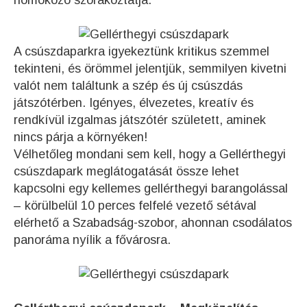
homokozó szórakoztatja.
A csúszdaparkra igyekeztünk kritikus szemmel
tekinteni, és örömmel jelentjük, semmilyen kivetni
valót nem találtunk a szép és új csúszdás
játszótérben. Igényes, élvezetes, kreatív és
rendkívül izgalmas játszótér született, aminek
nincs párja a környéken!
Vélhetőleg mondani sem kell, hogy a Gellérthegyi
csúszdapark meglátogatását össze lehet
kapcsolni egy kellemes gellérthegyi barangolással
– körülbelül 10 perces felfelé vezető sétával
elérhető a Szabadság-szobor, ahonnan csodálatos
panoráma nyílik a fővárosra.