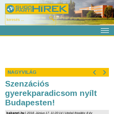
‹
›
NAGYVILÁG
Szenzációs
gyerekparadicsom nyílt
Budapesten!
babanet.hu
|
2018. Június 17. 11:20:14 | Utolsó frissítés: 8 év