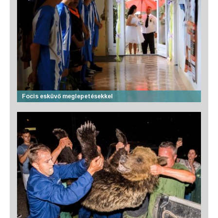
Focis esküvő meglepetésekkel