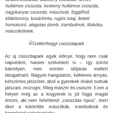
hullámos csúszda, keskeny hullámos csúszda,
nagykanyar csúszda, mászóvár, függőhíd,
kilátótorony, kosárhinta, rugós tutaj, fedett
homokozó, alagutas domb, trambulinok, libikóka,
mászókötelek.
Az új csúszdapark egyik előnye, hogy nem csak
napvédett, hanem szélvédett is – így szinte
bármilyen, nem extrém időjárás mellett
látogatható. Nagyon hangulatos, kellemes árnyas,
kétszintes játszótér, ahol a gyerekek óriásit tudnak
játszani, mozogni, főleg mászni és csúszni. Ezen a
helyen még az a kisgyerek is jól fogja magát
érezni, aki nem feltétlenül „csúszdás típus”, mert
őket a különféle mászókák, trambulinok és