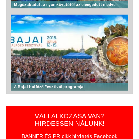
Megszabadult a nyomkövetőtől az elengedett medve
A Bajai Halfőző Fesztivál programjai
VÁLLALKOZÁSA VAN?
HIRDESSEN NÁLUNK!
BANNER ÉS PR cikk hirdetés Facebook