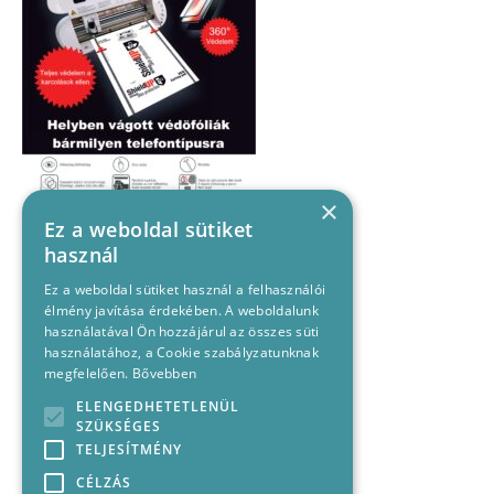
×
Ez a weboldal sütiket
használ
Ez a weboldal sütiket használ a felhasználói
élmény javítása érdekében. A weboldalunk
használatával Ön hozzájárul az összes süti
használatához, a Cookie szabályzatunknak
megfelelően.
Bővebben
ELENGEDHETETLENÜL
SZÜKSÉGES
TELJESÍTMÉNY
CÉLZÁS