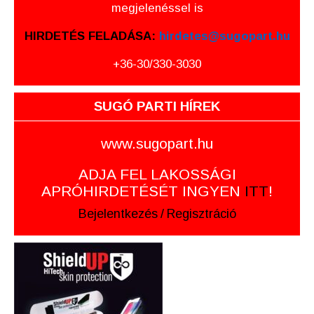
megjelenéssel is
HIRDETÉS FELADÁSA:
hirdetes@sugopart.hu
+36-30/330-3030
SUGÓ PARTI HÍREK
www.sugopart.hu
ADJA FEL LAKOSSÁGI
APRÓHIRDETÉSÉT INGYEN
ITT
!
Bejelentkezés
/
Regisztráció