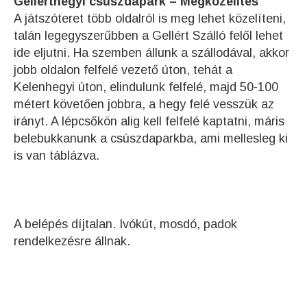
Gellérthegyi csúszdapark – Megközelítés
A játszóteret több oldalról is meg lehet közelíteni,
talán legegyszerűbben a Gellért Szálló felől lehet
ide eljutni. Ha szemben állunk a szállodával, akkor
jobb oldalon felfelé vezető úton, tehát a
Kelenhegyi úton, elindulunk felfelé, majd 50-100
métert követően jobbra, a hegy felé vesszük az
irányt. A lépcsőkön alig kell felfelé kaptatni, máris
belebukkanunk a csúszdaparkba, ami mellesleg ki
is van táblázva.
A belépés díjtalan. Ivókút, mosdó, padok
rendelkezésre állnak.