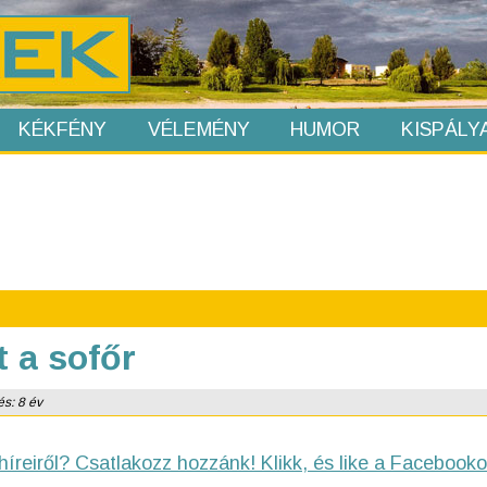
KÉKFÉNY
VÉLEMÉNY
HUMOR
KISPÁLY
t a sofőr
és: 8 év
híreiről? Csatlakozz hozzánk! Klikk, és like a Facebooko