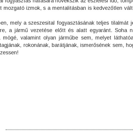
al fogyasztás hatására növekszik az észlelési idő, tomp
 mozgató izmok, s a mentalitásban is kedvezőtlen vál
n, mely a szeszesital fogyasztásának teljes tilalmát je
re, a jármű vezetése előtt és alatt egyaránt. Soha n
a mögé, valamint olyan járműbe sem, melyet láthatóa
agjának, rokonának, barátjának, ismerősének sem, hog
ezessen!