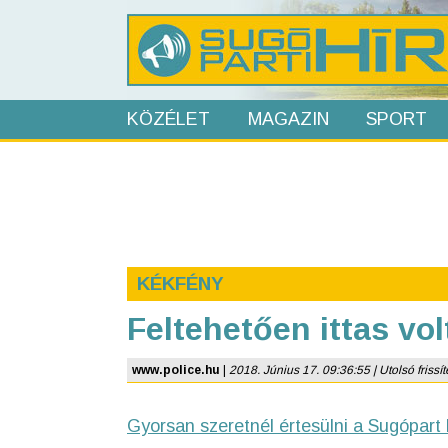
KÖZÉLET
MAGAZIN
SPORT
KÉKFÉNY
Feltehetően ittas vol
www.police.hu
|
2018. Június 17. 09:36:55 | Utolsó frissít
Gyorsan szeretnél értesülni a Sugópart 