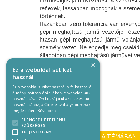
biztonságos járművezetést. A szeszesit
reflexek, lassabban mozognak a szemet
történnek.
Hazánkban zéró tolerancia van érvénybe
gépi meghajtású jármű vezetője részé
ittasan gépi meghajtású jármű volánj
személy vezet! Ne engedje meg családt
állapotban gépi meghajtású járművet v
×
Ez a weboldal sütiket
használ
Ez a weboldal sütiket használ a felhasználói
élmény javítása érdekében. A weboldalunk
használatával Ön hozzájárul az összes süti
használatához, a Cookie szabályzatunknak
megfelelően.
Bővebben
ELENGEDHETETLENÜL
SZÜKSÉGES
TELJESÍTMÉNY
KORÁBBI CIKKEINK A TÉMÁBAN