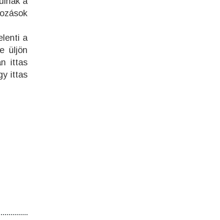
ulnak a
tozások
lenti a
e üljön
n ittas
y ittas