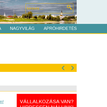
A
NAGYVILÁG
APRÓHIRDETÉS
‹
›
VÁLLALKOZÁSA VAN?
n!