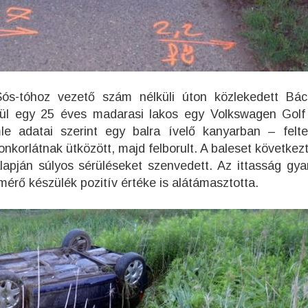
 Sós-tóhoz vezető szám nélküli úton közlekedett Bá
rül egy 25 éves madarasi lakos egy Volkswagen Golf
le adatai szerint egy balra ívelő kanyarban – felt
etonkorlátnak ütközött, majd felborult. A baleset követke
lapján súlyos sérüléseket szenvedett. Az ittasság gya
mérő készülék pozitív értéke is alátámasztotta.