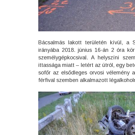
Bácsalmás lakott területén kívül, a
irányába 2018. június 16-án 2 óra kö
személygépkocsival. A helyszíni szem
ittassága miatt – letért az útról, egy b
sofőr az elsődleges orvosi vélemény a
férfival szemben alkalmazott légalkohol