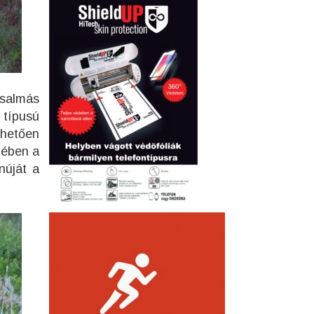
csalmás
 típusú
ehetően
ztében a
núját a