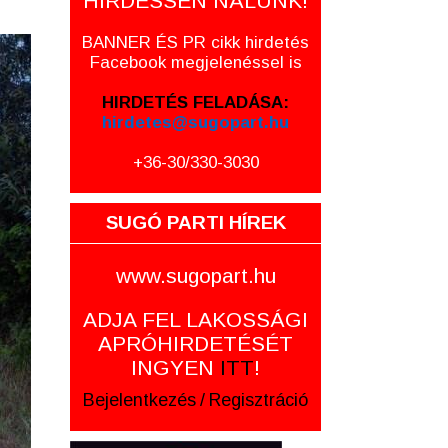
HIRDESSEN NÁLUNK!
BANNER ÉS PR cikk hirdetés
Facebook megjelenéssel is
HIRDETÉS FELADÁSA:
hirdetes@sugopart.hu
+36-30/330-3030
SUGÓ PARTI HÍREK
www.sugopart.hu
ADJA FEL LAKOSSÁGI
APRÓHIRDETÉSÉT
INGYEN
ITT
!
Bejelentkezés
/
Regisztráció