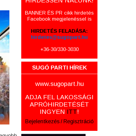
HIRDESSEN NÁLUNK!
BANNER ÉS PR cikk hirdetés
Facebook megjelenéssel is
HIRDETÉS FELADÁSA:
hirdetes@sugopart.hu
+36-30/330-3030
SUGÓ PARTI HÍREK
www.sugopart.hu
ADJA FEL LAKOSSÁGI
APRÓHIRDETÉSÉT
INGYEN
ITT
!
Bejelentkezés
/
Regisztráció
nagyobb