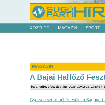
KÖZÉLET
MAGAZIN
SPORT
MAGAZIN
A Bajai Halfőző Fesz
bajaihalfozofesztival.hu
|
2018. Június 16. 11:19:34 | U
Gyorsan szeretnél értesülni a Sugópart 