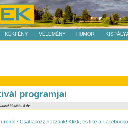
KÉKFÉNY
VÉLEMÉNY
HUMOR
KISPÁLY
tivál programjai
tolsó frissítés: 8 év
híreiről? Csatlakozz hozzánk! Klikk, és like a Facebooko