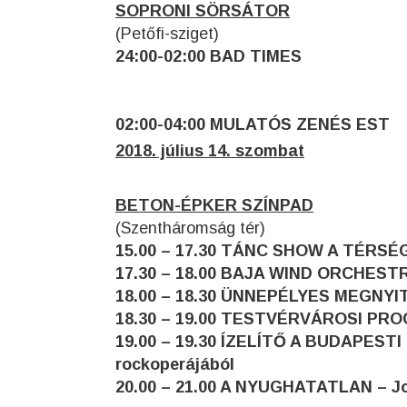
SOPRONI SÖRSÁTOR
(Petőfi-sziget)
24:00-02:00 BAD TIMES
02:00-04:00 MULATÓS ZENÉS EST
2018. július 14. szombat
BETON-ÉPKER SZÍNPAD
(Szentháromság tér)
15.00 – 17.30 TÁNC SHOW A TÉRS
17.30 – 18.00 BAJA WIND ORCHEST
18.00 – 18.30 ÜNNEPÉLYES MEGNYI
18.30 – 19.00 TESTVÉRVÁROSI PR
19.00 – 19.30 ÍZELÍTŐ A BUDAPES
rockoperájából
20.00 – 21.00 A NYUGHATATLAN – Jo