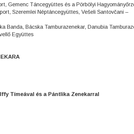
ort, Gemenc Táncegyüttes és a Pörbölyi Hagyományőrz
ort, Szeremlei Néptáncegyüttes, Vešeli Santovčani –
ka Banda, Bácska Tamburazenekar, Danubia Tamburaz
vellő Együttes
ENEKARA
fy Tímeával és a Pántlika Zenekarral