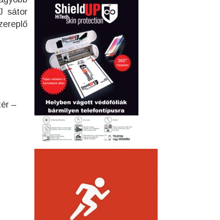
J sátor
zereplő
tér –