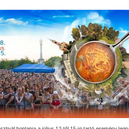
sztivál honlapja
a július 12-től 15-ig tartó esemény leg