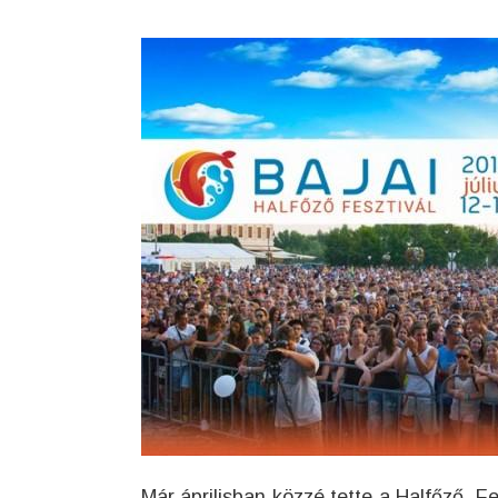
Már áprilisban közzé tette a
Halfőző Fe