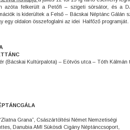
n azóta felkerült a Petőfi – szigeti sörsátor, és a D
rmációk is kiderültek a Felső – Bácskai Néptánc Gálán s
így egy oldalon összefoglalni az idei Halfőző programját.
A
NETTÁNC
ér (Bácskai Kultúrpalota) – Eötvös utca – Tóth Kálmán 
I NÉPTÁNCGÁLA
Zlatna Grana”, Császártöltési Német Nemzetiségi
ttes, Danubia AMI Sükösdi Cigány Néptánccsoport,