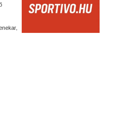
ő
enekar,