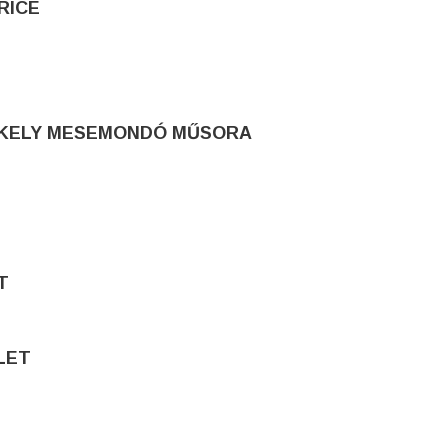
RICE
SZÉKELY MESEMONDÓ MŰSORA
T
LET