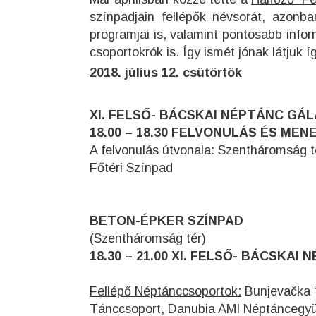
színpadjain fellépők névsorát, azonba
programjai is, valamint pontosabb info
csoportokrók is. Így ismét jónak látjuk 
2018. július 12. csütörtök
XI. FELSŐ- BÁCSKAI NÉPTÁNC GÁL
18.00 – 18.30 FELVONULÁS ÉS ME
A felvonulás útvonala: Szentháromság t
Főtéri Színpad
BETON-ÉPKER SZÍNPAD
(Szentháromság tér)
18.30 – 21.00 XI. FELSŐ- BÁCSKA
Fellépő Néptánccsoportok:
Bunjevačka “
Tánccsoport, Danubia AMI Néptáncegyü