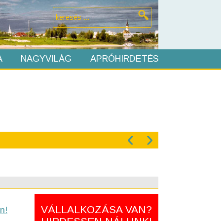
A
NAGYVILÁG
APRÓHIRDETÉS
‹
›
VÁLLALKOZÁSA VAN?
n!