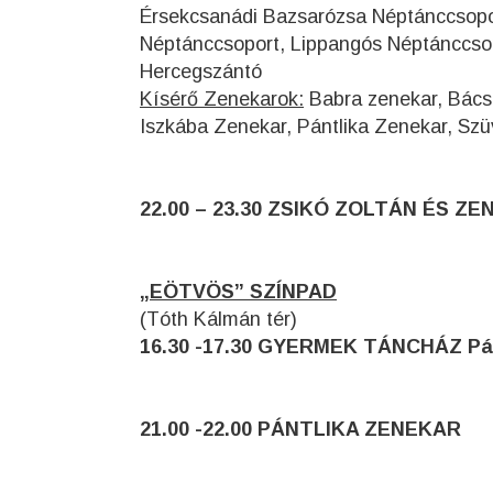
Érsekcsanádi Bazsarózsa Néptánccsop
Néptánccsoport, Lippangós Néptánccsop
Hercegszántó
Kísérő Zenekarok:
Babra zenekar, Bács
Iszkába Zenekar, Pántlika Zenekar, Szü
22.00 – 23.30 ZSIKÓ ZOLTÁN ÉS Z
„EÖTVÖS” SZÍNPAD
(Tóth Kálmán tér)
16.30 -17.30 GYERMEK TÁNCHÁZ Pálf
21.00 -22.00 PÁNTLIKA ZENEKAR