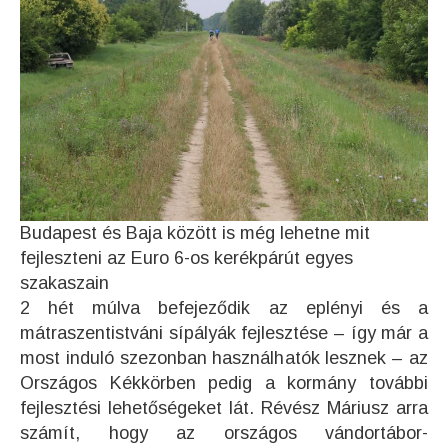
Budapest és Baja között is még lehetne mit
fejleszteni az Euro 6-os kerékpárút egyes
szakaszain
2 hét múlva befejeződik az eplényi és a
mátraszentistváni sípályák fejlesztése – így már a
most induló szezonban használhatók lesznek – az
Országos Kékkörben pedig a kormány további
fejlesztési lehetőségeket lát. Révész Máriusz arra
számít, hogy az országos vándortábor-