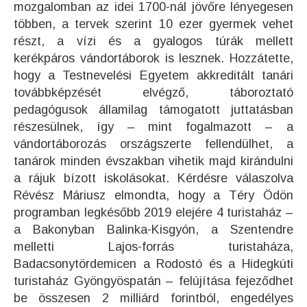
mozgalomban az idei 1700-nál jövőre lényegesen
többen, a tervek szerint 10 ezer gyermek vehet
részt, a vízi és a gyalogos túrák mellett
kerékpáros vándortáborok is lesznek. Hozzátette,
hogy a Testnevelési Egyetem akkreditált tanári
továbbképzését elvégző, táboroztató
pedagógusok államilag támogatott juttatásban
részesülnek, így – mint fogalmazott – a
vándortáborozás országszerte fellendülhet, a
tanárok minden évszakban vihetik majd kirándulni
a rájuk bízott iskolásokat. Kérdésre válaszolva
Révész Máriusz elmondta, hogy a Téry Ödön
programban legkésőbb 2019 elejére 4 turistaház –
a Bakonyban Balinka-Kisgyón, a Szentendre
melletti Lajos-forrás turistaháza,
Badacsonytördemicen a Rodostó és a Hidegkúti
turistaház Gyöngyöspatán – felújítása fejeződhet
be összesen 2 milliárd forintból, engedélyes