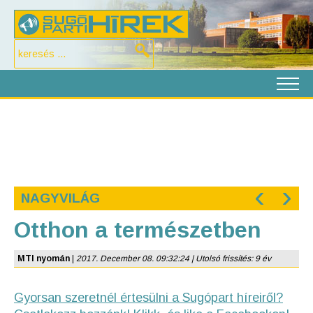
‹
›
NAGYVILÁG
Otthon a természetben
MTI nyomán
|
2017. December 08. 09:32:24 | Utolsó frissítés: 9 év
Gyorsan szeretnél értesülni a Sugópart híreiről?