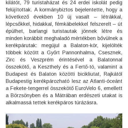
kilátót, 79 turistaházat és 24 erdei iskolát pedig
felújítottak. A kormánybiztos bejelentette, hogy a
következő években 10 új vasalt – létrákkal,
lépcsőkkel, hidakkal, fémkábelekkel felszerelt – út
épülhet, barlangi turistautak jönnek létre és
minden korábbit meghaladó mértékben bővülnek a
kerékpárutak: megújul a Balaton-kör, kijelölték
többek között a Győrt Pannonhalma, Csesznek,
Zirc és Veszprém érintésével a Balatonnal
összekötő, a Keszthely és a Fertő-tó, valamint a
Budapest és Balaton közötti bicikliutat, Rajkától
Budapestig kerékpározható lesz az Atlanti-óceánt
a Fekete-tengerrel összekötő EuroVelo 6, emellett
a Börzsönyben és a Mátrában erdészeti utakat is
alkalmassá tettek kerékpáros túrázásra.