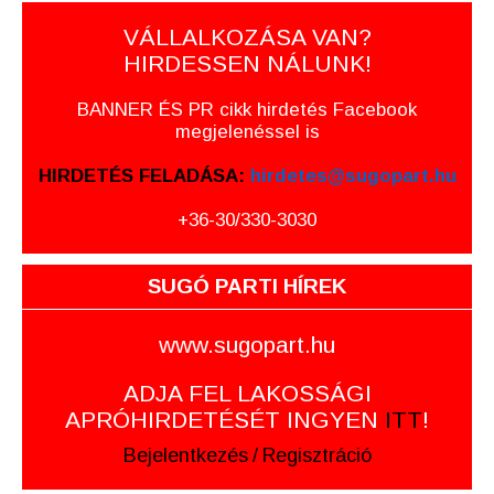
VÁLLALKOZÁSA VAN?
HIRDESSEN NÁLUNK!
BANNER ÉS PR cikk hirdetés Facebook
megjelenéssel is
HIRDETÉS FELADÁSA:
hirdetes@sugopart.hu
+36-30/330-3030
SUGÓ PARTI HÍREK
www.sugopart.hu
ADJA FEL LAKOSSÁGI
APRÓHIRDETÉSÉT INGYEN
ITT
!
Bejelentkezés
/
Regisztráció