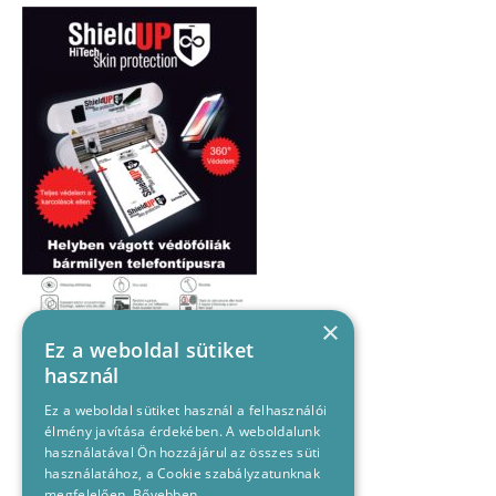
×
Ez a weboldal sütiket
használ
Ez a weboldal sütiket használ a felhasználói
élmény javítása érdekében. A weboldalunk
használatával Ön hozzájárul az összes süti
használatához, a Cookie szabályzatunknak
megfelelően.
Bővebben