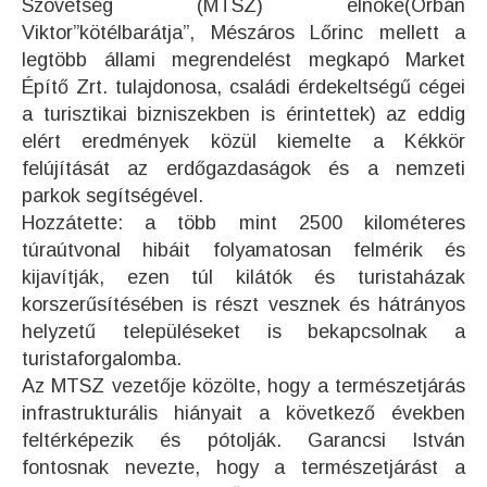
Szövetség (MTSZ) elnöke(Orbán
Viktor”kötélbarátja”, Mészáros Lőrinc mellett a
legtöbb állami megrendelést megkapó Market
Építő Zrt. tulajdonosa, családi érdekeltségű cégei
a turisztikai bizniszekben is érintettek) az eddig
elért eredmények közül kiemelte a Kékkör
felújítását az erdőgazdaságok és a nemzeti
parkok segítségével.
Hozzátette: a több mint 2500 kilométeres
túraútvonal hibáit folyamatosan felmérik és
kijavítják, ezen túl kilátók és turistaházak
korszerűsítésében is részt vesznek és hátrányos
helyzetű településeket is bekapcsolnak a
turistaforgalomba.
Az MTSZ vezetője közölte, hogy a természetjárás
infrastrukturális hiányait a következő években
feltérképezik és pótolják. Garancsi István
fontosnak nevezte, hogy a természetjárást a