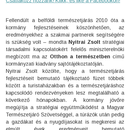
Csatlakozz hozzánk! Klikk, és like a Facebookon!
Fellendült a belföldi természetjárás 2010 óta a
kormány fejlesztéseinek köszönhetően, az
eredményekhez a szakmai partnerek segítségére
is szükség volt – mondta
Nyitrai Zsolt
stratégiai
társadalmi kapcsolatokért felelős miniszterelnöki
megbízott ma az
Otthon a természetben
című
kormányzati kiadvány sajtótájékoztatóján.
Nyitrai Zsolt közölte, hogy a természetjárás
fejlesztéseit bemutató tájékoztató füzet többek
között a turistaházakban és a természetjáráshoz
kapcsolódó rendezvényeken lesz megtalálható a
következő hónapokban. A kormány jövőre
megújítja a stratégiai együttműködést a Magyar
Természetjáró Szövetséggel, a túrázók után pedig
a gazdákat és a nyugdíjasokat is megkeresi az
elmúlt évek eredményeit bemutató