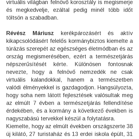
virtuális világban felnövő korosztály is megismerje
és megkedvelje, ezáltal pedig minél több időt
töltsön a szabadban.
Révész Máriusz
kerékpározásért és aktív
kikapcsolódásért felelős kormánybiztos kiemelte a
túrázás szerepét az egészséges életmódban és az
ország megismerésében, ezért a természetjárás
népszerűsítését kérte. Különösen fontosnak
nevezte, hogy a felnövő nemzedék ne csak
virtuális kalandokkal, hanem a természetben
valódi élményekkel is gazdagodjon. Hangsúlyozta,
hogy soha nem látott fejlesztések valósultak meg
az elmúlt 7 évben a természetjárás fellendítése
érdekében, és a kormány a következő években is
nagyszabású tervekkel készül a folytatásra.
Kiemelte, hogy az elmúlt években országszerte 38
új kilátó, 27 turistaház és 13 erdei iskola épült, 31