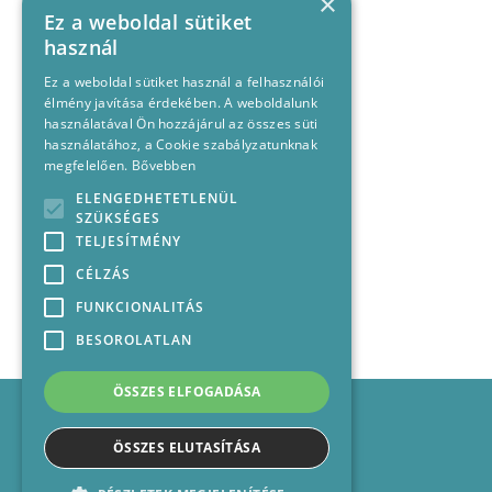
×
Ez a weboldal sütiket
használ
Ez a weboldal sütiket használ a felhasználói
élmény javítása érdekében. A weboldalunk
használatával Ön hozzájárul az összes süti
használatához, a Cookie szabályzatunknak
megfelelően.
Bővebben
ELENGEDHETETLENÜL
SZÜKSÉGES
TELJESÍTMÉNY
CÉLZÁS
FUNKCIONALITÁS
BESOROLATLAN
ÖSSZES ELFOGADÁSA
Impresszum
Médiajánlat
ÖSSZES ELUTASÍTÁSA
Felhasználási feltételek
Panaszkezelési nyilatkozat