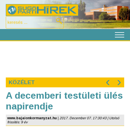
‹
›
KÖZÉLET
A decemberi testületi ülés
napirendje
www.bajaionkormanyzat.hu
|
2017. December 07. 17:30:43 | Utolsó
frissítés: 9 év