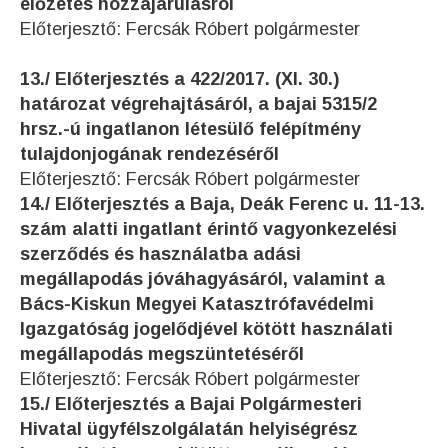
előzetes hozzájárulásról
Előterjesztő: Fercsák Róbert polgármester
13./ Előterjesztés a 422/2017. (XI. 30.)
határozat végrehajtásáról, a bajai 5315/2
hrsz.-ú ingatlanon létesülő felépítmény
tulajdonjogának rendezéséről
Előterjesztő: Fercsák Róbert polgármester
14./ Előterjesztés a Baja, Deák Ferenc u. 11-13.
szám alatti ingatlant érintő vagyonkezelési
szerződés és használatba adási
megállapodás jóváhagyásáról, valamint a
Bács-Kiskun Megyei Katasztrófavédelmi
Igazgatóság jogelődjével kötött használati
megállapodás megszüntetéséről
Előterjesztő: Fercsák Róbert polgármester
15./ Előterjesztés a Bajai Polgármesteri
Hivatal ügyfélszolgálatán helyiségrész