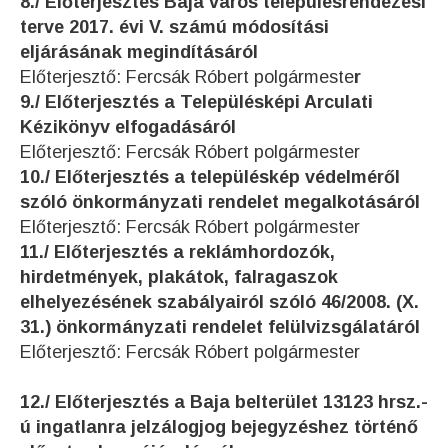
8./ Előterjesztés Baja város településrendezési
terve 2017. évi V. számú módosítási
eljárásának megindításáról
Előterjesztő: Fercsák Róbert polgármeste
r
9./ Előterjesztés a Településképi Arculati
Kézikönyv elfogadásáról
Előterjesztő: Fercsák Róbert polgármester
10./ Előterjesztés a településkép védelméről
szóló önkormányzati rendelet megalkotásáról
Előterjesztő: Fercsák Róbert polgármester
11./ Előterjesztés a reklámhordozók,
hirdetmények, plakátok, falragaszok
elhelyezésének szabályairól szóló 46/2008. (X.
31.) önkormányzati rendelet felülvizsgálatáról
Előterjesztő: Fercsák Róbert polgármester
12./ Előterjesztés a Baja belterület 13123 hrsz.-
ú ingatlanra jelzálogjog bejegyzéshez történő