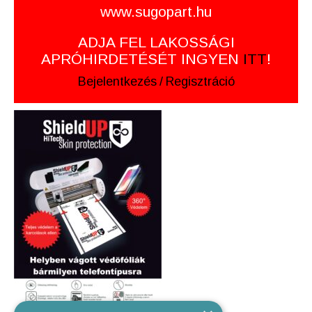
www.sugopart.hu
ADJA FEL LAKOSSÁGI
APRÓHIRDETÉSÉT INGYEN
ITT
!
Bejelentkezés
/
Regisztráció