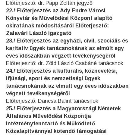
Előterjesztő: dr. Papp Zoltán jegyző
22./ Előterjesztés az Ady Endre Városi
Könyvtár és Művelődési Központ alapító
okiratának módosításáról Előterjesztő:
Zalavári László igazgató
23./ Előterjesztés az egyházi, civil, szociális és
karitatív ügyek tanácsnokának az elmúlt egy
éves időszakban végzett tevékenységéről
Előterjesztő: dr. Zöld László Csabáné tanácsnok
24./ Előterjesztés a kulturális, köznevelési,
ifjúsági, sport és nemzetiségi ügyek
tanácsnokának az elmúlt egy éves időszakban
végzett tevékenységéről
Előterjesztő: Dancsa Bálint tanácsnok
25./ Előterjesztés a Magyarországi Németek
Általános Művelődési Központja
Intézményfenntartó és Működtető
Közalapítvánnyal kötendő támogatási