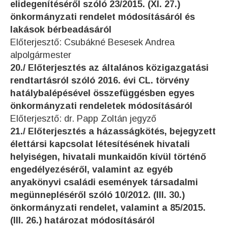
elidegenítéséről szóló 23/2015. (XI. 27.)
önkormányzati rendelet módosításáról és
lakások bérbeadásáról
Előterjesztő: Csubákné Besesek Andrea
alpolgármester
20./ Előterjesztés az általános közigazgatási
rendtartásról szóló 2016. évi CL. törvény
hatálybalépésével összefüggésben egyes
önkormányzati rendeletek módosításáról
Előterjesztő: dr. Papp Zoltán jegyző
21./ Előterjesztés a házasságkötés, bejegyzett
élettársi kapcsolat létesítésének hivatali
helyiségen, hivatali munkaidőn kívül történő
engedélyezéséről, valamint az egyéb
anyakönyvi családi események társadalmi
megünnepléséről szóló 10/2012. (III. 30.)
önkormányzati rendelet, valamint a 85/2015.
(III. 26.) határozat módosításáról