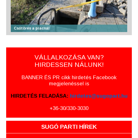
Csőtörés a piacnál
VÁLLALKOZÁSA VAN?
HIRDESSEN NÁLUNK!
BANNER ÉS PR cikk hirdetés Facebook
megjelenéssel is
HIRDETÉS FELADÁSA:
hirdetes@sugopart.hu
+36-30/330-3030
SUGÓ PARTI HÍREK