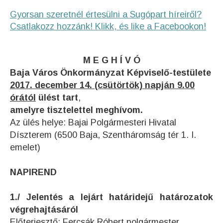
Gyorsan szeretnél értesülni a Sugópart híreiről?
Csatlakozz hozzánk! Klikk, és like a Facebookon!
M E G H Í V Ó
Baja Város Önkormányzat Képviselő-testülete
2017. december 14. (csütörtök) napján 9.00
órától
ülést tart
,
amelyre tisztelettel meghívom.
Az ülés helye: Bajai Polgármesteri Hivatal
Díszterem (6500 Baja, Szentháromság tér 1. I.
emelet)
NAPIREND
1./ Jelentés a lejárt határidejű határozatok
végrehajtásáról
Előterjesztő: Fercsák Róbert polgármester