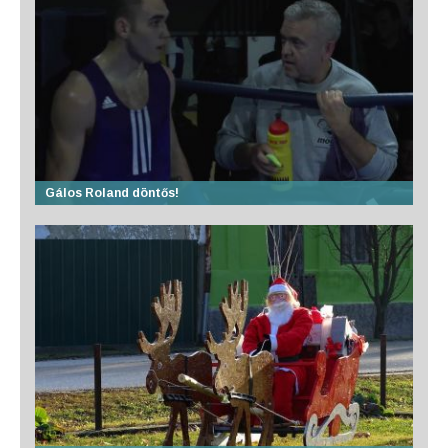
Gálos Roland döntős!