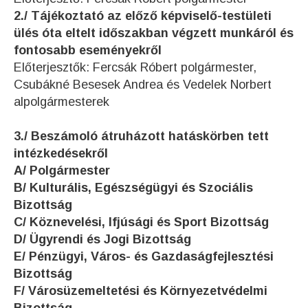
2./ Tájékoztató az előző képviselő-testületi
ülés óta eltelt időszakban végzett munkáról és
fontosabb eseményekről
Előterjesztők: Fercsák Róbert polgármester,
Csubákné Besesek Andrea és Vedelek Norbert
alpolgármesterek
3./ Beszámoló átruházott hatáskörben tett
intézkedésekről
A/ Polgármester
B/ Kulturális, Egészségügyi és Szociális
Bizottság
C/ Köznevelési, Ifjúsági és Sport Bizottság
D/ Ügyrendi és Jogi Bizottság
E/ Pénzügyi, Város- és Gazdaságfejlesztési
Bizottság
F/ Városüzemeltetési és Környezetvédelmi