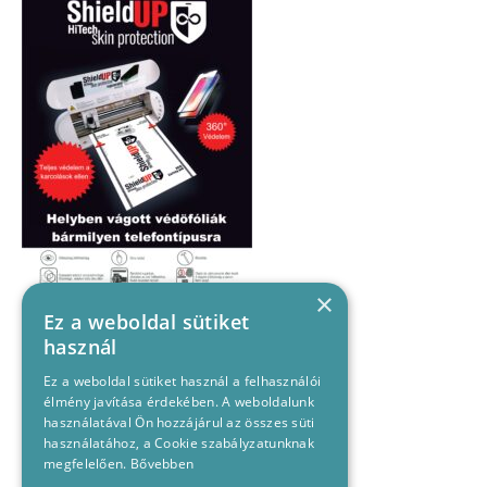
×
Ez a weboldal sütiket
használ
Ez a weboldal sütiket használ a felhasználói
élmény javítása érdekében. A weboldalunk
használatával Ön hozzájárul az összes süti
használatához, a Cookie szabályzatunknak
megfelelően.
Bővebben