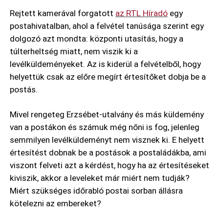
Rejtett kamerával forgatott
az RTL Híradó
egy
postahivatalban, ahol a felvétel tanúsága szerint egy
dolgozó azt mondta: központi utasítás, hogy a
túlterheltség miatt, nem viszik ki a
levélküldeményeket. Az is kiderül a felvételből, hogy
helyettük csak az előre megírt értesítőket dobja be a
postás.
Mivel rengeteg Erzsébet-utalvány és más küldemény
van a postákon és számuk még nőni is fog, jelenleg
semmilyen levélküldeményt nem visznek ki. E helyett
értesítést dobnak be a postások a postaládákba, ami
viszont felveti azt a kérdést, hogy ha az értesítéseket
kiviszik, akkor a leveleket már miért nem tudják?
Miért szükséges időrabló postai sorban állásra
kötelezni az embereket?