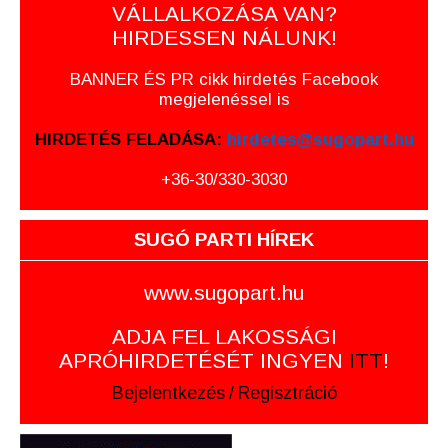
VÁLLALKOZÁSA VAN?
HIRDESSEN NÁLUNK!
BANNER ÉS PR cikk hirdetés Facebook
megjelenéssel is
HIRDETÉS FELADÁSA:
hirdetes@sugopart.hu
+36-30/330-3030
SUGÓ PARTI HÍREK
www.sugopart.hu
ADJA FEL LAKOSSÁGI
APRÓHIRDETÉSÉT INGYEN
ITT
!
Bejelentkezés
/
Regisztráció