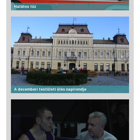
Halálos tűz
A decemberi testületi ülés napirendje