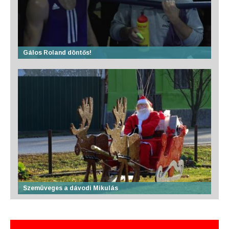
Gálos Roland döntős!
Szemüveges a dávodi Mikulás