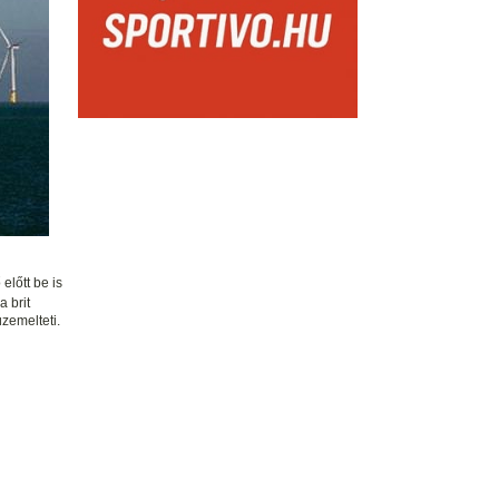
előtt be is
a brit
zemelteti.