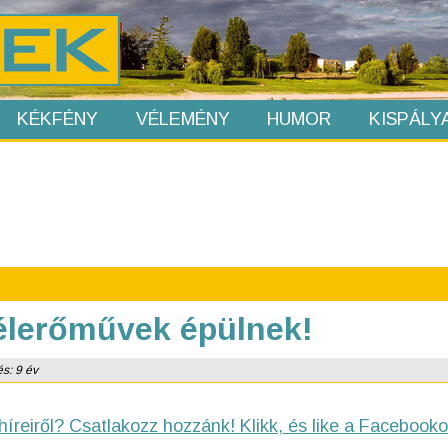
KÉKFÉNY
VÉLEMÉNY
HUMOR
KISPÁLY
zélerőművek épülnek!
és: 9 év
híreiről? Csatlakozz hozzánk! Klikk, és like a Facebooko