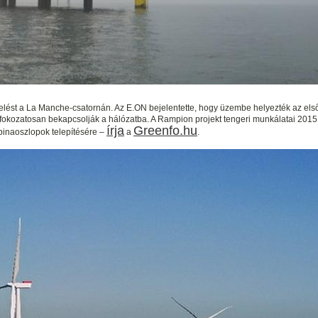
st a La Manche-csatornán. Az E.ON bejelentette, hogy üzembe helyezték az első 
 fokozatosan bekapcsolják a hálózatba. A Rampion projekt tengeri munkálatai 201
írja
Greenfo.hu
rbinaoszlopok telepítésére –
a
.