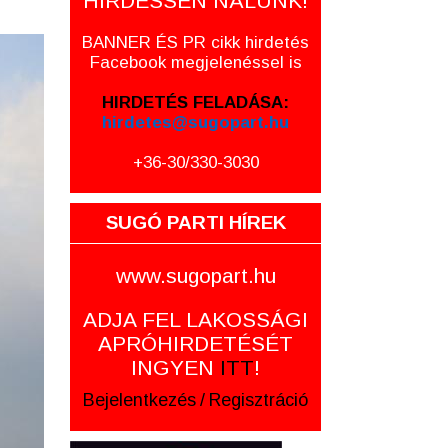
HIRDESSEN NÁLUNK!
BANNER ÉS PR cikk hirdetés
Facebook megjelenéssel is
HIRDETÉS FELADÁSA:
hirdetes@sugopart.hu
+36-30/330-3030
SUGÓ PARTI HÍREK
www.sugopart.hu
ADJA FEL LAKOSSÁGI
APRÓHIRDETÉSÉT
INGYEN
ITT
!
Bejelentkezés
/
Regisztráció