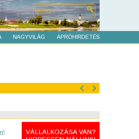
A
NAGYVILÁG
APRÓHIRDETÉS
‹
›
VÁLLALKOZÁSA VAN?
n!