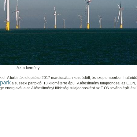
Az a kemény
 el. A turbinák telepítése 2017 márciusában kezdődött, és szeptemberben határidő 
park
a sussexi partoktól 13 kilométerre épül. A létesítmény tulajdonosai az E.ON, 
 energiavállalat. A létesítményt többségi tulajdonosként az E.ON tovább építi és ü