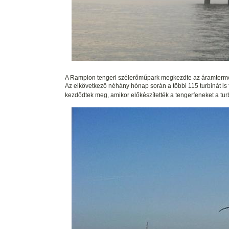
A Rampion tengeri szélerőműpark megkezdte az áramtermelé
Az elkövetkező néhány hónap során a többi 115 turbinát is
kezdődtek meg, amikor előkészítették a tengerfeneket a tu