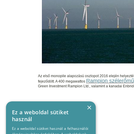
Az első monopile alapozású oszlopot 2016 elején helyezték
Rampion szélerőmű
fejeződött. A 400 megawattos
Green Investment Rampion Ltd., valamint a kanadai Enbridge
×
Ez a weboldal sütiket
használ
Ez a weboldal sütiket használ a felhasználói