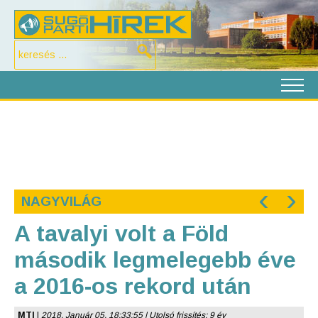
‹
›
NAGYVILÁG
A tavalyi volt a Föld
második legmelegebb éve
a 2016-os rekord után
MTI
|
2018. Január 05. 18:33:55 | Utolsó frissítés: 9 év