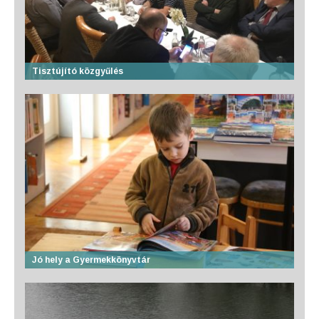
Tisztújító közgyűlés
Jó hely a Gyermekkönyvtár