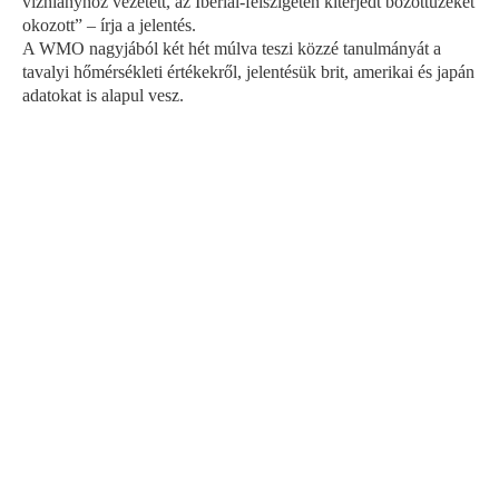
vízhiányhoz vezetett, az Ibériai-félszigeten kiterjedt bozóttüzeket
okozott” – írja a jelentés.
A WMO nagyjából két hét múlva teszi közzé tanulmányát a
tavalyi hőmérsékleti értékekről, jelentésük brit, amerikai és japán
adatokat is alapul vesz.