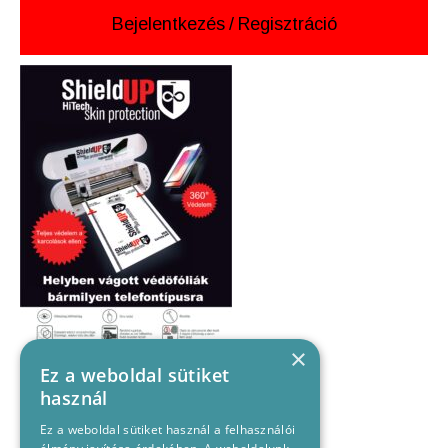
Bejelentkezés
/
Regisztráció
×
Ez a weboldal sütiket
használ
Ez a weboldal sütiket használ a felhasználói