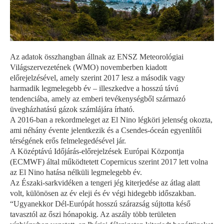
Az adatok összhangban állnak az ENSZ Meteorológiai
Világszervezetének (WMO) novemberben kiadott
előrejelzésével, amely szerint 2017 lesz a második vagy
harmadik legmelegebb év – illeszkedve a hosszú távú
tendenciába, amely az emberi tevékenységből származó
üvegházhatású gázok számlájára írható.
A 2016-ban a rekordmeleget az El Nino légköri jelenség okozta,
ami néhány évente jelentkezik és a Csendes-óceán egyenlítői
térségének erős felmelegedésével jár.
A Középtávú Időjárás-előrejelzések Európai Központja
(ECMWF) által működtetett Copernicus szerint 2017 lett volna
az El Nino hatása nélküli legmelegebb év.
Az Északi-sarkvidéken a tengeri jég kiterjedése az átlag alatt
volt, különösen az év eleji és év végi hidegebb időszakban.
“Ugyanekkor Dél-Európát hosszú szárazság sújtotta késő
tavasztól az őszi hónapokig. Az aszály több területen