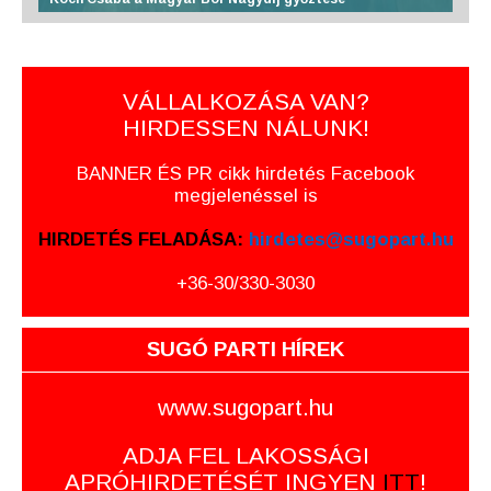
VÁLLALKOZÁSA VAN?
HIRDESSEN NÁLUNK!
BANNER ÉS PR cikk hirdetés Facebook
megjelenéssel is
HIRDETÉS FELADÁSA:
hirdetes@sugopart.hu
+36-30/330-3030
SUGÓ PARTI HÍREK
www.sugopart.hu
ADJA FEL LAKOSSÁGI
APRÓHIRDETÉSÉT INGYEN
ITT
!