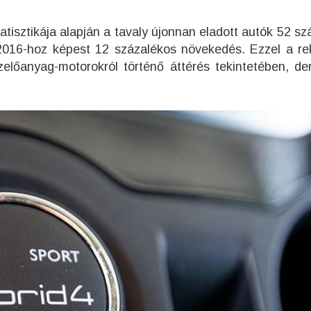
tisztikája alapján a tavaly újonnan eladott autók 52 sz
 2016-hoz képest 12 százalékos növekedés. Ezzel a re
üzelőanyag-motorokról történő áttérés tekintetében, der