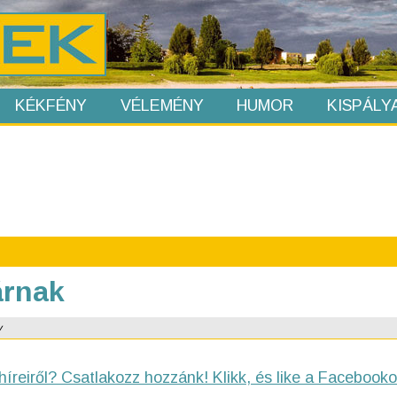
KÉKFÉNY
VÉLEMÉNY
HUMOR
KISPÁLY
árnak
v
híreiről? Csatlakozz hozzánk! Klikk, és like a Facebooko