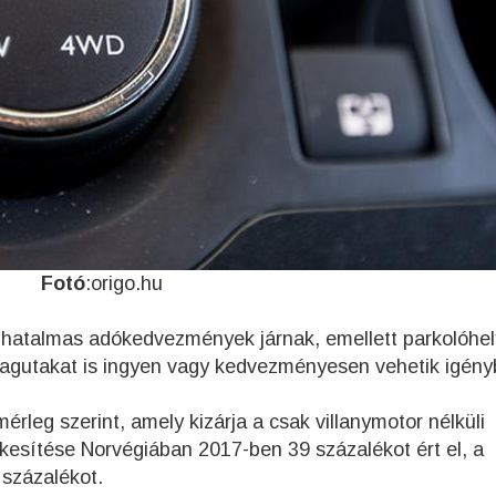
Fotó
:origo.hu
 hatalmas adókedvezmények járnak, emellett parkolóhe
alagutakat is ingyen vagy kedvezményesen vehetik igény
leg szerint, amely kizárja a csak villanymotor nélküli
ékesítése Norvégiában 2017-ben 39 százalékot ért el, a
 százalékot.