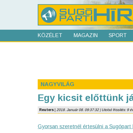
KÖZÉLET
MAGAZIN
SPORT
NAGYVILÁG
Egy kicsit előttünk j
Reuters
|
2018. Január 08. 09:37:32 | Utolsó frissítés: 9 é
Gyorsan szeretnél értesülni a Sugópart 