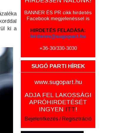
HIRDESSEN NÁLUNK!
BANNER ÉS PR cikk hirdetés
ázaléka
Facebook megjelenéssel is
korddal
ül ki a
HIRDETÉS FELADÁSA:
hirdetes@sugopart.hu
+36-30/330-3030
SUGÓ PARTI HÍREK
www.sugopart.hu
ADJA FEL LAKOSSÁGI
APRÓHIRDETÉSÉT
INGYEN
ITT
!
Bejelentkezés
/
Regisztráció