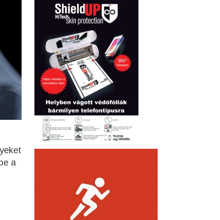
lyeket
be a