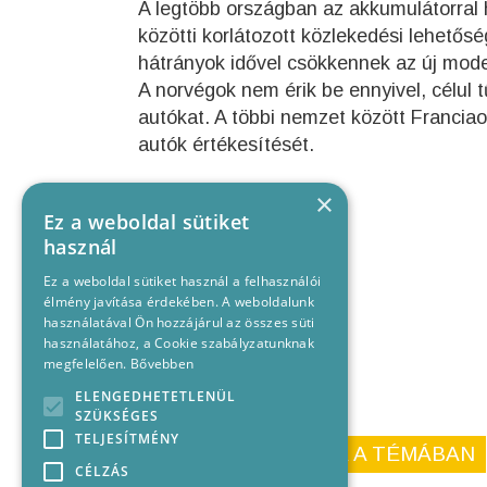
A legtöbb országban az akkumulátorral h
közötti korlátozott közlekedési lehetős
hátrányok idővel csökkennek az új mode
A norvégok nem érik be ennyivel, célul 
autókat. A többi nemzet között Franciao
autók értékesítését.
×
Ez a weboldal sütiket
használ
Ez a weboldal sütiket használ a felhasználói
élmény javítása érdekében. A weboldalunk
használatával Ön hozzájárul az összes süti
használatához, a Cookie szabályzatunknak
megfelelően.
Bővebben
ELENGEDHETETLENÜL
SZÜKSÉGES
TELJESÍTMÉNY
KORÁBBI CIKKEINK A TÉMÁBAN
CÉLZÁS