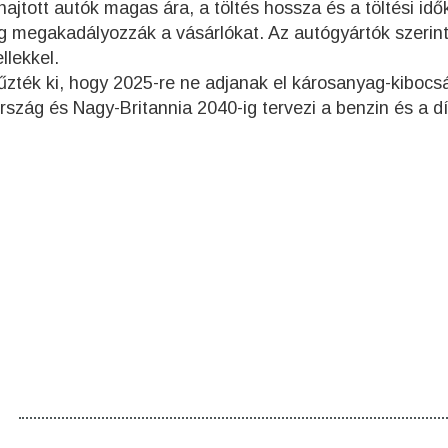
ajtott autók magas ára, a töltés hossza és a töltési idő
ég megakadályozzák a vásárlókat. Az autógyártók szerint
llekkel.
tűzték ki, hogy 2025-re ne adjanak el károsanyag-kibocs
rszág és Nagy-Britannia 2040-ig tervezi a benzin és a dí