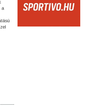
k
 a
átású
zel