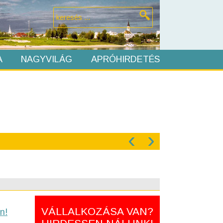
A
NAGYVILÁG
APRÓHIRDETÉS
‹
›
VÁLLALKOZÁSA VAN?
n!