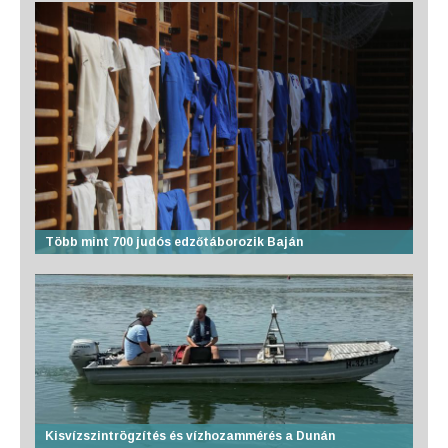
Több mint 700 judós edzőtáborozik Baján
Kisvízszintrögzítés és vízhozammérés a Dunán