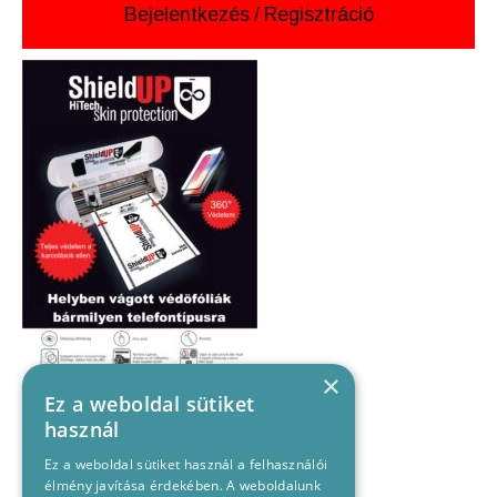
Bejelentkezés
/
Regisztráció
×
Ez a weboldal sütiket
használ
Ez a weboldal sütiket használ a felhasználói
élmény javítása érdekében. A weboldalunk