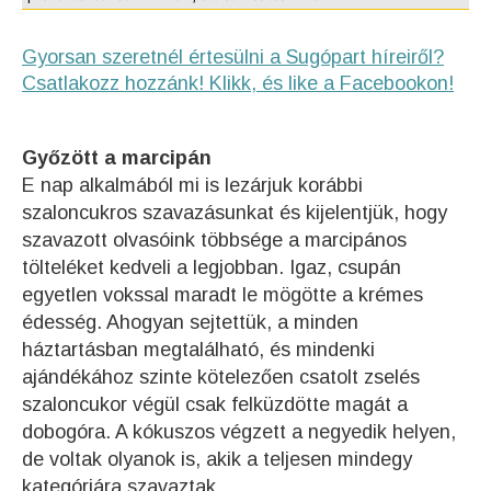
Gyorsan szeretnél értesülni a Sugópart híreiről?
Csatlakozz hozzánk! Klikk, és like a Facebookon!
Győzött a marcipán
E nap alkalmából mi is lezárjuk korábbi
szaloncukros szavazásunkat és kijelentjük, hogy
szavazott olvasóink többsége a marcipános
tölteléket kedveli a legjobban. Igaz, csupán
egyetlen vokssal maradt le mögötte a krémes
édesség. Ahogyan sejtettük, a minden
háztartásban megtalálható, és mindenki
ajándékához szinte kötelezően csatolt zselés
szaloncukor végül csak felküzdötte magát a
dobogóra. A kókuszos végzett a negyedik helyen,
de voltak olyanok is, akik a teljesen mindegy
kategóriára szavaztak.