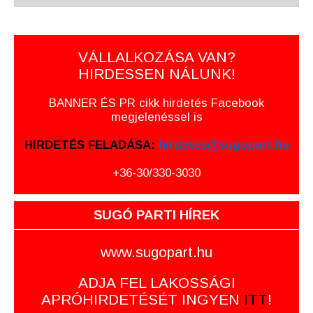
VÁLLALKOZÁSA VAN?
HIRDESSEN NÁLUNK!
BANNER ÉS PR cikk hirdetés Facebook
megjelenéssel is
HIRDETÉS FELADÁSA:
hirdetes@sugopart.hu
+36-30/330-3030
SUGÓ PARTI HÍREK
www.sugopart.hu
ADJA FEL LAKOSSÁGI
APRÓHIRDETÉSÉT INGYEN
ITT
!