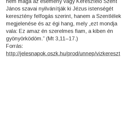
nem maga az esemény vagy Keresztelő Szent
János szavai nyilvánítják ki Jézus istenségét
keresztény felfogás szerint, hanem a Szentlélek
megjelenése és az égi hang, mely „ezt mondja
vala: Ez amaz én szerelmes fiam, a kiben én
gyönyörködöm.” (Mt 3,11–17.)
Forrás:
http://jelesnapok.oszk.hu/prod/unnep/vizkereszt