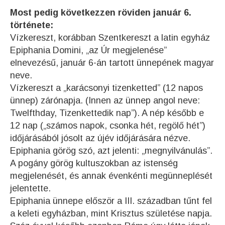
Most pedig következzen röviden január 6.
története:
Vízkereszt, korábban Szentkereszt a latin egyház
Epiphania Domini, „az Úr megjelenése”
elnevezésű, január 6-án tartott ünnepének magyar
neve.
Vízkereszt a „karácsonyi tizenketted” (12 napos
ünnep) zárónapja. (Innen az ünnep angol neve:
Twelfthday, Tizenkettedik nap”). A nép később e
12 nap („számos napok, csonka hét, regölő hét”)
időjárásából jósolt az újév időjárására nézve.
Epiphania görög szó, azt jelenti: „megnyilvánulás”.
A pogány görög kultuszokban az istenség
megjelenését, és annak évenkénti megünneplését
jelentette.
Epiphania ünnepe először a III. században tűnt fel
a keleti egyházban, mint Krisztus születése napja.