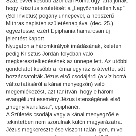
Száz évvel később azonban Róma úgy látta jónak,
hogy Krisztus születését a „Legyőzhetetlen Nap”
(Sol Invictus) pogány ünnepével, a népszerű
Mithras napisten születésnapjával (dec. 25.)
egyeztesse, ezért Epiphania hamarosan új
jelentést kapott.
Nyugaton a háromkirályok imádásának, keleten
pedig Krisztus Jordán folyóban való
megkeresztelkedésének az ünnepe lett. Az utóbbi
gondolatot később a római egyház is átvette, sőt
hozzácsatolták Jézus első csodájáról (a víz borrá
változtatásáról a kánai menyegzőn) való
megemlékezést, azt tanítván, hogy e három
evangéliumi esemény Jézus istenségének első
„megnyilvánulásai”, epiphánéi.
A Születés csodája vagy a kánai menyegzőé e
tekintetben nem szorulnak külön magyarázatra.
Jézus megkeresztelése viszont talán igen, mivel