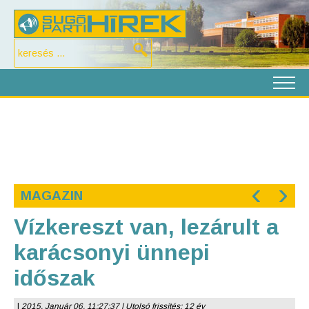
‹
›
MAGAZIN
Vízkereszt van, lezárult a
karácsonyi ünnepi
időszak
|
2015. Január 06. 11:27:37 | Utolsó frissítés: 12 év