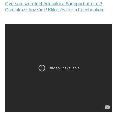
Gyorsan szeretnél értesülni a Sugópart híreiről?
Csatlakozz hozzánk! Klikk, és like a Facebookon!