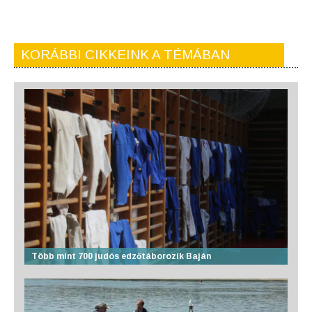
KORÁBBI CIKKEINK A TÉMÁBAN
Több mint 700 judós edzőtáborozik Baján