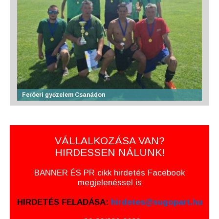
Feröeri győzelem Csanádon
VÁLLALKOZÁSA VAN?
HIRDESSEN NÁLUNK!
BANNER ÉS PR cikk hirdetés Facebook
megjelenéssel is
HIRDETÉS FELADÁSA:
hirdetes@sugopart.hu