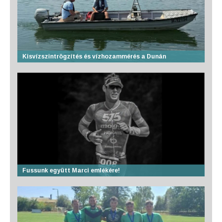
Kisvízszintrögzítés és vízhozammérés a Dunán
Fussunk együtt Marci emlékére!