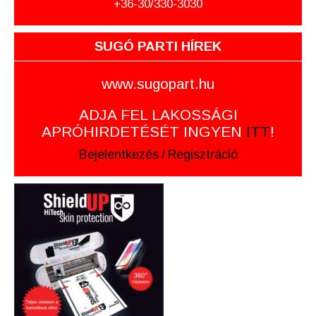
+36-30/330-3030
SUGÓ PARTI HÍREK
www.sugopart.hu
ADJA FEL LAKOSSÁGI
APRÓHIRDETÉSÉT INGYEN
ITT
!
Bejelentkezés
/
Regisztráció