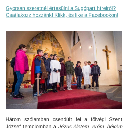
Gyorsan szeretnél értesülni a Sugópart híreiről?
Csatlakozz hozzánk! Klikk, és like a Facebookon!
Három szólamban csendült fel a fölvégi Szent
József templomban a
Jézus életem, erőm, békém