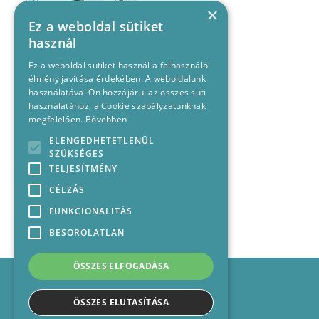
×
Ez a weboldal sütiket
használ
Ez a weboldal sütiket használ a felhasználói
élmény javítása érdekében. A weboldalunk
használatával Ön hozzájárul az összes süti
használatához, a Cookie szabályzatunknak
megfelelően.
Bővebben
ELENGEDHETETLENÜL
SZÜKSÉGES
TELJESÍTMÉNY
CÉLZÁS
FUNKCIONALITÁS
BESOROLATLAN
ÖSSZES ELFOGADÁSA
Impresszum
Médiajánlat
ÖSSZES ELUTASÍTÁSA
Felhasználási feltételek