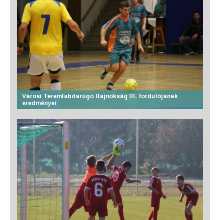
Városi Teremlabdarúgó Bajnokság III. fordulójának
eredményei