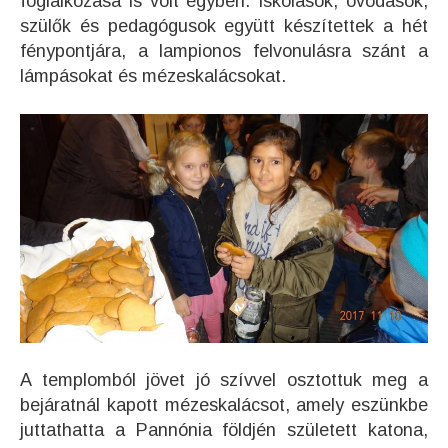
foglalkozása is volt egyben. Iskolások, óvodások,
szülők és pedagógusok együtt készítettek a hét
fénypontjára, a lampionos felvonulásra szánt a
lámpásokat és mézeskalácsokat.
A templomból jövet jó szívvel osztottuk meg a
bejáratnál kapott mézeskalácsot, amely eszünkbe
juttathatta a Pannónia földjén született katona,