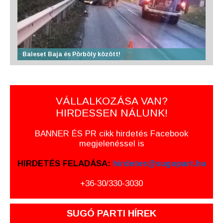
Baleset Baja és Pörböly között!
VÁLLALKOZÁSA VAN?
HIRDESSEN NÁLUNK!
BANNER ÉS PR cikk hirdetés Facebook
megjelenéssel is
HIRDETÉS FELADÁSA:
hirdetes@sugopart.hu
+36-30/330-3030
SUGÓ PARTI HÍREK