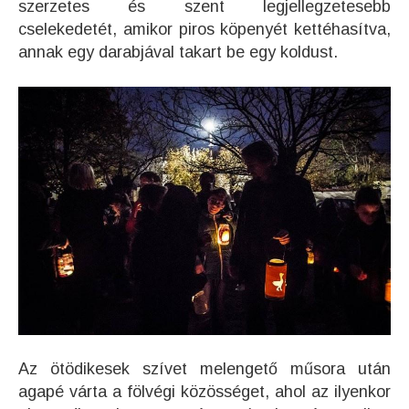
szerzetes és szent legjellegzetesebb
cselekedetét, amikor piros köpenyét kettéhasítva,
annak egy darabjával takart be egy koldust.
Az ötödikesek szívet melengető műsora után
agapé várta a fölvégi közösséget, ahol az ilyenkor