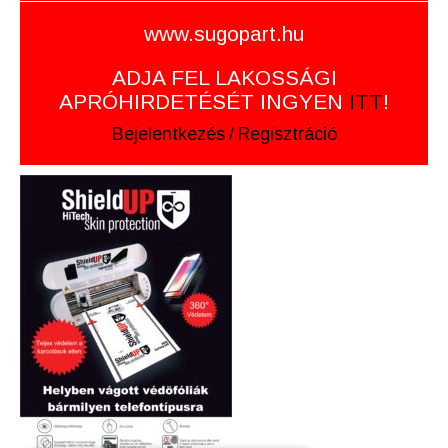
www.sugopart.hu
ADJA FEL LAKOSSÁGI
APRÓHIRDETÉSÉT INGYEN
ITT
!
Bejelentkezés
/
Regisztráció