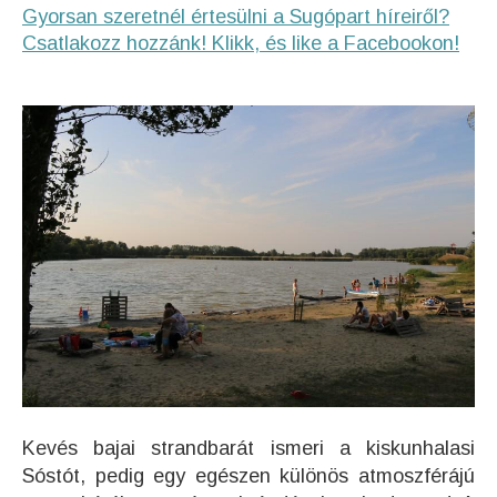
Gyorsan szeretnél értesülni a Sugópart híreiről?
Csatlakozz hozzánk! Klikk, és like a Facebookon!
Kevés bajai strandbarát ismeri a kiskunhalasi
Sóstót, pedig egy egészen különös atmoszférájú