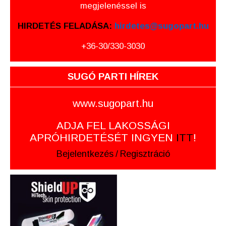
megjelenéssel is
HIRDETÉS FELADÁSA:
hirdetes@sugopart.hu
+36-30/330-3030
SUGÓ PARTI HÍREK
www.sugopart.hu
ADJA FEL LAKOSSÁGI
APRÓHIRDETÉSÉT INGYEN
ITT
!
Bejelentkezés
/
Regisztráció