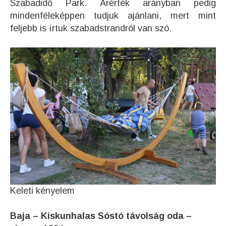
Szabadidő Park. Árérték arányban pedig
mindenféleképpen tudjuk ajánlani, mert mint
feljebb is írtuk szabadstrandról van szó.
Keleti kényelem
Baja – Kiskunhalas Sóstó távolság oda –