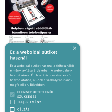
×
Ez a weboldal sütiket
használ
Ez a weboldal sütiket használ a felhasználói
élmény javítása érdekében. A weboldalunk
használatával Ön hozzájárul az összes süti
használatához, a Cookie szabályzatunknak
megfelelően.
Bővebben
ELENGEDHETETLENÜL
SZÜKSÉGES
TELJESÍTMÉNY
CÉLZÁS