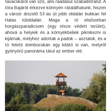
tavacskáról van szó, ami ráadásul szabadstrand. A
tóra Bajáról érkezve könnyen rátalálhatunk, hiszen
a várost átszelő 53-as út jobb oldalán bukkan fel
Halas túloldalán. Maga a tó elsősorban
horgászparadicsom (egy része védett terület),
ahová a helyiek és a környékbeliek piknikezni is
kijárnak, melyhez adottak a padok – asztalok, és a
tó feletti dombocskán egy kilátó is van, melyről
gyönyörű panoráma tárul az ember elé.