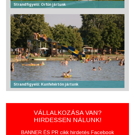
Strandfigyelő: Orfűn jártunk
Strandfigyelő: Kunfehértón jártunk
VÁLLALKOZÁSA VAN?
HIRDESSEN NÁLUNK!
BANNER ÉS PR cikk hirdetés Facebook