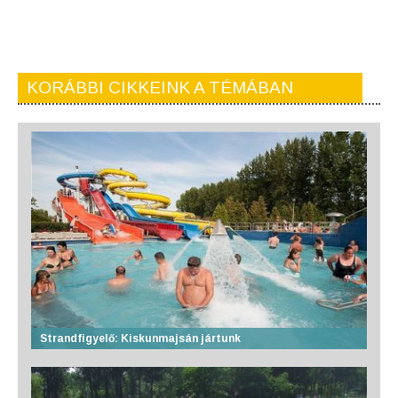
KORÁBBI CIKKEINK A TÉMÁBAN
Strandfigyelő: Kiskunmajsán jártunk