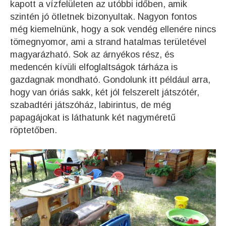
kapott a vízfelületen az utóbbi időben, amik
szintén jó ötletnek bizonyultak. Nagyon fontos
még kiemelnünk, hogy a sok vendég ellenére nincs
tömegnyomor, ami a strand hatalmas területével
magyarázható. Sok az árnyékos rész, és
medencén kívüli elfoglaltságok tárháza is
gazdagnak mondható. Gondolunk itt például arra,
hogy van óriás sakk, két jól felszerelt játszótér,
szabadtéri játszóház, labirintus, de még
papagájokat is láthatunk két nagyméretű
röptetőben.