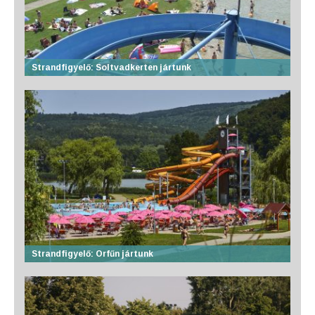
Strandfigyelő: Soltvadkerten jártunk
Strandfigyelő: Orfűn jártunk