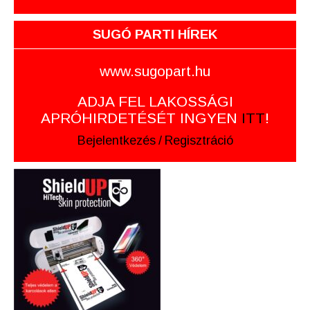
SUGÓ PARTI HÍREK
www.sugopart.hu
ADJA FEL LAKOSSÁGI
APRÓHIRDETÉSÉT INGYEN
ITT
!
Bejelentkezés
/
Regisztráció