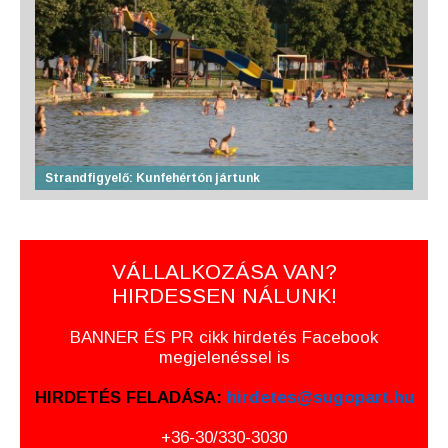
Strandfigyelő: Kunfehértón jártunk
VÁLLALKOZÁSA VAN?
HIRDESSEN NÁLUNK!
BANNER ÉS PR cikk hirdetés Facebook
megjelenéssel is
HIRDETÉS FELADÁSA:
hirdetes@sugopart.hu
+36-30/330-3030