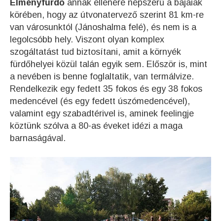
Élményfürdő
annak ellenére népszerű a bajaiak
körében, hogy az útvonatervező szerint 81 km-re
van városunktól (Jánoshalma felé), és nem is a
legolcsóbb hely. Viszont olyan komplex
szogáltatást tud biztosítani, amit a környék
fürdőhelyei közül talán egyik sem. Először is, mint
a nevében is benne foglaltatik, van termálvize.
Rendelkezik egy fedett 35 fokos és egy 38 fokos
medencével (és egy fedett úszómedencével),
valamint egy szabadtérivel is, aminek feelingje
köztünk szólva a 80-as éveket idézi a maga
barnaságával.