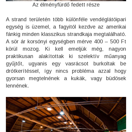
Az élményfürdő fedett része
A strand területén több különféle vendéglátóipari
egység is üzemel, a fagyitól kezdve az amerikai
fánkig minden klasszikus strandkaja megtalálható.
A sör ár korsónyi egységben mérve 400 – 500 Ft
körül mozog. Ki kell emeljük még, nagyon
praktikusan alakítottak ki szelektív műanyag
gyűjtőt, ugyanis egy vasrácsot burkoltak be
drótkerítéssel, így nincs probléma azzal hogy
gyorsan megtelnének a kukák, vagy büdösek
lennének.