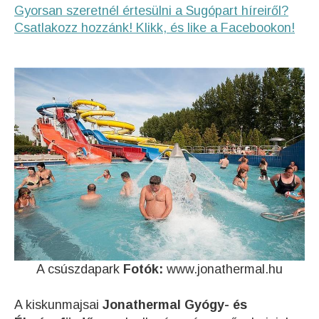
Gyorsan szeretnél értesülni a Sugópart híreiről?
Csatlakozz hozzánk! Klikk, és like a Facebookon!
A csúszdapark
Fotók:
www.jonathermal.hu
A kiskunmajsai
Jonathermal Gyógy- és