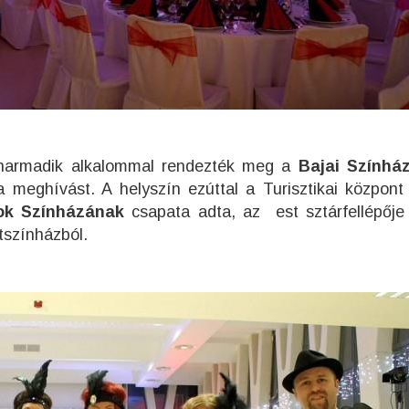
harmadik alkalommal rendezték meg a
Bajai Színház
 meghívást. A helyszín ezúttal a Turisztikai központ 
lok Színházának
csapata adta, az est sztárfellépőj
tszínházból.