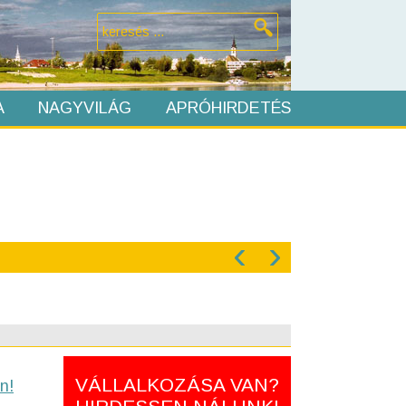
A
NAGYVILÁG
APRÓHIRDETÉS
‹
›
VÁLLALKOZÁSA VAN?
n!