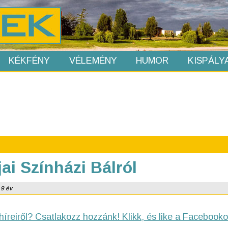
KÉKFÉNY
VÉLEMÉNY
HUMOR
KISPÁLY
jai Színházi Bálról
 9 év
híreiről? Csatlakozz hozzánk! Klikk, és like a Facebooko