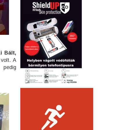
i Bált,
volt. A
e pedig