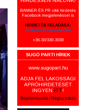
HIRDESSEN NÁLUNK!
BANNER ÉS PR cikk hirdetés
Facebook megjelenéssel is
HIRDETÉS FELADÁSA:
hirdetes@sugopart.hu
+36-30/330-3030
SUGÓ PARTI HÍREK
www.sugopart.hu
ADJA FEL LAKOSSÁGI
APRÓHIRDETÉSÉT
INGYEN
ITT
!
Bejelentkezés
/
Regisztráció