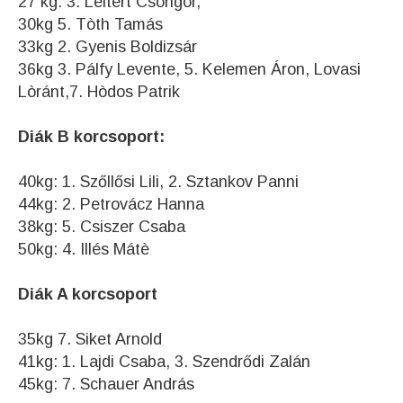
27 kg: 3. Leitert Csongor,
30kg 5. Tòth Tamás
33kg 2. Gyenis Boldizsár
36kg 3. Pálfy Levente, 5. Kelemen Áron, Lovasi
Lòránt,7. Hòdos Patrik
Diák B korcsoport:
40kg: 1. Szőllősi Lili, 2. Sztankov Panni
44kg: 2. Petrovácz Hanna
38kg: 5. Csiszer Csaba
50kg: 4. Illés Mátè
Diák A korcsoport
35kg 7. Siket Arnold
41kg: 1. Lajdi Csaba, 3. Szendrődi Zalán
45kg: 7. Schauer András