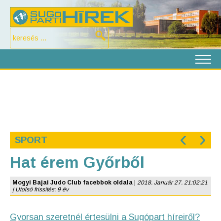
‹
›
SPORT
Hat érem Győrből
Mogyi Bajai Judo Club facebbok oldala
|
2018. Január 27. 21:02:21
| Utolsó frissítés: 9 év
Gyorsan szeretnél értesülni a Sugópart híreiről?