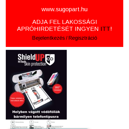
www.sugopart.hu
ADJA FEL LAKOSSÁGI
APRÓHIRDETÉSÉT INGYEN
ITT
!
Bejelentkezés
/
Regisztráció