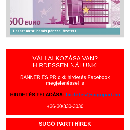
Lezárt akta: hamis pénzzel fizetett
VÁLLALKOZÁSA VAN?
HIRDESSEN NÁLUNK!
BANNER ÉS PR cikk hirdetés Facebook
megjelenéssel is
HIRDETÉS FELADÁSA:
hirdetes@sugopart.hu
+36-30/330-3030
SUGÓ PARTI HÍREK