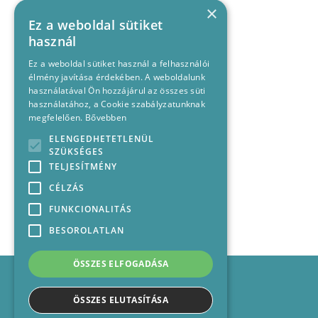
×
Ez a weboldal sütiket
használ
Ez a weboldal sütiket használ a felhasználói
élmény javítása érdekében. A weboldalunk
használatával Ön hozzájárul az összes süti
használatához, a Cookie szabályzatunknak
megfelelően.
Bővebben
ELENGEDHETETLENÜL
SZÜKSÉGES
TELJESÍTMÉNY
CÉLZÁS
FUNKCIONALITÁS
BESOROLATLAN
ÖSSZES ELFOGADÁSA
Impresszum
Médiajánlat
ÖSSZES ELUTASÍTÁSA
Felhasználási feltételek