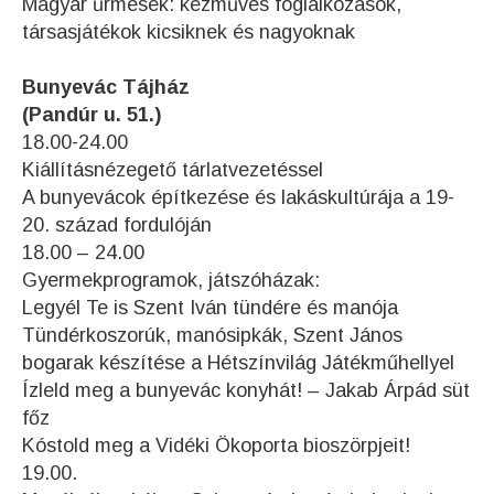
Magyar űrmesék: kézműves foglalkozások,
társasjátékok kicsiknek és nagyoknak
Bunyevác Tájház
(Pandúr u. 51.)
18.00-24.00
Kiállításnézegető tárlatvezetéssel
A bunyevácok építkezése és lakáskultúrája a 19-
20. század fordulóján
18.00 – 24.00
Gyermekprogramok, játszóházak:
Legyél Te is Szent Iván tündére és manója
Tündérkoszorúk, manósipkák, Szent János
bogarak készítése a Hétszínvilág Játékműhellyel
Ízleld meg a bunyevác konyhát! – Jakab Árpád süt
főz
Kóstold meg a Vidéki Ökoporta bioszörpjeit!
19.00.