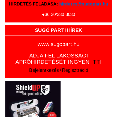
HIRDETÉS FELADÁSA:
hirdetes@sugopart.hu
+36-30/330-3030
SUGÓ PARTI HÍREK
www.sugopart.hu
ADJA FEL LAKOSSÁGI
APRÓHIRDETÉSÉT INGYEN
ITT
!
Bejelentkezés
/
Regisztráció