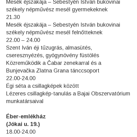
Mesék éjszakája – Sebestyén István bukovinai
székely népművész mesél gyermekeknek
21.30
Mesék éjszakája – Sebestyén István bukovinai
székely népművész mesél felnőtteknek
22.00 – 24.00
Szent Iván éji tűzugrás, almasütés,
cseresznyézés, gyógynövény füstölés
Közreműködik a Čabar zenekarral és a
Bunjevačka Zlatna Grana tánccsoport
22.00-24.00
Égi séta a csillagképek között
Lézeres csillagkép-tanulás a Bajai Obszervatórium
munkatársaival
Éber-emlékház
(Jókai u. 19.)
18.00-24.00