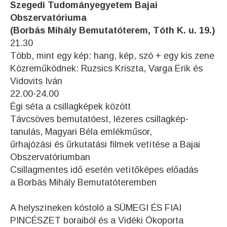
Szegedi Tudományegyetem Bajai
Obszervatóriuma
(Borbás Mihály Bemutatóterem, Tóth K. u. 19.)
21.30
Több, mint egy kép: hang, kép, szó + egy kis zene
Közreműködnek: Ruzsics Kriszta, Varga Erik és
Vidovits Iván
22.00-24.00
Égi séta a csillagképek között
Távcsöves bemutatóest, lézeres csillagkép-
tanulás, Magyari Béla emlékműsor,
űrhajózási és űrkutatási filmek vetítése a Bajai
Obszervatóriumban
Csillagmentes idő esetén vetítőképes előadás
a Borbás Mihály Bemutatóteremben
A helyszíneken kóstoló a SÜMEGI ÉS FIAI
PINCÉSZET boraiból és a Vidéki Ökoporta