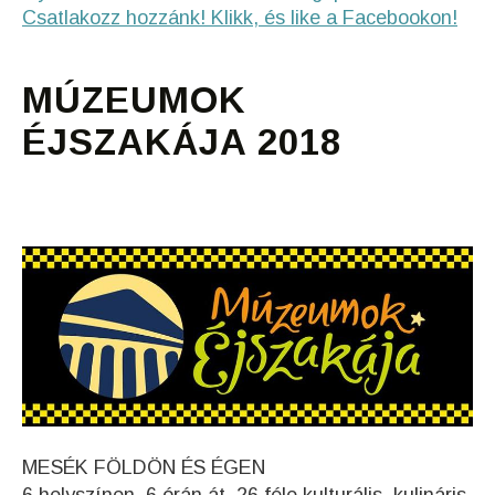
Csatlakozz hozzánk! Klikk, és like a Facebookon!
MÚZEUMOK
ÉJSZAKÁJA 2018
MESÉK FÖLDÖN ÉS ÉGEN
6 helyszínen, 6 órán át, 26 féle kulturális, kulináris