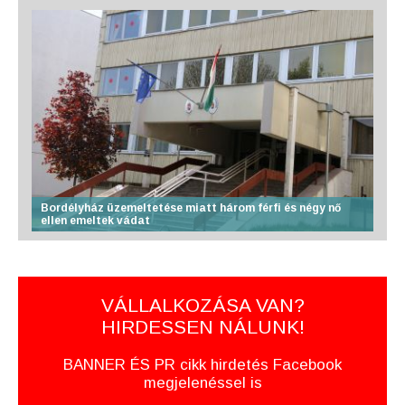
Bordélyház üzemeltetése miatt három férfi és négy nő
ellen emeltek vádat
VÁLLALKOZÁSA VAN?
HIRDESSEN NÁLUNK!
BANNER ÉS PR cikk hirdetés Facebook
megjelenéssel is