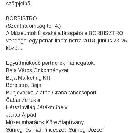
szörpjeiből.
BORBISTRO
(Szentháromság tér 4.)
A Múzeumok Éjszakája látogatói a BORBISZTRO
vendégei egy pohár finom borra 2018. június 23-26
között.
Együttműködő partnerek, támogatók:
Baja Város Önkormányzat
Baja Marketing Kft.
Borbistro, Baja
Bunjevačka Zlatna Grana tánccsoport
Čabar zenekar
Hétszínvilág Játékműhely
Jakab Árpád
Múzeumbarátok Köre Alapítvány
Sümegi és Fiai Pincészet, Sümegi József