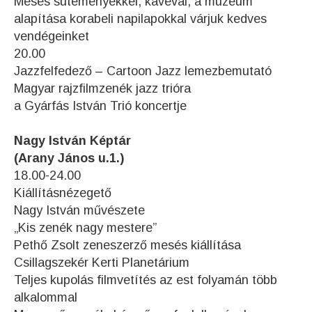
Mesés süteményekkel, kávéval, a múzeum
alapítása korabeli napilapokkal várjuk kedves
vendégeinket
20.00
Jazzfelfedező – Cartoon Jazz lemezbemutató
Magyar rajzfilmzenék jazz trióra
a Gyárfás István Trió koncertje
Nagy István Képtár
(Arany János u.1.)
18.00-24.00
Kiállításnézegető
Nagy István művészete
„Kis zenék nagy mestere”
Pethő Zsolt zeneszerző mesés kiállítása
Csillagszekér Kerti Planetárium
Teljes kupolás filmvetítés az est folyamán több
alkalommal