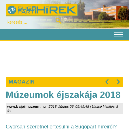
‹
›
MAGAZIN
Múzeumok éjszakája 2018
www.bajaimuzeum.hu
|
2018. Június 06. 09:49:48 | Utolsó frissítés: 8
év
Gyorsan szeretnél értesülni a Sugópart híreiről?