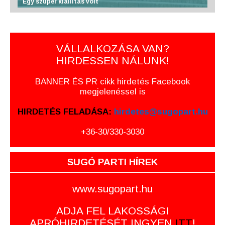
Egy szuper kiállítás volt
VÁLLALKOZÁSA VAN?
HIRDESSEN NÁLUNK!
BANNER ÉS PR cikk hirdetés Facebook
megjelenéssel is
HIRDETÉS FELADÁSA:
hirdetes@sugopart.hu
+36-30/330-3030
SUGÓ PARTI HÍREK
www.sugopart.hu
ADJA FEL LAKOSSÁGI
APRÓHIRDETÉSÉT INGYEN
ITT
!