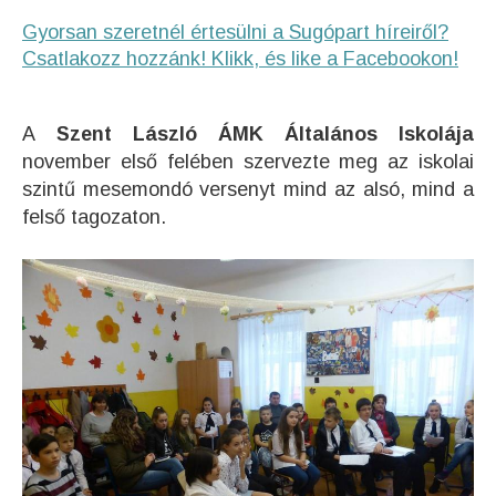
Gyorsan szeretnél értesülni a Sugópart híreiről?
Csatlakozz hozzánk! Klikk, és like a Facebookon!
A
Szent László ÁMK Általános Iskolája
november első felében szervezte meg az iskolai
szintű mesemondó versenyt mind az alsó, mind a
felső tagozaton.