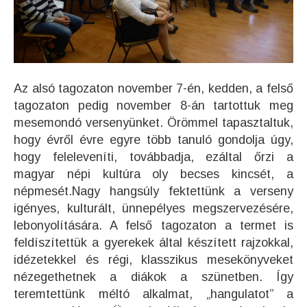
Az alsó tagozaton november 7-én, kedden, a felső
tagozaton pedig november 8-án tartottuk meg
mesemondó versenyünket. Örömmel tapasztaltuk,
hogy évről évre egyre több tanuló gondolja úgy,
hogy feleleveníti, továbbadja, ezáltal őrzi a
magyar népi kultúra oly becses kincsét, a
népmesét.
Nagy hangsúly fektettünk a verseny
igényes, kulturált, ünnepélyes megszervezésére,
lebonyolítására. A felső tagozaton a termet is
feldíszítettük a gyerekek által készített rajzokkal,
idézetekkel és régi, klasszikus mesekönyveket
nézegethetnek a diákok a szünetben. Így
teremtettünk méltó alkalmat, „hangulatot” a