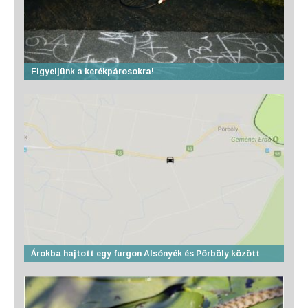
Figyeljünk a kerékpárosokra!
Árokba hajtott egy furgon Alsónyék és Pörböly között