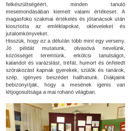
felkészültségéért, minden tanuló
mesemondásában kiemelt valami értékeset. A
magasfokú szakmai értékelés és jótanácsok után
kiosztotta az emléklapokat, okleveleket és
jutalomkönyveket.
Hisszük, hogy ez a délután több mint egy verseny.
Jó példát mutatunk, olvasóvá nevelünk,
közösséget teremtünk, erkölcsi tanulságot,
kalandot és varázslást, tréfát, humort és önfeledt
szórakozást kapnak gyerekek, szülők és tanárok,
szép, igényes beszédet hallhatunk. Diákjaink
bebizonyítják, hogy a mesének igenis van
létjogosultsága a mai rohanó világban.