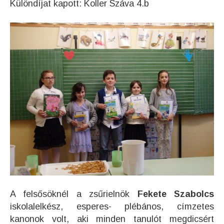
Különdíjat kapott: Koller Száva 4.b
A felsősöknél a zsűrielnök
Fekete Szabolcs
iskolalelkész, esperes- plébános, címzetes
kanonok volt, aki minden tanulót megdicsért