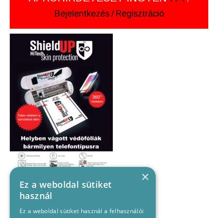
Bejelentkezés
/
Regisztráció
×
Ez a weboldal sütiket
használ
Ez a weboldal sütiket használ a felhasználói