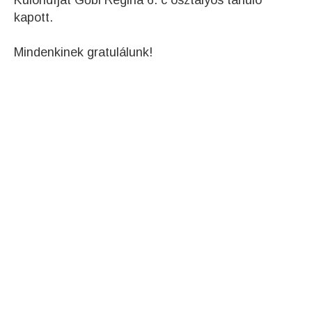
Különdíjat Gőbl Regina 6. c osztályos tanuló
kapott.
Mindenkinek gratulálunk!