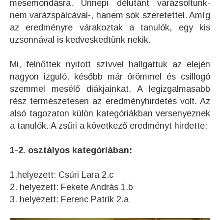
mesemondásra. Ünnepi délutánt varázsoltunk-
nem varázspálcával-, hanem sok szeretettel. Amíg
az eredményre várakoztak a tanulók, egy kis
uzsonnával is kedveskedtünk nekik.
Mi, felnőttek nyitott szívvel hallgattuk az elején
nagyon izguló, később már örömmel és csillogó
szemmel mesélő diákjainkat. A legizgalmasabb
rész természetesen az eredményhirdetés volt. Az
alsó tagozaton külön kategóriákban versenyeznek
a tanulók. A zsűri a következő eredményt hirdette:
1-2. osztályos kategóriában:
1.helyezett: Csúri Lara 2.c
2. helyezett: Fekete András 1.b
3. helyezett: Ferenc Patrik 2.a