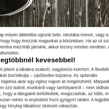
 milyen lábbelibe ugrunk bele. Iskolába menet, vagy a
 hogy hogy érezzük magunkat a bőrünkben. Ha az út szi
 mintha mezítláb járnánk, akkor bizony minden rendben. 
dhetetlen.
legtöbbnél kevesebbel!
t jelent a lábakra szabott, nagybetűs komfort. A flexibili
kát borítékolja – cipőtestbe bújtatva. Az optimális
 higiénia akár egy egész napon át megőrizhető. Márped
n szó suliról, munkáról vagy tanfolyamról – nem oldha
, hogy a lábujjaink befülledtek, megizzadtak, az több, m
utan nehéz is enyhülést hozó gyógyírt találni. A legjobb
egy tényleg lábakhoz idomuló választás.