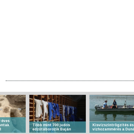
 éves
antak
Több mint 700 judós
Kisvízszintrögzítés és
l
edzőtáborozik Baján
vízhozammérés a Dun