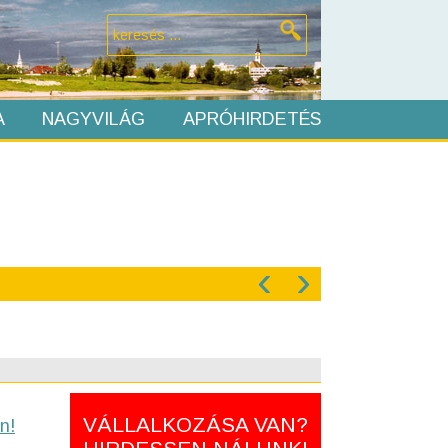
A
NAGYVILÁG
APRÓHIRDETÉS
‹
›
VÁLLALKOZÁSA VAN?
n!