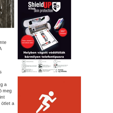
nte
A
s
ig a
tó meg
int
 ötlet a