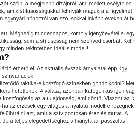
ót szólni a megjelenő dizájnról, ami mellett esélytelen
k, amik stílusosságukkal felhívják magukra a figyelmet.
gynyári hóbortról van szó, sokkal inkább éveken át he
tett. Mégpedig mindennapos, komoly igénybevétellel egy
ktikusság, sem a stílusosság nem szenved csorbát. Kell
y minden tekintetben ideális modell!
em?
áció érhető el. Az aktuális évszak árnyalatai épp úgy
 színvariációk.
ifizetődő taktika-e koszfogó színekben gondolkodni? Mer
kerülhetetlenek. A válasz, azonban kategorikus igen v
a koszfogóság az a tulajdonság, ami döntő. Viszont az í
ha az érzések egy világos árnyalatú modellre rezegnek 
felülbírálni azt, amit a szív pontosan érez és mutat. A
p, de a teljes elégedettséghez a hiánytalan passzolás