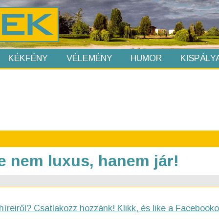
KÉKFÉNY
VÉLEMÉNY
HUMOR
KISPÁLY
e nem luxus, hanem jár!
híreiről? Csatlakozz hozzánk! Klikk, és like a Facebooko