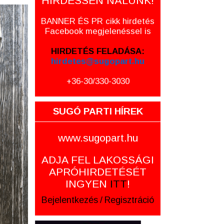
HIRDESSEN NÁLUNK!
BANNER ÉS PR cikk hirdetés
Facebook megjelenéssel is
HIRDETÉS FELADÁSA:
hirdetes@sugopart.hu
+36-30/330-3030
SUGÓ PARTI HÍREK
www.sugopart.hu
ADJA FEL LAKOSSÁGI
APRÓHIRDETÉSÉT
INGYEN
ITT
!
Bejelentkezés
/
Regisztráció