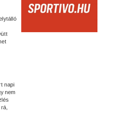
lytálló
ütt
het
t napi
agy nem
zlés
rá,