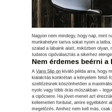
Nagyon nem mindegy, hogy nap, mint nap
munkahelyre tartva sokat nyom a latba,
szalad a lábaink alatt, miközben olyan,
tudatos cipőválasztás a sikerhez elenge
Nem érdemes beérni a 
A
Vans Slip on
kiváló példa arra, hogy mi
kialakítás konkrétan a kényelem felső fo
szellőzésnek köszönhetően a maximális
nyolc vagy több órás műszakban – legye
a cipőcsere. Ha jövet-menet azt érezzük
kellemetlen fordulat, amire egyébként ak
megelőzés. Amihez nem kell más, csak 