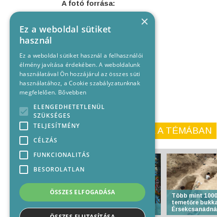
A fotó forrása:
×
I am Kulz / Shutterstock.com
Ez a weboldal sütiket
használ
Ez a weboldal sütiket használ a felhasználói
élmény javítása érdekében. A weboldalunk
használatával Ön hozzájárul az összes süti
használatához, a Cookie szabályzatunknak
megfelelően.
Bővebben
ELENGEDHETETLENÜL
SZÜKSÉGES
TELJESÍTMÉNY
KORÁBBI CIKKEINK A TÉMÁBAN
CÉLZÁS
FUNKCIONALITÁS
BESOROLATLAN
ÖSSZES ELFOGADÁSA
Több mint 1000
temetőre bukk
Anyakönyvi hírek
Érsekcsanádná
ÖSSZES ELUTASÍTÁSA