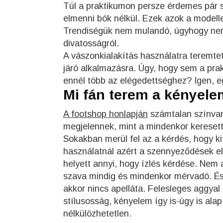
Túl a praktikumon persze érdemes pár sz
elmenni bók nélkül. Ezek azok a modelle
Trendiségük nem mulandó, úgyhogy nem e
divatosságról.
A vászonkialakítás használatra teremte
járó alkalmazásra. Úgy, hogy sem a pra
ennél több az elégedettséghez? Igen, eg
Mi fán terem a kényel
A footshop honlapján
számtalan színvari
megjelennek, mint a mindenkor keresett
Sokakban merül fel az a kérdés, hogy k
használatnál azért a szennyeződések el
helyett annyi, hogy ízlés kérdése. Nem 
szava mindig és mindenkor mérvadó. És 
akkor nincs apelláta. Felesleges aggyal 
stílusosság, kényelem így is-úgy is ala
nélkülözhetetlen.