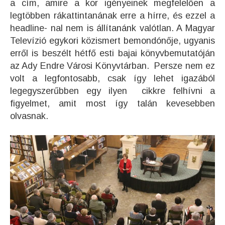
a cím, amire a kor igényeinek megfelelően a
legtöbben rákattintanának erre a hírre, és ezzel a
headline- nal nem is állítanánk valótlan. A Magyar
Televízió egykori közismert bemondónője, ugyanis
erről is beszélt hétfő esti bajai könyvbemutatóján
az Ady Endre Városi Könyvtárban. Persze nem ez
volt a legfontosabb, csak így lehet igazából
legegyszerűbben egy ilyen cikkre felhívni a
figyelmet, amit most így talán kevesebben
olvasnak.