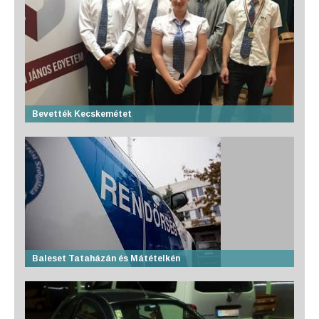
Bevették Kecskemétet
Baleset Tataházán és Mátételkén