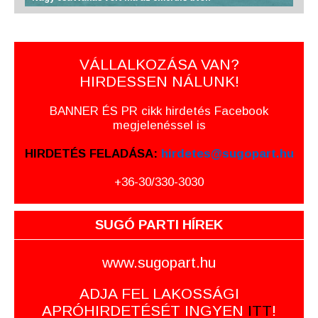
VÁLLALKOZÁSA VAN?
HIRDESSEN NÁLUNK!
BANNER ÉS PR cikk hirdetés Facebook
megjelenéssel is
HIRDETÉS FELADÁSA:
hirdetes@sugopart.hu
+36-30/330-3030
SUGÓ PARTI HÍREK
www.sugopart.hu
ADJA FEL LAKOSSÁGI
APRÓHIRDETÉSÉT INGYEN
ITT
!