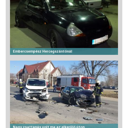
Embercsempész Hercegszántónál
Nagy csattanás volt ma az elkerülő úton