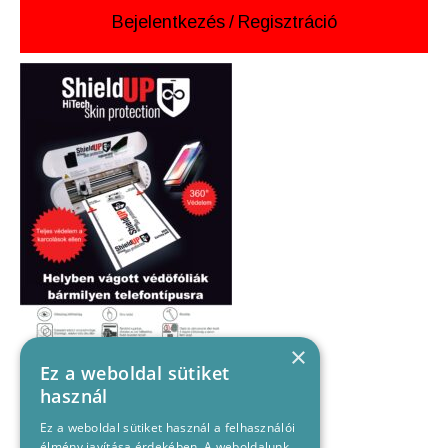
Bejelentkezés
/
Regisztráció
×
Ez a weboldal sütiket
használ
Ez a weboldal sütiket használ a felhasználói
élmény javítása érdekében. A weboldalunk