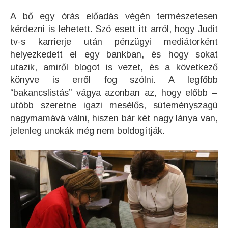
A bő egy órás előadás végén természetesen
kérdezni is lehetett. Szó esett itt arról, hogy Judit
tv-s karrierje után pénzügyi mediátorként
helyezkedett el egy bankban, és hogy sokat
utazik, amiről blogot is vezet, és a következő
könyve is erről fog szólni. A legfőbb
“bakancslistás” vágya azonban az, hogy előbb –
utóbb szeretne igazi mesélős, süteményszagú
nagymamává válni, hiszen bár két nagy lánya van,
jelenleg unokák még nem boldogítják.