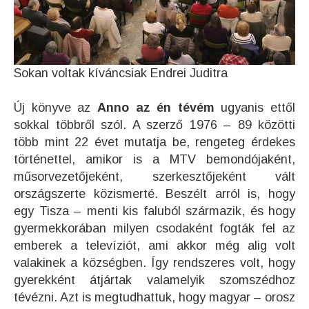
Sokan voltak kíváncsiak Endrei Juditra
Új könyve az
Anno az én tévém
ugyanis ettől
sokkal többről szól. A szerző 1976 – 89 közötti
több mint 22 évet mutatja be, rengeteg érdekes
történettel, amikor is a MTV bemondójaként,
műsorvezetőjeként, szerkesztőjeként vált
országszerte közismerté. Beszélt arról is, hogy
egy Tisza – menti kis faluból származik, és hogy
gyermekkorában milyen csodaként fogták fel az
emberek a televíziót, ami akkor még alig volt
valakinek a községben. Így rendszeres volt, hogy
gyerekként átjártak valamelyik szomszédhoz
tévézni. Azt is megtudhattuk, hogy magyar – orosz