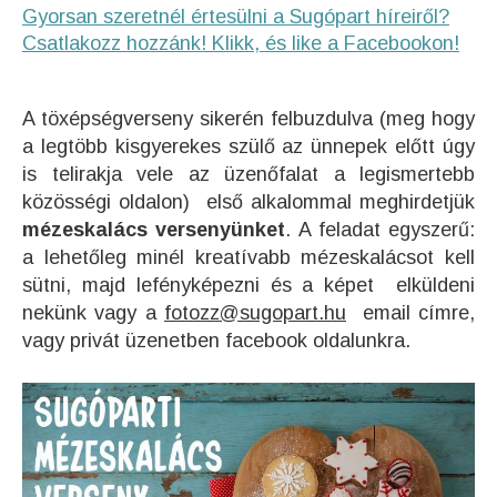
Gyorsan szeretnél értesülni a Sugópart híreiről?
Csatlakozz hozzánk! Klikk, és like a Facebookon!
A töxépségverseny sikerén felbuzdulva (meg hogy
a legtöbb kisgyerekes szülő az ünnepek előtt úgy
is telirakja vele az üzenőfalat a legismertebb
közösségi oldalon) első alkalommal meghirdetjük
mézeskalács versenyünket
. A feladat egyszerű:
a lehetőleg minél kreatívabb mézeskalácsot kell
sütni, majd lefényképezni és a képet elküldeni
nekünk vagy a
fotozz@sugopart.hu
email címre,
vagy privát üzenetben facebook oldalunkra.