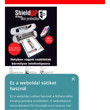
×
Ez a weboldal sütiket
használ
Ez a weboldal sütiket használ a felhasználói
élmény javítása érdekében. A weboldalunk
használatával Ön hozzájárul az összes süti