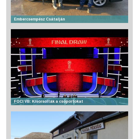
Embercsempész Csátalján
FOCI VB: Kisorsolták a csoportokat