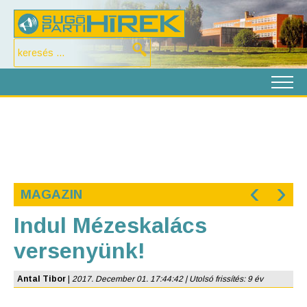
‹
›
MAGAZIN
Indul Mézeskalács
versenyünk!
Antal Tibor
|
2017. December 01. 17:44:42 | Utolsó frissítés: 9 év