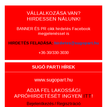
VÁLLALKOZÁSA VAN?
HIRDESSEN NÁLUNK!
BANNER ÉS PR cikk hirdetés Facebook
megjelenéssel is
HIRDETÉS FELADÁSA:
hirdetes@sugopart.hu
+36-30/330-3030
SUGÓ PARTI HÍREK
www.sugopart.hu
ADJA FEL LAKOSSÁGI
APRÓHIRDETÉSÉT INGYEN
ITT
!
Bejelentkezés
/
Regisztráció