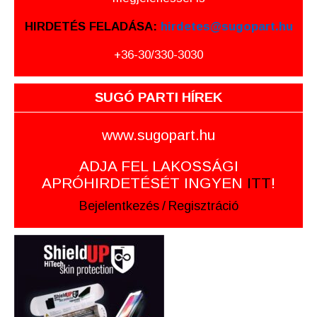
HIRDETÉS FELADÁSA:
hirdetes@sugopart.hu
+36-30/330-3030
SUGÓ PARTI HÍREK
www.sugopart.hu
ADJA FEL LAKOSSÁGI
APRÓHIRDETÉSÉT INGYEN
ITT
!
Bejelentkezés
/
Regisztráció