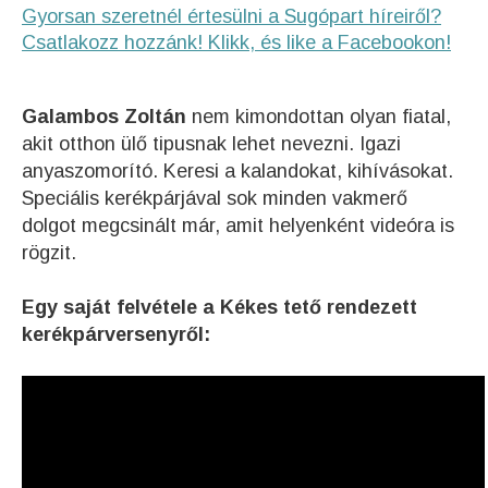
Gyorsan szeretnél értesülni a Sugópart híreiről?
Csatlakozz hozzánk! Klikk, és like a Facebookon!
Galambos Zoltán
nem kimondottan olyan fiatal,
akit otthon ülő tipusnak lehet nevezni. Igazi
anyaszomorító. Keresi a kalandokat, kihívásokat.
Speciális kerékpárjával sok minden vakmerő
dolgot megcsinált már, amit helyenként videóra is
rögzit.
Egy saját felvétele a Kékes tető rendezett
kerékpárversenyről: