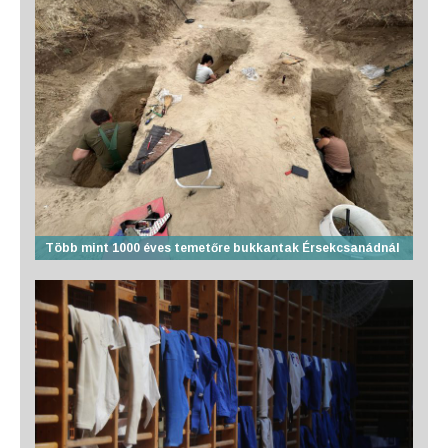
Több mint 1000 éves temetőre bukkantak Érsekcsanádnál