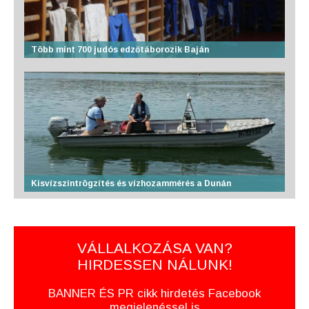
Több mint 700 judós edzőtáborozik Baján
Kisvízszintrögzítés és vízhozammérés a Dunán
VÁLLALKOZÁSA VAN?
HIRDESSEN NÁLUNK!
BANNER ÉS PR cikk hirdetés Facebook
megjelenéssel is