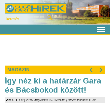
‹
›
MAGAZIN
Így néz ki a határzár Gara
és Bácsbokod között!
Antal Tibor
|
2015. Augusztus 29. 09:01:05 | Utolsó frissítés: 11 év