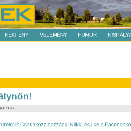
KÉKFÉNY
VÉLEMÉNY
HUMOR
KISPÁLY
álynőn!
tés: 11 év
híreiről? Csatlakozz hozzánk! Klikk, és like a Facebooko