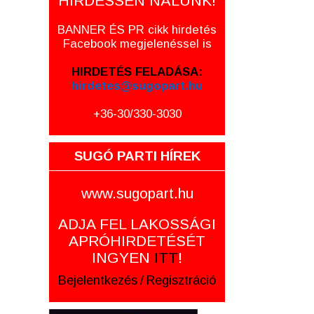
HIRDESSEN NÁLUNK!
BANNER ÉS PR cikk hirdetés
Facebook megjelenéssel is
HIRDETÉS FELADÁSA:
hirdetes@sugopart.hu
+36-30/330-3030
SUGÓ PARTI HÍREK
www.sugopart.hu
ADJA FEL LAKOSSÁGI
APRÓHIRDETÉSÉT
INGYEN
ITT
!
Bejelentkezés
/
Regisztráció