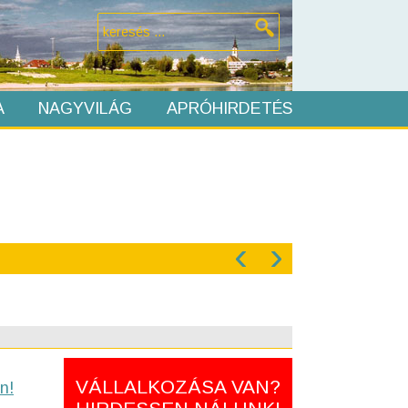
A
NAGYVILÁG
APRÓHIRDETÉS
‹
›
VÁLLALKOZÁSA VAN?
n!