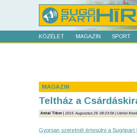
KÖZÉLET
MAGAZIN
SPORT
MAGAZIN
Teltház a Csárdáskir
Antal Tibor
|
2015. Augusztus 29. 08:23:06 | Utolsó frissí
Gyorsan szeretnél értesülni a Sugópart 