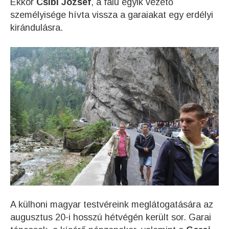
Ekkor
Csibi József
, a falu egyik vezető
személyisége hívta vissza a garaiakat egy erdélyi
kirándulásra.
A külhoni magyar testvéreink meglátogatására az
augusztus 20-i hosszú hétvégén került sor. Garai