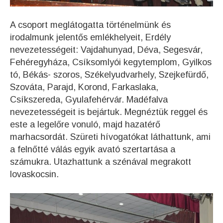
A csoport meglátogatta történelmünk és
irodalmunk jelentős emlékhelyeit, Erdély
nevezetességeit: Vajdahunyad, Déva, Segesvár,
Fehéregyháza, Csíksomlyói kegytemplom, Gyilkos
tó, Békás- szoros, Székelyudvarhely, Szejkefürdő,
Szováta, Parajd, Korond, Farkaslaka,
Csíkszereda, Gyulafehérvár. Madéfalva
nevezetességeit is bejártuk. Megnéztük reggel és
este a legelőre vonuló, majd hazatérő
marhacsordát. Szüreti hívogatókat láthattunk, ami
a felnőtté válás egyik avató szertartása a
számukra. Utazhattunk a szénával megrakott
lovaskocsin.