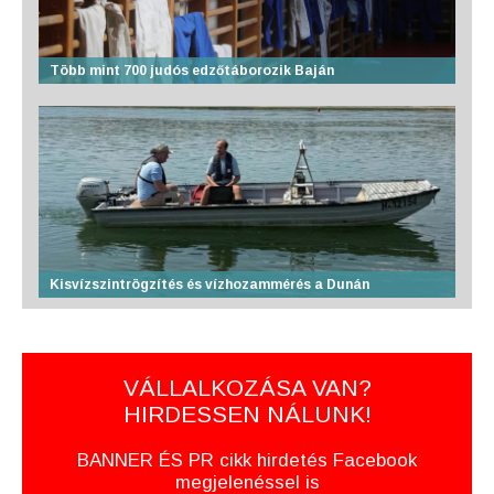
Több mint 700 judós edzőtáborozik Baján
Kisvízszintrögzítés és vízhozammérés a Dunán
VÁLLALKOZÁSA VAN?
HIRDESSEN NÁLUNK!
BANNER ÉS PR cikk hirdetés Facebook
megjelenéssel is