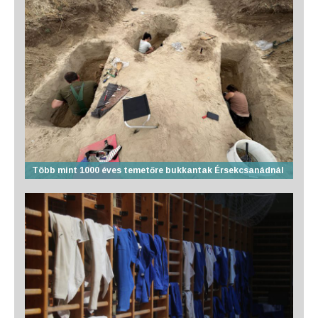
Több mint 1000 éves temetőre bukkantak Érsekcsanádnál