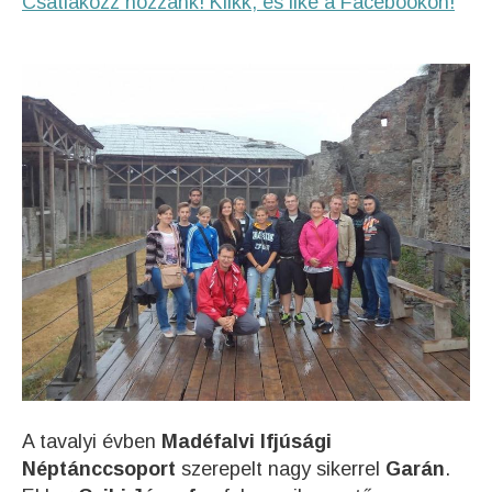
Csatlakozz hozzánk! Klikk, és like a Facebookon!
A tavalyi évben
Madéfalvi Ifjúsági
Néptánccsoport
szerepelt nagy sikerrel
Garán
.