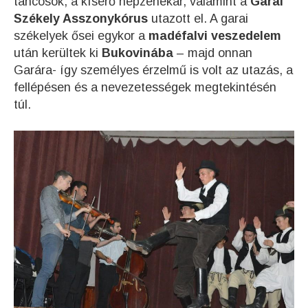
táncosok, a kísérő népzenekar, valamint a
Garai
Székely Asszonykórus
utazott el. A garai
székelyek ősei egykor a
madéfalvi veszedelem
után kerültek ki
Bukovinába
– majd onnan
Garára- így személyes érzelmű is volt az utazás, a
fellépésen és a nevezetességek megtekintésén
túl.