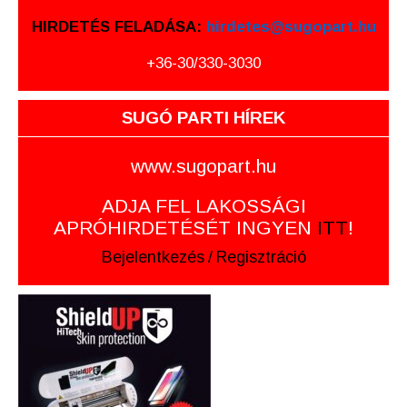
HIRDETÉS FELADÁSA:
hirdetes@sugopart.hu
+36-30/330-3030
SUGÓ PARTI HÍREK
www.sugopart.hu
ADJA FEL LAKOSSÁGI
APRÓHIRDETÉSÉT INGYEN
ITT
!
Bejelentkezés
/
Regisztráció