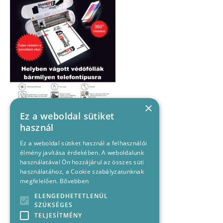
×
Ez a weboldal sütiket
használ
Ez a weboldal sütiket használ a felhasználói
élmény javítása érdekében. A weboldalunk
használatával Ön hozzájárul az összes süti
használatához, a Cookie szabályzatunknak
megfelelően.
Bővebben
ELENGEDHETETLENÜL
SZÜKSÉGES
TELJESÍTMÉNY