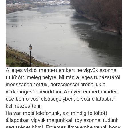
A jeges vízből mentett embert ne vigyük azonnal
túlfűtött, meleg helyre. Miután a jeges ruházatától
megszabadítottuk, dörzsöléssel próbáljuk a
vérkeringését beindítani. Az ilyen embert minden
esetben orvosi elsősegélyben, orvosi ellátásban
kell részesíteni.
Ha van mobiltelefonunk, azt mindig feltöltött
állapotban vigyük magunkkal, így azonnal tudunk
segítséget hívni. Érdemes figyelembe venni, hogy