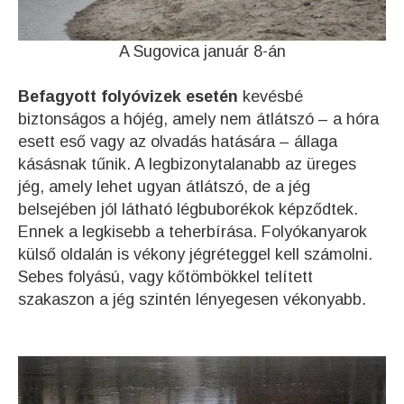
A Sugovica január 8-án
Befagyott folyóvizek esetén
kevésbé
biztonságos a hójég, amely nem átlátszó – a hóra
esett eső vagy az olvadás hatására – állaga
kásásnak tűnik. A legbizonytalanabb az üreges
jég, amely lehet ugyan átlátszó, de a jég
belsejében jól látható légbuborékok képződtek.
Ennek a legkisebb a teherbírása. Folyókanyarok
külső oldalán is vékony jégréteggel kell számolni.
Sebes folyású, vagy kőtömbökkel telített
szakaszon a jég szintén lényegesen vékonyabb.