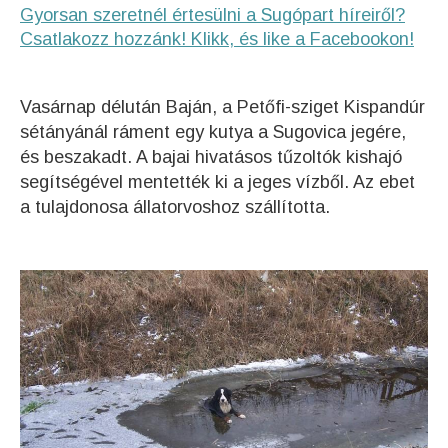
Gyorsan szeretnél értesülni a Sugópart híreiről?
Csatlakozz hozzánk! Klikk, és like a Facebookon!
Vasárnap délután Baján, a Petőfi-sziget Kispandúr
sétányánál ráment egy kutya a Sugovica jegére,
és beszakadt. A bajai hivatásos tűzoltók kishajó
segítségével mentették ki a jeges vízből. Az ebet
a tulajdonosa állatorvoshoz szállította.