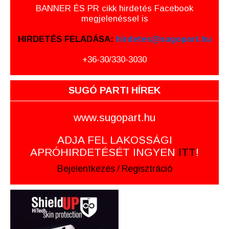
BANNER ÉS PR cikk hirdetés Facebook
megjelenéssel is
HIRDETÉS FELADÁSA:
hirdetes@sugopart.hu
+36-30/330-3030
SUGÓ PARTI HÍREK
www.sugopart.hu
ADJA FEL LAKOSSÁGI
APRÓHIRDETÉSÉT INGYEN
ITT
!
Bejelentkezés
/
Regisztráció