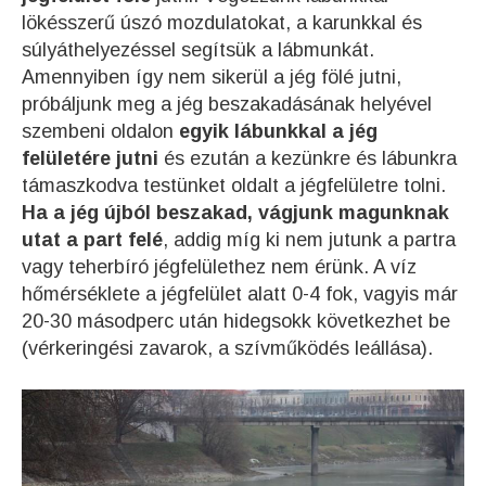
lökésszerű úszó mozdulatokat, a karunkkal és
súlyáthelyezéssel segítsük a lábmunkát.
Amennyiben így nem sikerül a jég fölé jutni,
próbáljunk meg a jég beszakadásának helyével
szembeni oldalon
egyik lábunkkal a jég
felületére jutni
és ezután a kezünkre és lábunkra
támaszkodva testünket oldalt a jégfelületre tolni.
Ha a jég újból beszakad, vágjunk magunknak
utat a part felé
, addig míg ki nem jutunk a partra
vagy teherbíró jégfelülethez nem érünk. A víz
hőmérséklete a jégfelület alatt 0-4 fok, vagyis már
20-30 másodperc után hidegsokk következhet be
(vérkeringési zavarok, a szívműködés leállása).