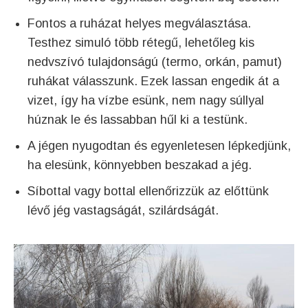
Fontos a ruházat helyes megválasztása.
Testhez simuló több rétegű, lehetőleg kis
nedvszívó tulajdonságú (termo, orkán, pamut)
ruhákat válasszunk. Ezek lassan engedik át a
vizet, így ha vízbe esünk, nem nagy súllyal
húznak le és lassabban hűl ki a testünk.
A jégen nyugodtan és egyenletesen lépkedjünk,
ha elesünk, könnyebben beszakad a jég.
Síbottal vagy bottal ellenőrizzük az előttünk
lévő jég vastagságát, szilárdságát.