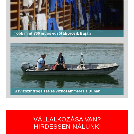
Több mint 700 judós edzőtáborozik Baján
Kisvízszintrögzítés és vízhozammérés a Dunán
VÁLLALKOZÁSA VAN?
HIRDESSEN NÁLUNK!