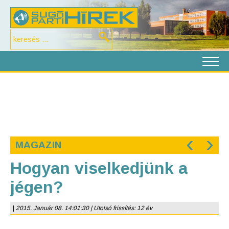
‹
›
MAGAZIN
Hogyan viselkedjünk a
jégen?
|
2015. Január 08. 14:01:30 | Utolsó frissítés: 12 év