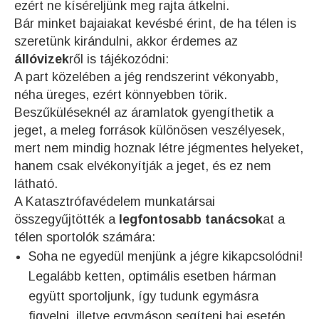
ezért ne kíséreljünk meg rajta átkelni.
Bár minket bajaiakat kevésbé érint, de ha télen is
szeretünk kirándulni, akkor érdemes az
állóvizek
ről is tájékozódni:
A part közelében a jég rendszerint vékonyabb,
néha üreges, ezért könnyebben törik.
Beszűküléseknél az áramlatok gyengíthetik a
jeget, a meleg források különösen veszélyesek,
mert nem mindig hoznak létre jégmentes helyeket,
hanem csak elvékonyítják a jeget, és ez nem
látható.
A Katasztrófavédelem munkatársai
összegyűjtötték a
legfontosabb tanácsok
at a
télen sportolók számára:
Soha ne egyedül menjünk a jégre kikapcsolódni!
Legalább ketten, optimális esetben hárman
együtt sportoljunk, így tudunk egymásra
figyelni, illetve egymáson segíteni baj esetén.