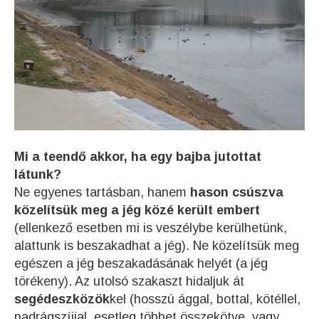
Mi a teendő akkor, ha egy bajba jutottat
látunk?
Ne egyenes tartásban, hanem
hason csúszva
közelítsük meg a jég közé került embert
(ellenkező esetben mi is veszélybe kerülhetünk,
alattunk is beszakadhat a jég). Ne közelítsük meg
egészen a jég beszakadásának helyét (a jég
törékeny). Az utolsó szakaszt hidaljuk át
segédeszközök
kel (hosszú ággal, bottal, kötéllel,
nadrágszíjjal, esetleg többet összekötve, vagy