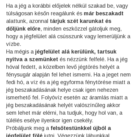
Ha a jég a korábbi előjelek nélkül szakad be, vagy
túlságosan későn reagálunk és
már beszakadt
alattunk, azonnal
tárjuk szét karunkat és
dőljünk előre
, minden eszközzel gátoljuk meg,
hogy a jégfelület alá csússzunk vagy lemerüljünk a
vízbe.
Ha mégis a
jégfelület alá kerülünk, tartsuk
nyitva a szemünket
és nézzünk felfelé. Ha a jég
hóval fedett, a közelben levő jégtörés helyét a
fénysugár alapján fel lehet ismerni. Ha a jeget nem
fedi hó, a víz és a jég egyforma fénytörése miatt a
jég beszakadásának helye csak igen nehezen
ismerhető fel. Folyóvíz esetén az áramlás miatt a
jég beszakadásának helyét valószínűleg akkor
sem lehet már elérni, ha tudjuk, hogy hol van, a
túlélés esélye ilyenkor igen csekély.
Próbáljunk meg a
felsőtestünkkel újból a
jégfelület fölé
jutni. Végezzünk lábunkkal