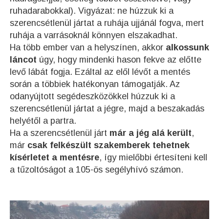
ruhadarabokkal). Vigyázat: ne húzzuk ki a
szerencsétlenül jártat a ruhája ujjánál fogva, mert
ruhája a varrásoknál könnyen elszakadhat.
Ha több ember van a helyszínen, akkor
alkossunk
láncot
úgy, hogy mindenki hason fekve az előtte
levő lábát fogja. Ezáltal az elől lévőt a mentés
során a többiek hatékonyan támogatják. Az
odanyújtott segédeszközökkel húzzuk ki a
szerencsétlenül jártat a jégre, majd a beszakadás
helyétől a partra.
Ha a szerencsétlenül járt
már a jég alá került
,
már
csak felkészült szakemberek tehetnek
kísérletet a mentésre
, így mielőbbi értesíteni kell
a tűzoltóságot a 105-ös segélyhívó számon.