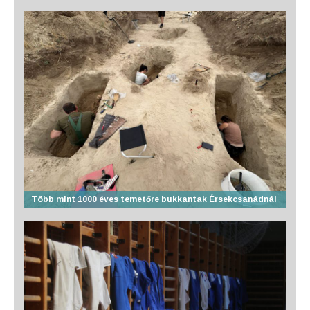
Több mint 1000 éves temetőre bukkantak Érsekcsanádnál