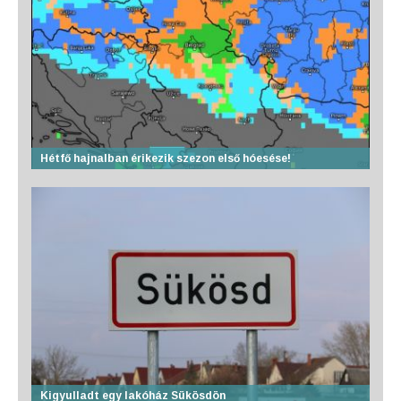
Hétfő hajnalban érikezik szezon első hóesése!
Kigyulladt egy lakóház Sükösdön