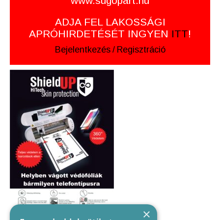
www.sugopart.hu
ADJA FEL LAKOSSÁGI
APRÓHIRDETÉSÉT INGYEN
ITT
!
Bejelentkezés
/
Regisztráció
×