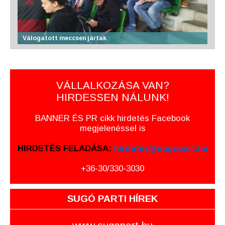
Válogatott meccsen jártak
VÁLLALKOZÁSA VAN?
HIRDESSEN NÁLUNK!
BANNER ÉS PR cikk hirdetés Facebook
megjelenéssel is
HIRDETÉS FELADÁSA:
hirdetes@sugopart.hu
+36-30/330-3030
SUGÓ PARTI HÍREK