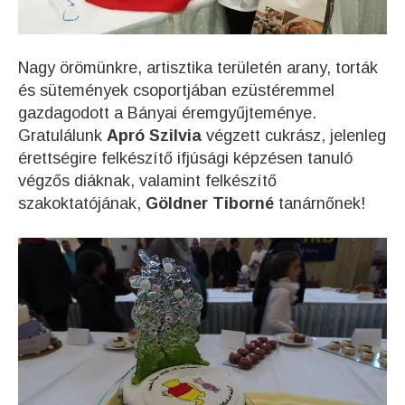
Nagy örömünkre, artisztika területén arany, torták
és sütemények csoportjában ezüstéremmel
gazdagodott a Bányai éremgyűjteménye.
Gratulálunk
Apró Szilvia
végzett cukrász, jelenleg
érettségire felkészítő ifjúsági képzésen tanuló
végzős diáknak, valamint felkészítő
szakoktatójának,
Göldner Tiborné
tanárnőnek!