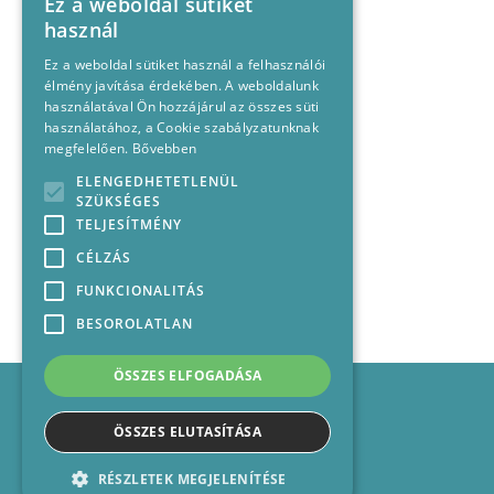
Ez a weboldal sütiket
használ
Ez a weboldal sütiket használ a felhasználói
élmény javítása érdekében. A weboldalunk
használatával Ön hozzájárul az összes süti
használatához, a Cookie szabályzatunknak
megfelelően.
Bővebben
ELENGEDHETETLENÜL
SZÜKSÉGES
TELJESÍTMÉNY
CÉLZÁS
FUNKCIONALITÁS
BESOROLATLAN
ÖSSZES ELFOGADÁSA
Impresszum
Médiajánlat
ÖSSZES ELUTASÍTÁSA
Felhasználási feltételek
Panaszkezelési nyilatkozat
RÉSZLETEK MEGJELENÍTÉSE
Kapcsolat