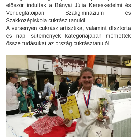
először in
dultak a Bányai Júlia Kereskedelmi és
Vendéglátóipari Szakgimnázium és
Szakközépiskola cukrász tanulói.
A versenyen cukrász artisztika, valamint dísztorta
és napi sütemények kategóriájában mérhették
össze tudásukat az ország cukrásztanulói.