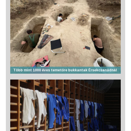
Több mint 1000 éves temetőre bukkantak Érsekcsanádnál