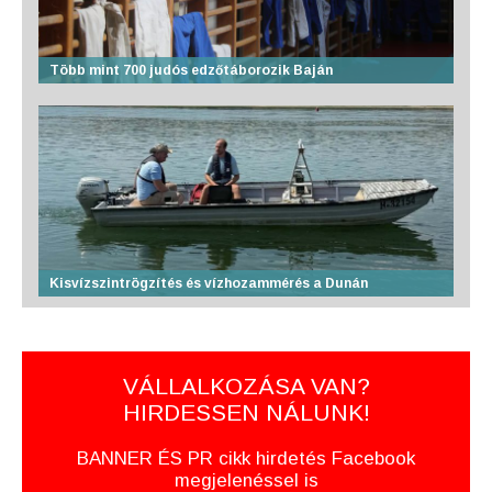
Több mint 700 judós edzőtáborozik Baján
Kisvízszintrögzítés és vízhozammérés a Dunán
VÁLLALKOZÁSA VAN?
HIRDESSEN NÁLUNK!
BANNER ÉS PR cikk hirdetés Facebook
megjelenéssel is