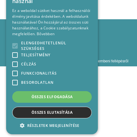
használ
Ez a weboldal sütiket használ a felhasználói
élmény javítása érdekében. A weboldalunk
használatával Ön hozzájárul az összes süti
Impresszum
használatához, a Cookie szabályzatunknak
Médiajánlat
megfelelően.
Bővebben
Felhasználási feltételek
ELENGEDHETETLENÜL
Panaszkezelési nyilatkozat
SZÜKSÉGES
Kapcsolat
TELJESÍTMÉNY
Szabályzat a jogellenes olvasói hozzászólásokkal szembeni fellépésről
CÉLZÁS
FUNKCIONALITÁS
BESOROLATLAN
ÖSSZES ELFOGADÁSA
ÖSSZES ELUTASÍTÁSA
RÉSZLETEK MEGJELENÍTÉSE