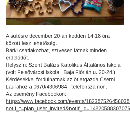
A sütésre december 20-án kedden 14-18 òra
között lesz lehetőség.
Bárki csatlakozhat, szívesen látnak minden
érdelődőt.
Helyszín: Szent Balázs Katolikus Általános Iskola
(volt Felsővárosi Iskola, Baja Flórián u. 20-24.)
Kérdésekkel fordulhatnak az ötletgazda Cserni
Lauràhoz a 0670/4306984 telefonszámon.
Az esemény Facebookon:
https://www.facebook.com/events/182387526456038
notif_t=plan_user_invited&notif_id=1482058830707