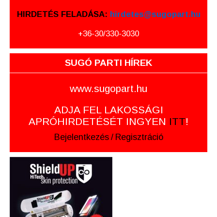
HIRDETÉS FELADÁSA:
hirdetes@sugopart.hu
+36-30/330-3030
SUGÓ PARTI HÍREK
www.sugopart.hu
ADJA FEL LAKOSSÁGI
APRÓHIRDETÉSÉT INGYEN
ITT
!
Bejelentkezés
/
Regisztráció