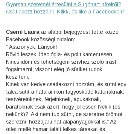
Gyorsan szeretnél értesülni a Sugópart híreiről?
Csatlakozz hozzánk! Klikk, és like a Facebookon!
Cserni Laura
az alábbi bejegyzést tette közzé
Facebook közösségi oldalon:
” Asszonyok, Lányok!
Rövid leszek, ideológia- és politikamentesen.
Nincs időm és tehetségem szívhez szóló írást
fogalmazni, viszont elég jó sütiket tudok
készíteni.
Kinek van kedve csatlakozni hozzám, és sütni egy
tálca sütit a határainkon fagyoskodó katonáknak:
testvéreinknek, férjeinknek, apukáknak,
barátoknak csak azért, hogy jól essen Nekik (és
nekünk)? Aki nem tud sütni, de szeretne örömöt
szerezni, hozzájárulhat alapanyagokkal is.” Az
ötlet mellé hamar talált lelkes társakat és