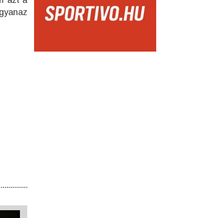
m azt a
ugyanaz