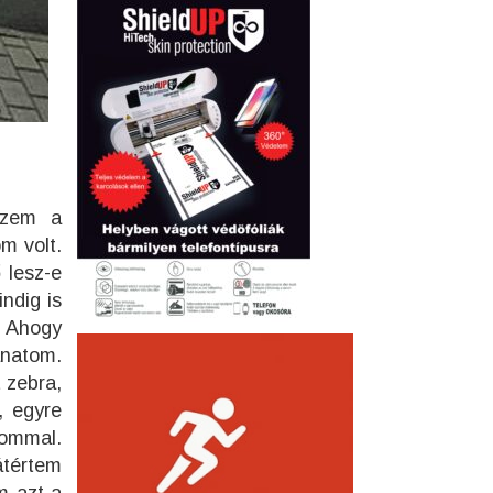
kszem a
m volt.
 lesz-e
ndig is
. Ahogy
anatom.
t zebra,
, egyre
lommal.
 átértem