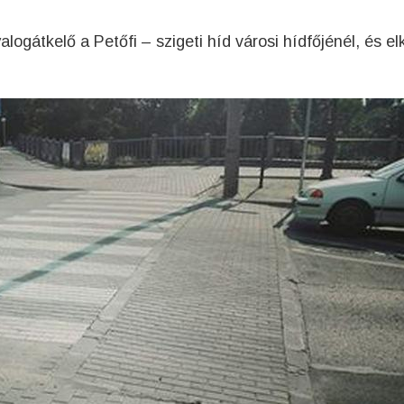
alogátkelő a Petőfi – szigeti híd városi hídfőjénél, és el