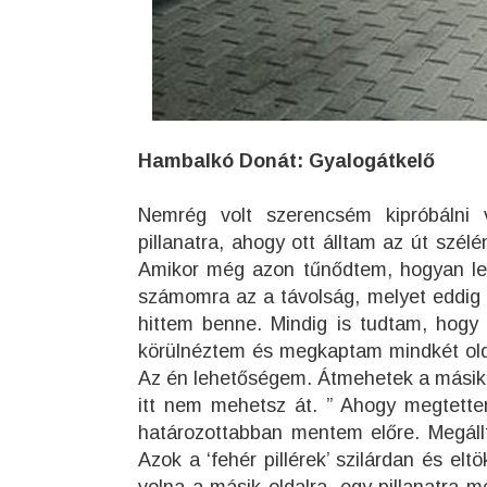
Hambalkó Donát: Gyalogátkelő
Nemrég volt szerencsém kipróbálni 
pillanatra, ahogy ott álltam az út szé
Amikor még azon tűnődtem, hogyan lehe
számomra az a távolság, melyet eddig c
hittem benne. Mindig is tudtam, hogy 
körülnéztem és megkaptam mindkét olda
Az én lehetőségem. Átmehetek a másik old
itt nem mehetsz át. ” Ahogy megtette
határozottabban mentem előre. Megáll
Azok a ‘fehér pillérek’ szilárdan és elt