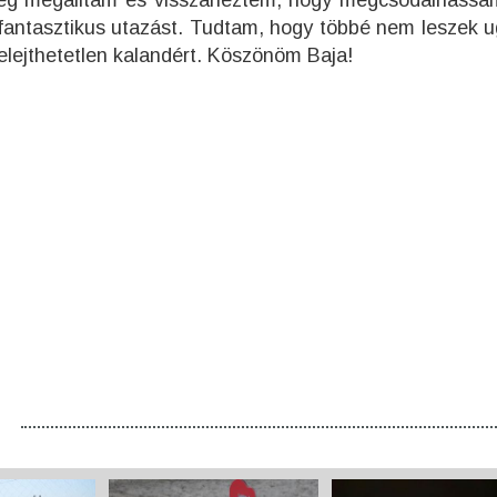
a még megálltam és visszanéztem, hogy megcsodálhassa
 fantasztikus utazást. Tudtam, hogy többé nem leszek 
elejthetetlen kalandért. Köszönöm Baja!