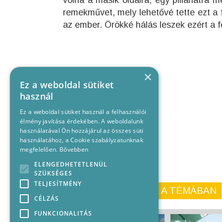
volna a másik oldalra, egy pillanatr
remekművet, mely lehetővé tette ezt a
az ember. Örökké hálás leszek ezért a f
×
Ez a weboldal sütiket
használ
Ez a weboldal sütiket használ a felhasználói
élmény javítása érdekében. A weboldalunk
használatával Ön hozzájárul az összes süti
használatához, a Cookie szabályzatunknak
megfelelően.
Bővebben
ELENGEDHETETLENÜL
SZÜKSÉGES
TELJESÍTMÉNY
KORÁBBI CIKKEINK A TÉMÁBAN
CÉLZÁS
FUNKCIONALITÁS