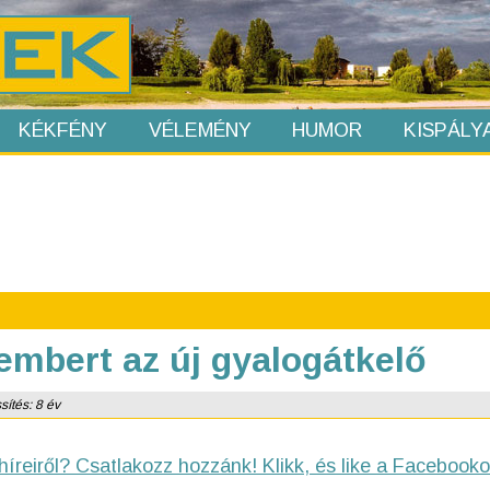
KÉKFÉNY
VÉLEMÉNY
HUMOR
KISPÁLY
embert az új gyalogátkelő
sítés: 8 év
híreiről? Csatlakozz hozzánk! Klikk, és like a Facebooko