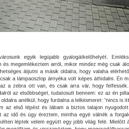
városunk egyik legújabb gyalogátkelőhelyét. Emlé
lén és megemlékeztem arról, mikor mindez még csak álo
tséges átjutni a másik oldalra, hogy valaha elérhető
sak a lámpaoszlop árnyéka volt képes áthidalni. Én mi
az a zebra ott van, és csak arra vár, hogy felfessék
lról az elsőbbséget, tudatosult bennem: ez az én pill
alra anélkül, hogy furdalna a lelkiismeret: “nincs is it
m az első lépést és lábam a biztos talajon nyugodott
t az idő és úgy éreztem, mintha egyé válnék a forga
ökélten léptek velem együtt egy jobb világ felé. Mielőtt