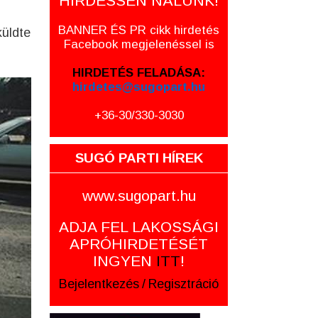
HIRDESSEN NÁLUNK!
BANNER ÉS PR cikk hirdetés
küldte
Facebook megjelenéssel is
HIRDETÉS FELADÁSA:
hirdetes@sugopart.hu
+36-30/330-3030
SUGÓ PARTI HÍREK
www.sugopart.hu
ADJA FEL LAKOSSÁGI
APRÓHIRDETÉSÉT
INGYEN
ITT
!
Bejelentkezés
/
Regisztráció