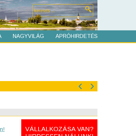
A
NAGYVILÁG
APRÓHIRDETÉS
‹
›
VÁLLALKOZÁSA VAN?
n!