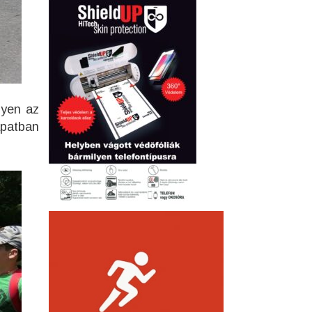
lyen az
apatban