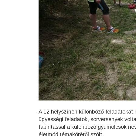
A 12 helyszínen különböző feladatokat k
ügyességi feladatok, sorversenyek volta
tapintással a különböző gyümölcsök nev
életmód témaköréről szólt.