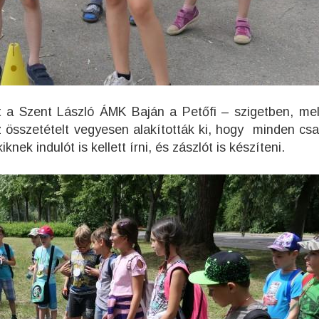
át a Szent László ÁMK Baján a Petőfi – szigetben, me
Az összetételt vegyesen alakították ki, hogy minden cs
nek indulót is kellett írni, és zászlót is készíteni.