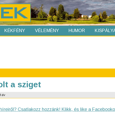
KÉKFÉNY
VÉLEMÉNY
HUMOR
KISPÁLY
lt a sziget
8 év
híreiről? Csatlakozz hozzánk! Klikk, és like a Facebooko