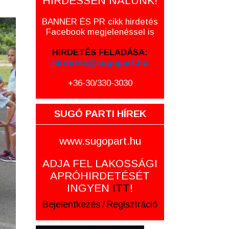
HIRDESSEN NÁLUNK!
BANNER ÉS PR cikk hirdetés
Facebook megjelenéssel is
HIRDETÉS FELADÁSA:
hirdetes@sugopart.hu
+36-30/330-3030
SUGÓ PARTI HÍREK
www.sugopart.hu
ADJA FEL LAKOSSÁGI
APRÓHIRDETÉSÉT
INGYEN
ITT
!
Bejelentkezés
/
Regisztráció