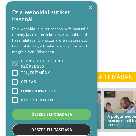
×
Ez a weboldal sütiket
használ
Ez a weboldal sütiket használ a felhasználói
élmény javítása érdekében. A weboldalunk
használatával Ön hozzájárul az összes süti
használatához, a Cookie szabályzatunknak
megfelelően.
Bővebben
ELENGEDHETETLENÜL
SZÜKSÉGES
TELJESÍTMÉNY
KORÁBBI CIKKEINK A TÉMÁBAN
CÉLZÁS
FUNKCIONALITÁS
BESOROLATLAN
Brüsszel szigorúbb
szabályozást javasol a
ÖSSZES ELFOGADÁSA
műanyaghulladék
A polgármester
mennyiségének
nem neki kell 
visszaszorítása érdekében
kérnie
ÖSSZES ELUTASÍTÁSA