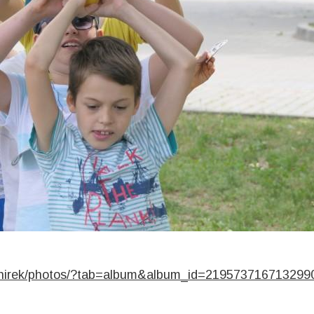
tihirek/photos/?tab=album&album_id=219573716713299