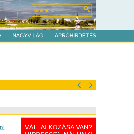
A
NAGYVILÁG
APRÓHIRDETÉS
‹
›
VÁLLALKOZÁSA VAN?
n!