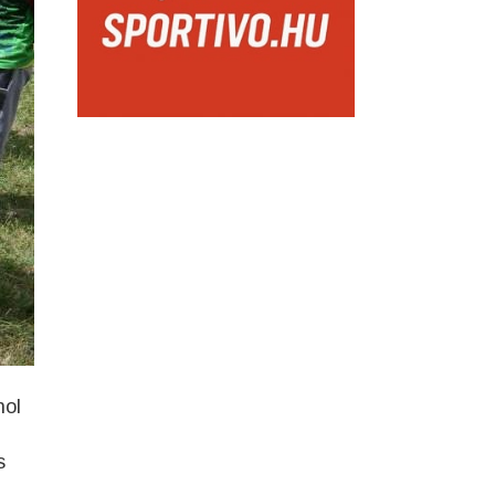
hol
s