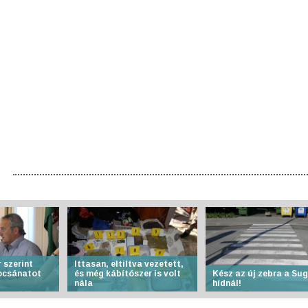
 szerint
Ittasan, eltiltva vezetett,
bocsánatot
és még kábítószer is volt
Kész az új zebra a Su
nála
hídnál!