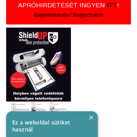
APRÓHIRDETÉSÉT INGYEN
ITT
!
Bejelentkezés
/
Regisztráció
×
Ez a weboldal sütiket
használ