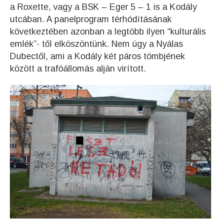
a Roxette, vagy a BSK – Eger 5 – 1 is a Kodály
utcában. A panelprogram térhódításának
következtében azonban a legtöbb ilyen “kulturális
emlék”- től elköszöntünk. Nem úgy a Nyálas
Dubectől, ami a Kodály két páros tömbjének
között a trafóállomás alján virított.