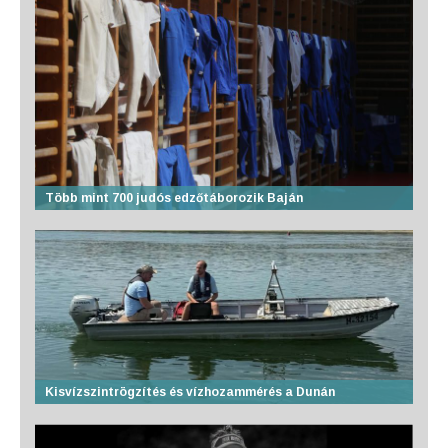
Több mint 700 judós edzőtáborozik Baján
Kisvízszintrögzítés és vízhozammérés a Dunán