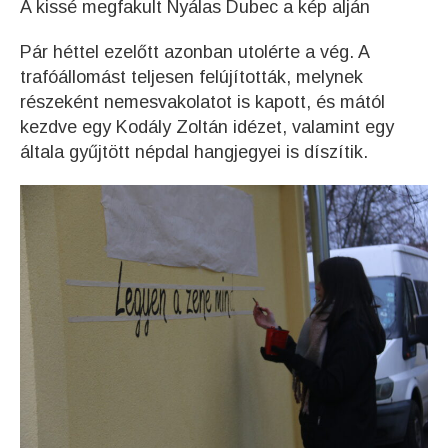
A kissé megfakult Nyálas Dubec a kép alján
Pár héttel ezelőtt azonban utolérte a vég. A
trafóállomást teljesen felújították, melynek
részeként nemesvakolatot is kapott, és mától
kezdve egy Kodály Zoltán idézet, valamint egy
általa gyűjtött népdal hangjegyei is díszítik.