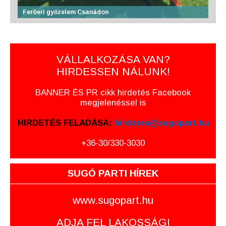
Feröeri győzelem Csanádon
VÁLLALKOZÁSA VAN?
HIRDESSEN NÁLUNK!
BANNER ÉS PR cikk hirdetés Facebook
megjelenéssel is
HIRDETÉS FELADÁSA:
hirdetes@sugopart.hu
+36-30/330-3030
SUGÓ PARTI HÍREK
www.sugopart.hu
ADJA FEL LAKOSSÁGI