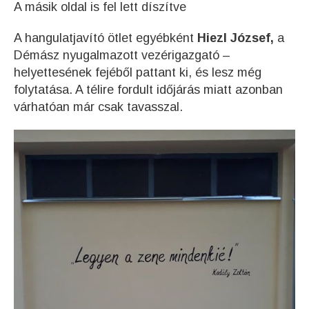
A másik oldal is fel lett díszítve
A hangulatjavító ötlet egyébként
Hiezl József,
a
Démász nyugalmazott vezérigazgató –
helyettesének fejéből pattant ki, és lesz még
folytatása. A télire fordult időjárás miatt azonban
várhatóan már csak tavasszal.