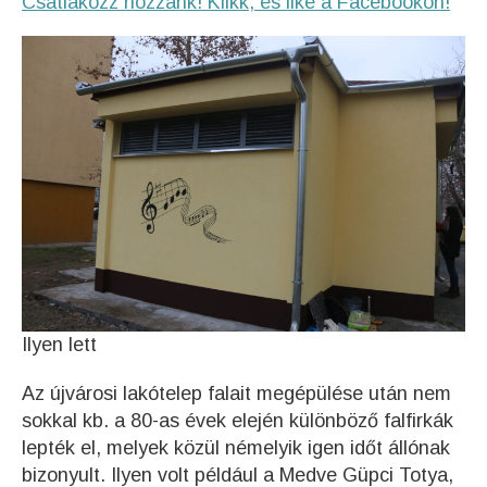
Csatlakozz hozzánk! Klikk, és like a Facebookon!
Ilyen lett
Az újvárosi lakótelep falait megépülése után nem
sokkal kb. a 80-as évek elején különböző falfirkák
lepték el, melyek közül némelyik igen időt állónak
bizonyult. Ilyen volt például a Medve Güpci Totya,