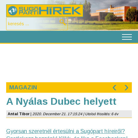
‹
›
MAGAZIN
A Nyálas Dubec helyett
Antal Tibor
|
2020. December 21. 17:15:24 | Utolsó frissítés: 6 év
Gyorsan szeretnél értesülni a Sugópart híreiről?