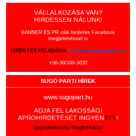
VÁLLALKOZÁSA VAN?
HIRDESSEN NÁLUNK!
BANNER ÉS PR cikk hirdetés Facebook
megjelenéssel is
HIRDETÉS FELADÁSA:
hirdetes@sugopart.hu
+36-30/330-3030
SUGÓ PARTI HÍREK
www.sugopart.hu
ADJA FEL LAKOSSÁGI
APRÓHIRDETÉSÉT INGYEN
ITT
!
Bejelentkezés
/
Regisztráció