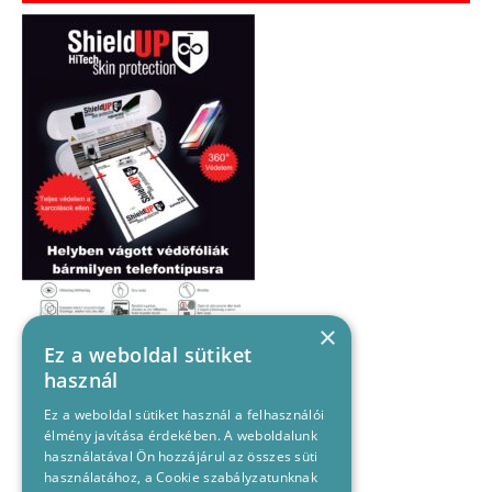
×
Ez a weboldal sütiket
használ
Ez a weboldal sütiket használ a felhasználói
élmény javítása érdekében. A weboldalunk
használatával Ön hozzájárul az összes süti
használatához, a Cookie szabályzatunknak