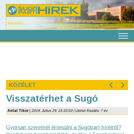
‹
›
KÖZÉLET
Visszatérhet a Sugó
Antal Tibor
|
2019. Július 29. 15:33:53 | Utolsó frissítés: 7 év
Gyorsan szeretnél értesülni a Sugópart híreiről?