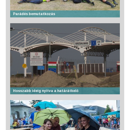
Parádés bemutatkozás
Hosszabb ideig nyitva a határátkelő