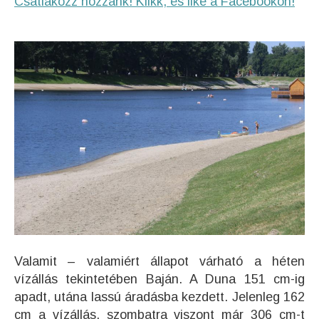
Csatlakozz hozzánk! Klikk, és like a Facebookon!
Valamit – valamiért állapot várható a héten
vízállás tekintetében Baján. A Duna 151 cm-ig
apadt, utána lassú áradásba kezdett. Jelenleg 162
cm a vízállás, szombatra viszont már 306 cm-t