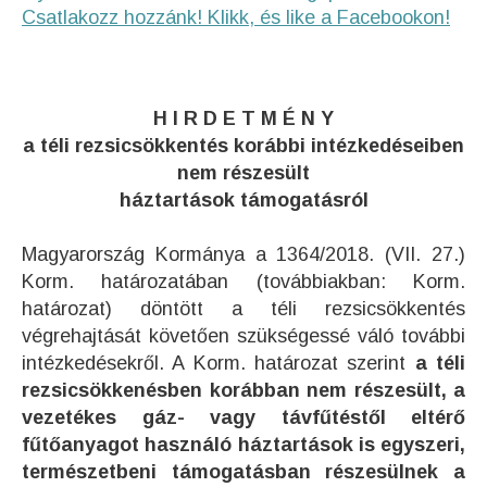
Csatlakozz hozzánk! Klikk, és like a Facebookon!
H I R D E T M É N Y
a téli rezsicsökkentés korábbi intézkedéseiben
nem részesült
háztartások támogatásról
Magyarország Kormánya a 1364/2018. (VII. 27.)
Korm. határozatában (továbbiakban: Korm.
határozat) döntött a téli rezsicsökkentés
végrehajtását követően szükségessé váló további
intézkedésekről. A Korm. határozat szerint
a téli
rezsicsökkenésben korábban nem részesült, a
vezetékes gáz- vagy távfűtéstől eltérő
fűtőanyagot használó háztartások is egyszeri,
természetbeni támogatásban részesülnek a