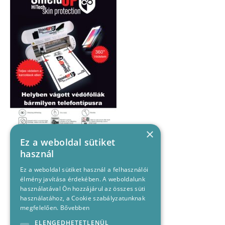
×
Ez a weboldal sütiket
használ
Ez a weboldal sütiket használ a felhasználói
élmény javítása érdekében. A weboldalunk
használatával Ön hozzájárul az összes süti
használatához, a Cookie szabályzatunknak
megfelelően.
Bővebben
ELENGEDHETETLENÜL