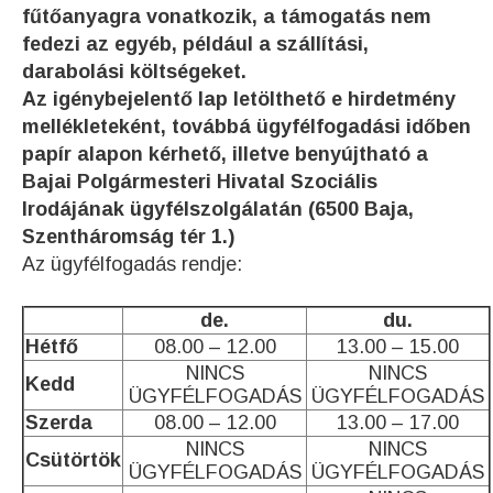
fűtőanyagra vonatkozik, a támogatás nem
fedezi az egyéb, például a szállítási,
darabolási költségeket.
Az igénybejelentő lap letölthető e hirdetmény
mellékleteként, továbbá ügyfélfogadási időben
papír alapon kérhető, illetve benyújtható a
Bajai Polgármesteri Hivatal Szociális
Irodájának ügyfélszolgálatán (6500 Baja,
Szentháromság tér 1.)
Az ügyfélfogadás rendje:
de.
du.
Hétfő
08.00 – 12.00
13.00 – 15.00
NINCS
NINCS
Kedd
ÜGYFÉLFOGADÁS
ÜGYFÉLFOGADÁS
Szerda
08.00 – 12.00
13.00 – 17.00
NINCS
NINCS
Csütörtök
ÜGYFÉLFOGADÁS
ÜGYFÉLFOGADÁS