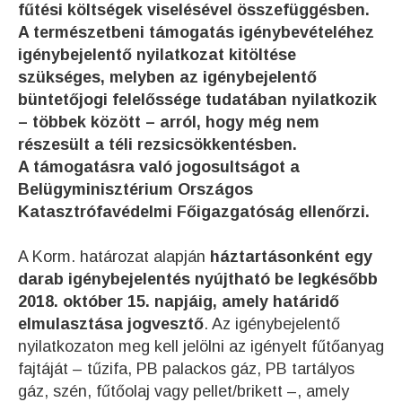
fűtési költségek viselésével összefüggésben.
A természetbeni támogatás igénybevételéhez
igénybejelentő nyilatkozat kitöltése
szükséges, melyben az igénybejelentő
büntetőjogi felelőssége tudatában nyilatkozik
– többek között – arról, hogy még nem
részesült a téli rezsicsökkentésben.
A támogatásra való jogosultságot a
Belügyminisztérium Országos
Katasztrófavédelmi Főigazgatóság ellenőrzi.
A Korm. határozat alapján
háztartásonként egy
darab igénybejelentés nyújtható be legkésőbb
2018. október 15. napjáig, amely határidő
elmulasztása jogvesztő
. Az igénybejelentő
nyilatkozaton meg kell jelölni az igényelt fűtőanyag
fajtáját – tűzifa, PB palackos gáz, PB tartályos
gáz, szén, fűtőolaj vagy pellet/brikett –, amely