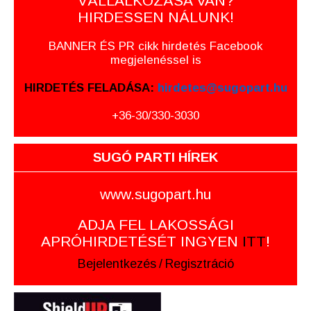
VÁLLALKOZÁSA VAN?
HIRDESSEN NÁLUNK!
BANNER ÉS PR cikk hirdetés Facebook
megjelenéssel is
HIRDETÉS FELADÁSA:
hirdetes@sugopart.hu
+36-30/330-3030
SUGÓ PARTI HÍREK
www.sugopart.hu
ADJA FEL LAKOSSÁGI
APRÓHIRDETÉSÉT INGYEN
ITT
!
Bejelentkezés
/
Regisztráció