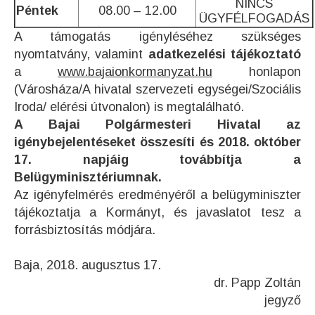
NINCS
Péntek
08.00 – 12.00
ÜGYFÉLFOGADÁS
A támogatás igényléséhez szükséges
nyomtatvány, valamint
adatkezelési tájékoztató
a
www.bajaionkormanyzat.hu
honlapon
(Városháza/A hivatal szervezeti egységei/Szociális
Iroda/ elérési útvonalon) is megtalálható.
A Bajai Polgármesteri Hivatal az
igénybejelentéseket összesíti és 2018. október
17. napjáig továbbítja a
Belügyminisztériumnak.
Az igényfelmérés eredményéről a belügyminiszter
tájékoztatja a Kormányt, és javaslatot tesz a
forrásbiztosítás módjára.
Baja, 2018. augusztus 17.
dr. Papp Zoltán
jegyző