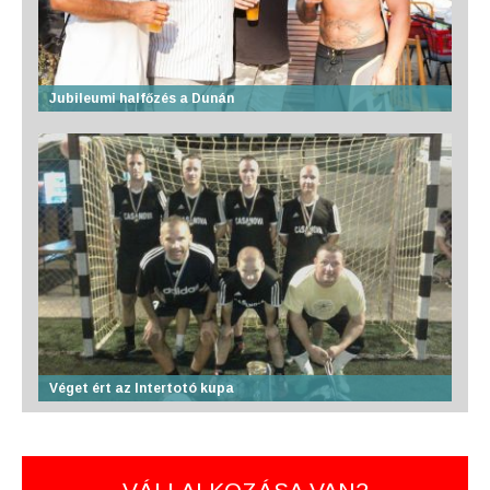
Jubileumi halfőzés a Dunán
Véget ért az Intertotó kupa