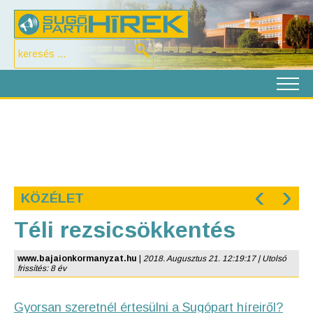
‹
›
KÖZÉLET
Téli rezsicsökkentés
www.bajaionkormanyzat.hu
|
2018. Augusztus 21. 12:19:17 | Utolsó
frissítés: 8 év
Gyorsan szeretnél értesülni a Sugópart híreiről?