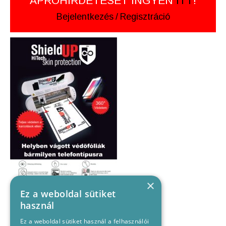
APRÓHIRDETÉSÉT INGYEN
ITT
!
Bejelentkezés
/
Regisztráció
×
Ez a weboldal sütiket
használ
Ez a weboldal sütiket használ a felhasználói