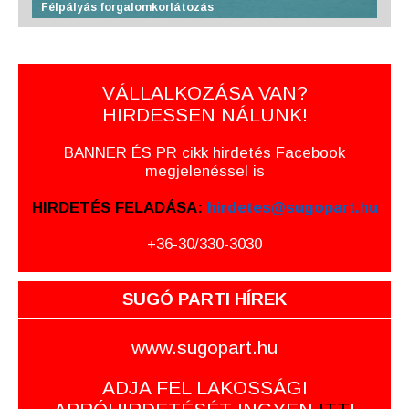
Félpályás forgalomkorlátozás
VÁLLALKOZÁSA VAN?
HIRDESSEN NÁLUNK!
BANNER ÉS PR cikk hirdetés Facebook
megjelenéssel is
HIRDETÉS FELADÁSA:
hirdetes@sugopart.hu
+36-30/330-3030
SUGÓ PARTI HÍREK
www.sugopart.hu
ADJA FEL LAKOSSÁGI