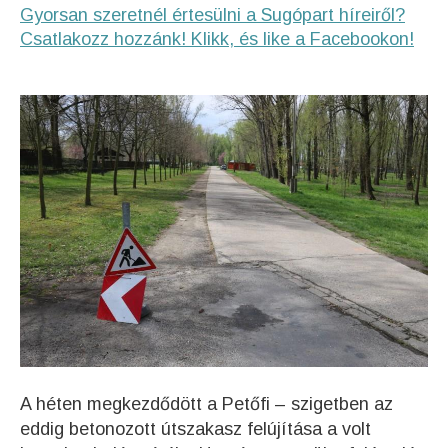
Gyorsan szeretnél értesülni a Sugópart híreiről?
Csatlakozz hozzánk! Klikk, és like a Facebookon!
A héten megkezdődött a Petőfi – szigetben az
eddig betonozott útszakasz felújítása a volt