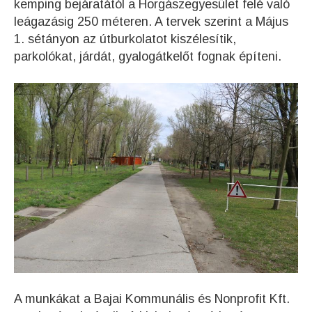
kemping bejáratától a Horgászegyesület felé való
leágazásig 250 méteren. A tervek szerint a Május
1. sétányon az útburkolatot kiszélesítik,
parkolókat, járdát, gyalogátkelőt fognak építeni.
A munkákat a Bajai Kommunális és Nonprofit Kft.