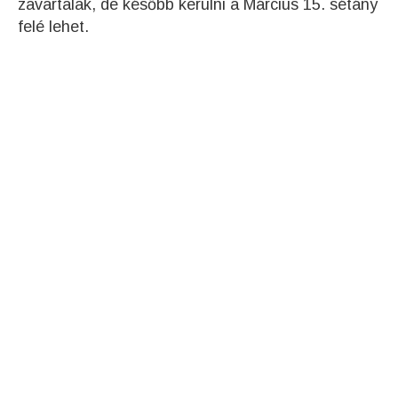
zavartalak, de később kerülni a Március 15. sétány
felé lehet.