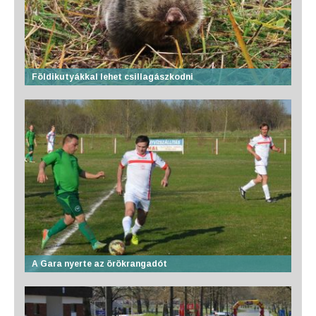
Földikutyákkal lehet csillagászkodni
A Gara nyerte az örökrangadót