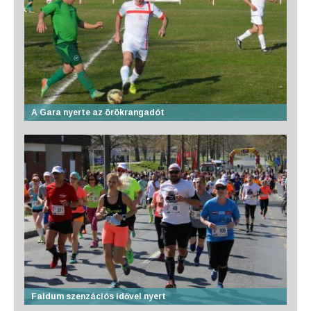
A Gara nyerte az örökrangadót
Faldum szenzációs idővel nyert