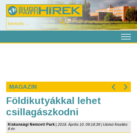
‹
›
MAGAZIN
Földikutyákkal lehet
csillagászkodni
Kiskunsági Nemzeti Park
|
2018. Április 10. 09:18:39 | Utolsó frissítés:
8 év