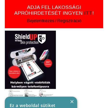
ADJA FEL LAKOSSÁGI
APRÓHIRDETÉSÉT INGYEN
ITT
!
Bejelentkezés
/
Regisztráció
×
Ez a weboldal sütiket