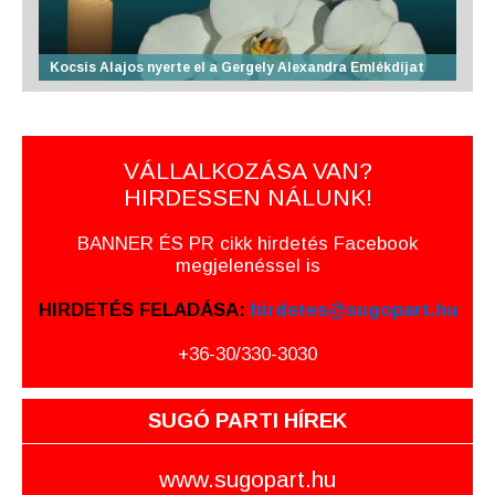
Kocsis Alajos nyerte el a Gergely Alexandra Emlékdíjat
VÁLLALKOZÁSA VAN?
HIRDESSEN NÁLUNK!
BANNER ÉS PR cikk hirdetés Facebook
megjelenéssel is
HIRDETÉS FELADÁSA:
hirdetes@sugopart.hu
+36-30/330-3030
SUGÓ PARTI HÍREK
www.sugopart.hu