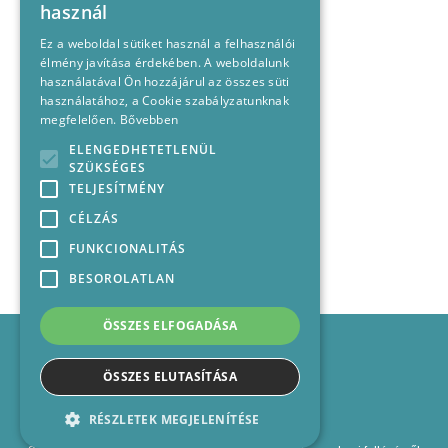
használ
Ez a weboldal sütiket használ a felhasználói
élmény javítása érdekében. A weboldalunk
használatával Ön hozzájárul az összes süti
használatához, a Cookie szabályzatunknak
megfelelően.
Bővebben
ELENGEDHETETLENÜL
SZÜKSÉGES
TELJESÍTMÉNY
CÉLZÁS
FUNKCIONALITÁS
BESOROLATLAN
ÖSSZES ELFOGADÁSA
Impresszum
Médiajánlat
ÖSSZES ELUTASÍTÁSA
Felhasználási feltételek
Panaszkezelési nyilatkozat
RÉSZLETEK MEGJELENÍTÉSE
Kapcsolat