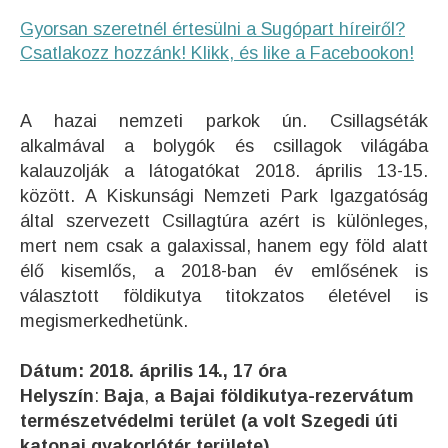
Gyorsan szeretnél értesülni a Sugópart híreiről?
Csatlakozz hozzánk! Klikk, és like a Facebookon!
A hazai nemzeti parkok ún. Csillagséták
alkalmával a bolygók és csillagok világába
kalauzolják a látogatókat 2018. április 13-15.
között. A Kiskunsági Nemzeti Park Igazgatóság
által szervezett Csillagtúra azért is különleges,
mert nem csak a galaxissal, hanem egy föld alatt
élő kisemlős, a 2018-ban év emlősének is
választott földikutya titokzatos életével is
megismerkedhetünk.
Dátum: 2018. április 14., 17 óra
Helyszín
:
Baja
,
a Bajai földikutya-rezervátum
természetvédelmi terület (a volt Szegedi úti
katonai gyakorlótér területe)