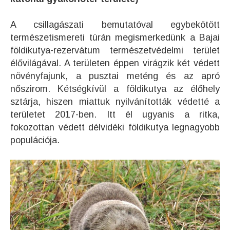
A csillagászati bemutatóval egybekötött
természetismereti túrán megismerkedünk a Bajai
földikutya-rezervátum természetvédelmi terület
élővilágával. A területen éppen virágzik két védett
növényfajunk, a pusztai meténg és az apró
nőszirom. Kétségkívül a földikutya az élőhely
sztárja, hiszen miattuk nyilvánították védetté a
területet 2017-ben. Itt él ugyanis a ritka,
fokozottan védett délvidéki földikutya legnagyobb
populációja.