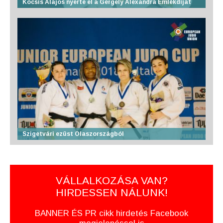
Kocsis Alajos nyerte el a Gergely Alexandra Emlékdíjat
Szigetvári ezüst Olaszországból
VÁLLALKOZÁSA VAN?
HIRDESSEN NÁLUNK!
BANNER ÉS PR cikk hirdetés Facebook