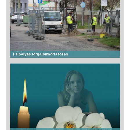
Félpályás forgalomkorlátozás