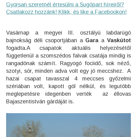
Gyorsan szeretnél értesülni a Sugópart híreiről?
Csatlakozz hozzánk! Klikk, és like a Facebookon!
Vasárnap a megyei III. osztályú labdarúgó
bajnokság déli csoportjában a
Gara
a
Vaskútot
fogadta.
A csapatok aktuális helyezésétől
függetlenül a szomszédos falvak csatája mindig is
rangadónak számít. Ragyogó fociidő, sok néző,
szotyi, sör, minden adva volt egy jó meccshez. A
hazai csapat tavasszal 4 meccses győzelmi
szériában volt, kapott gól nélkül, és legutóbb
meglepetésre idegenben verték az éllovas
Bajaszentistván gárdáját is.