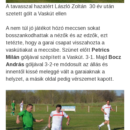
A tavasszal hazatért László Zoltán 30 év után
szetett gólt a Vaskút ellen
A nem túl jó játékot hózó meccsen sokat
bosszankodhattak a nézők és az edzők, ezt
tetézte, hogy a garai csapat visszahozta a
vaskútiakat a meccsbe. Szünet előtt
Petrics
Milán
góljával szépített a Vaskút. 3-1. Majd
Bocz
András
góljával 3-2-re módosult az állás és
innentől kissé meleggé vált a garaiaknak a
helyzet, a másik oldal pedig vérszemet kapott.