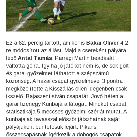
Ez a 82. percig tartott, amikor is
Bakai Olivér
4-2-
re módosított az állást. Majd a csereként pályára
lépő
Antal Tamás
, Parragi Martin beadását
váltotta gólra. Így ha jó játékot nem is, de sok gólt
és garai győzelmet láthatott a szépszámú
közönség. A hazai csapat győzelmével 3 pontra
megközelítette a Kisszállás ellen idegenben csak
ikszelő Bajaszentistván csapatát. Jövő héten a
garai tizenegy Kunbajára látogat. Mindkét csapat
statisztikája 5 meccses győzelmi szériát mutat. A
kunbajaiak tavasszal először játszhatnak saját
pályájukon, büntetésük lejárt. Pikáns
összecsapásnak ígérkezik a dobogós csapatok