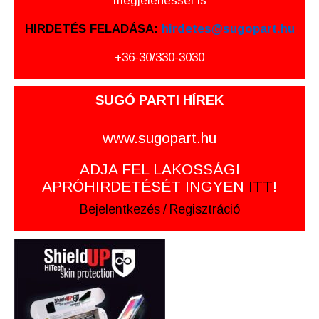
megjelenéssel is
HIRDETÉS FELADÁSA:
hirdetes@sugopart.hu
+36-30/330-3030
SUGÓ PARTI HÍREK
www.sugopart.hu
ADJA FEL LAKOSSÁGI
APRÓHIRDETÉSÉT INGYEN
ITT
!
Bejelentkezés
/
Regisztráció