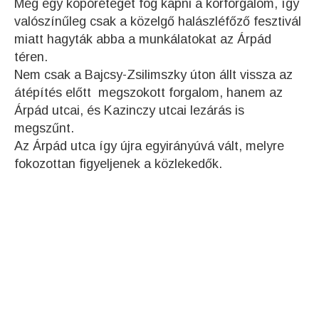
Még egy kopóréteget fog kapni a körforgalom, így
valószínűleg csak a közelgő halászléfőző fesztivál
miatt hagyták abba a munkálatokat az Árpád
téren.
Nem csak a Bajcsy-Zsilimszky úton állt vissza az
átépítés előtt megszokott forgalom, hanem az
Árpád utcai, és Kazinczy utcai lezárás is
megszűnt.
Az Árpád utca így újra egyirányúvá vált, melyre
fokozottan figyeljenek a közlekedők.