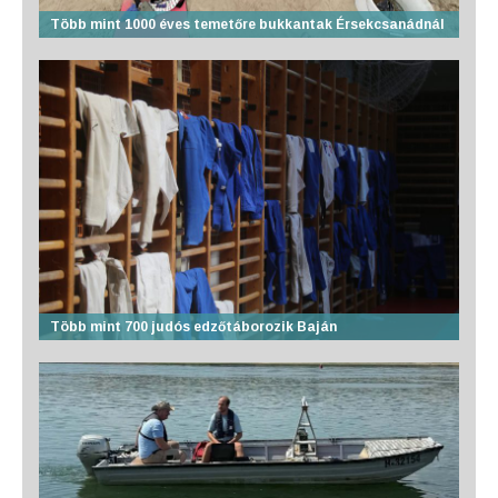
Több mint 1000 éves temetőre bukkantak Érsekcsanádnál
Több mint 700 judós edzőtáborozik Baján