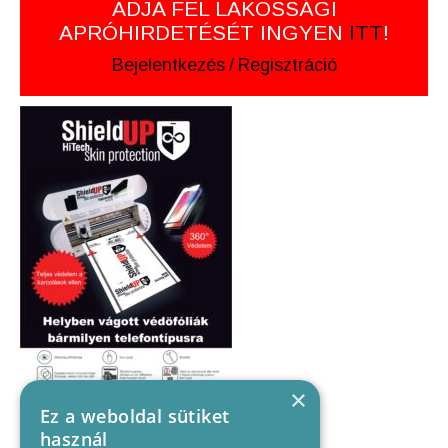
ADJA FEL LAKOSSÁGI
APRÓHIRDETÉSÉT INGYEN
ITT
!
Bejelentkezés
/
Regisztráció
×
Ez a weboldal sütiket
használ