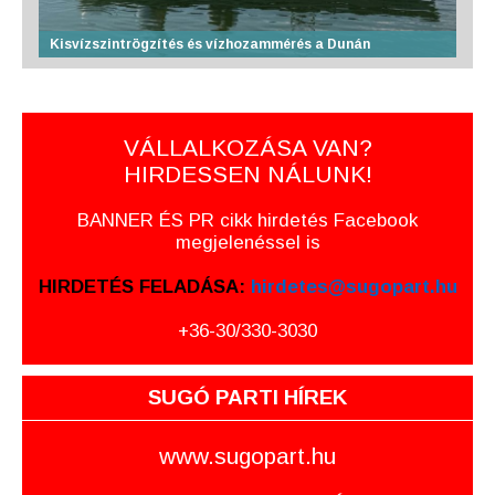
Kisvízszintrögzítés és vízhozammérés a Dunán
VÁLLALKOZÁSA VAN?
HIRDESSEN NÁLUNK!
BANNER ÉS PR cikk hirdetés Facebook
megjelenéssel is
HIRDETÉS FELADÁSA:
hirdetes@sugopart.hu
+36-30/330-3030
SUGÓ PARTI HÍREK
www.sugopart.hu