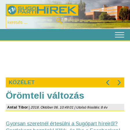
‹
›
KÖZÉLET
Örömteli változás
Antal Tibor
|
2018. Október 06. 10:49:01 | Utolsó frissítés: 8 év
Gyorsan szeretnél értesülni a Sugópart híreiről?