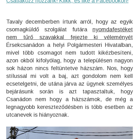
Csatlakozz hozzánk! Klikk, és like a Facebookon!
Tavaly decemberben írtunk arról, hogy az egyik
csomagküldő szolgálat futára
nyomdafestéket
nem tűrő szavakkal fejezte ki véleményét
Érsekcsanádon a helyi Polgármesteri Hivatalban,
mivel több csomagot nem tudott kikézbesíteni,
azon okból kifolyólag, hogy a településen nagyon
sok házon nincs feltüntetve házszám. Nos, hogy
stílussal mi volt a baj, azt gondolom nem kell
ecsetelgetni, de utána járva az ügynek személyes
bejárásunk során is azt tapasztaltuk, hogy
Csanádon nem hogy a házszámok, de még a
legnagyobb kereszteződésben is több esetben az
utcanevek is hiányoznak.