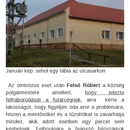
Januári kép: sehol egy tábla az utcasarkon
Az ominózus eset után
Felső Róbert
a község
polgármestere amellett,
hogy jelezte
felháborodását a futárcégnek,
arra kérte a
lakosságot, hogy figyeljen oda erre a problémára,
hiszen a mentősöket és a tűzoltókat is zavarhatja
mindez, akik adott esetben egy percet sem
késhetnek. Felhívására a hiányzó házszámok