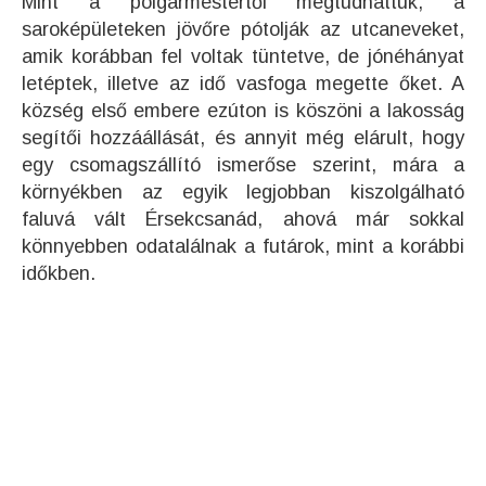
Mint a polgármestertől megtudhattuk, a
saroképületeken jövőre pótolják az utcaneveket,
amik korábban fel voltak tüntetve, de jónéhányat
letéptek, illetve az idő vasfoga megette őket. A
község első embere ezúton is köszöni a lakosság
segítői hozzáállását, és annyit még elárult, hogy
egy csomagszállító ismerőse szerint, mára a
környékben az egyik legjobban kiszolgálható
faluvá vált Érsekcsanád, ahová már sokkal
könnyebben odatalálnak a futárok, mint a korábbi
időkben.