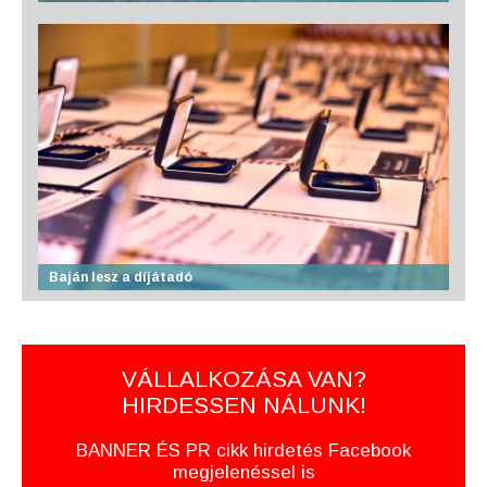
Baján lesz a díjátadó
VÁLLALKOZÁSA VAN?
HIRDESSEN NÁLUNK!
BANNER ÉS PR cikk hirdetés Facebook
megjelenéssel is