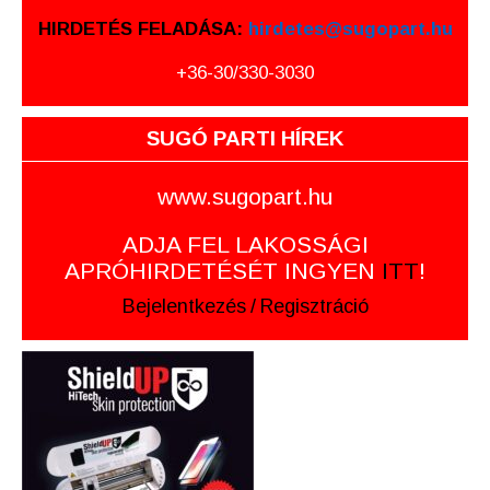
HIRDETÉS FELADÁSA:
hirdetes@sugopart.hu
+36-30/330-3030
SUGÓ PARTI HÍREK
www.sugopart.hu
ADJA FEL LAKOSSÁGI
APRÓHIRDETÉSÉT INGYEN
ITT
!
Bejelentkezés
/
Regisztráció