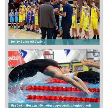
Délity Bence elköszönt
Úszó vk – Hosszú 400 méter vegyesen is a legjobb volt