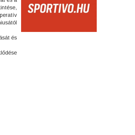
at és a
intése,
peratív
iusától
ását és
klődése