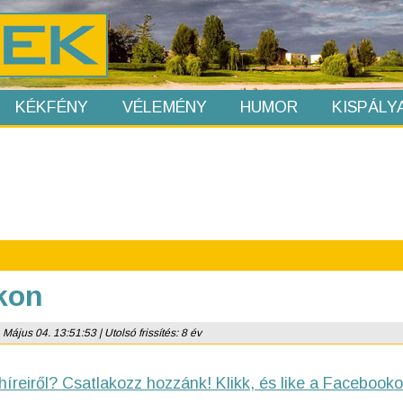
KÉKFÉNY
VÉLEMÉNY
HUMOR
KISPÁLY
kon
 Május 04. 13:51:53 | Utolsó frissítés: 8 év
híreiről? Csatlakozz hozzánk! Klikk, és like a Facebooko