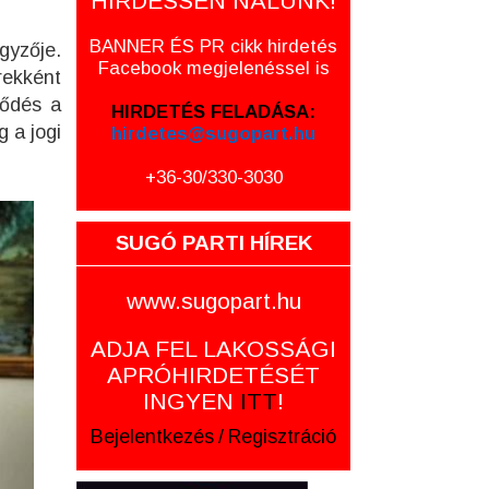
HIRDESSEN NÁLUNK!
BANNER ÉS PR cikk hirdetés
gyzője.
Facebook megjelenéssel is
rekként
lődés a
HIRDETÉS FELADÁSA:
 a jogi
hirdetes@sugopart.hu
+36-30/330-3030
SUGÓ PARTI HÍREK
www.sugopart.hu
ADJA FEL LAKOSSÁGI
APRÓHIRDETÉSÉT
INGYEN
ITT
!
Bejelentkezés
/
Regisztráció