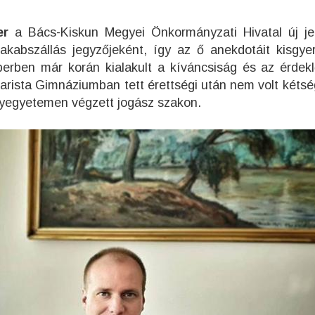
er
a Bács-Kiskun Megyei Önkormányzati Hivatal új je
akabszállás jegyzőjeként, így az ő anekdotáit kisgye
berben már korán kialakult a kíváncsiság és az érdek
iarista Gimnáziumban tett érettségi után nem volt kétség
yegyetemen végzett jogász szakon.