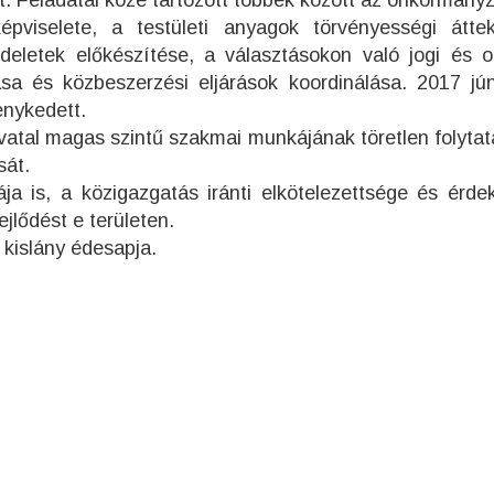
t. Feladatai közé tartozott többek között az önkormányz
épviselete, a testületi anyagok törvényességi áttek
eletek előkészítése, a választásokon való jogi és o
sa és közbeszerzési eljárások koordinálása. 2017 jún
nykedett.
ivatal magas szintű szakmai munkájának töretlen folytat
sát.
a is, a közigazgatás iránti elkötelezettsége és érde
ejlődést e területen.
 kislány édesapja.