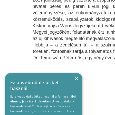
2017 júniusáig pedig vezette a csoporto
hivatal peres és peren kívüli jogi k
véleményezése, az önkormányzati rend
közreműködés, szabályzatok kidolgozá
Kiskunmajsa Város Jegyzőjeként tevéke
Megyei jegyzőként feladatának érzi a h
az új kihívások megfelelő megválaszolá
Hobbija – a zenélésen túl – a szakmáj
töretlen, fontosnak tartja a folyamatos f
Dr. Temesvári Péter nős, egy négy éves
×
Ez a weboldal sütiket
használ
Ez a weboldal sütiket használ a felhasználói
élmény javítása érdekében. A weboldalunk
használatával Ön hozzájárul az összes süti
használatához, a Cookie szabályzatunknak