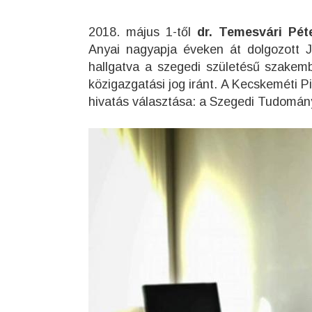
2018. május 1-től
dr. Temesvári Pét
Anyai nagyapja éveken át dolgozott J
hallgatva a szegedi születésű szakem
közigazgatási jog iránt. A Kecskeméti P
hivatás választása: a Szegedi Tudomán