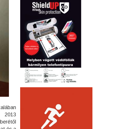
talában
l 2013
berétől