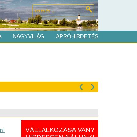
A
NAGYVILÁG
APRÓHIRDETÉS
‹
›
VÁLLALKOZÁSA VAN?
n!