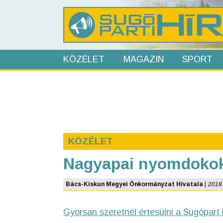
KÖZÉLET
MAGAZIN
SPORT
KÖZÉLET
Nagyapai nyomdoko
Bács-Kiskun Megyei Önkormányzat Hivatala
|
2018.
Gyorsan szeretnél értesülni a Sugópart 