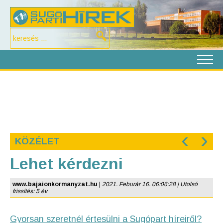
‹
›
KÖZÉLET
Lehet kérdezni
www.bajaionkormanyzat.hu
|
2021. Feburár 16. 06:06:28 | Utolsó
frissítés: 5 év
Gyorsan szeretnél értesülni a Sugópart híreiről?