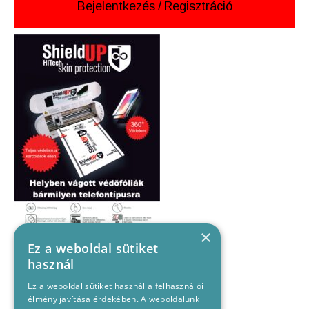
Bejelentkezés
/
Regisztráció
×
Ez a weboldal sütiket
használ
Ez a weboldal sütiket használ a felhasználói
élmény javítása érdekében. A weboldalunk