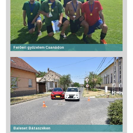
Feröeri győzelem Csanádon
Baleset Bátaszéken