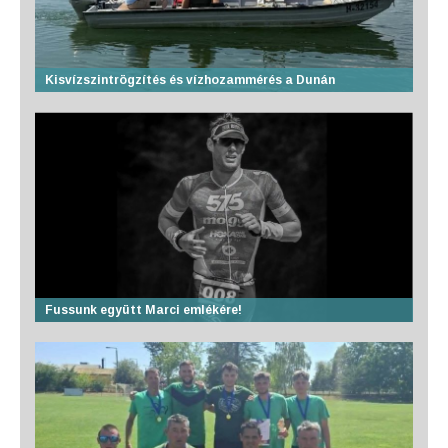
Kisvízszintrögzítés és vízhozammérés a Dunán
Fussunk együtt Marci emlékére!