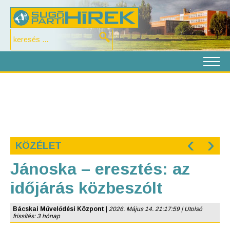
‹
›
KÖZÉLET
Jánoska – eresztés: az
időjárás közbeszólt
Bácskai Művelődési Központ
|
2026. Május 14. 21:17:59 | Utolsó
frissítés: 3 hónap