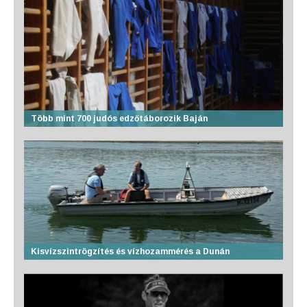
Több mint 700 judós edzőtáborozik Baján
Kisvízszintrögzítés és vízhozammérés a Dunán