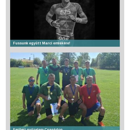
Fussunk együtt Marci emlékére!
Feröeri győzelem Csanádon