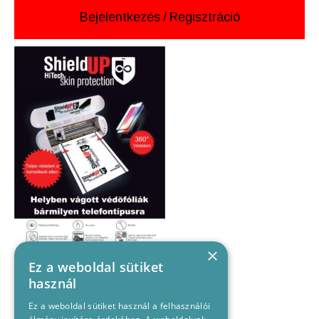
Bejelentkezés
/
Regisztráció
×
Ez a weboldal sütiket
használ
Ez a weboldal sütiket használ a felhasználói