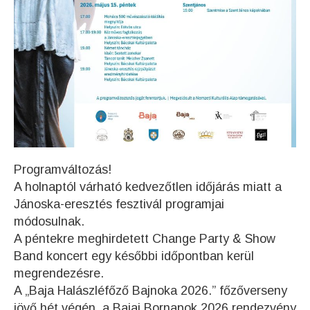
Programváltozás!
A holnaptól várható kedvezőtlen időjárás miatt a
Jánoska-eresztés fesztivál programjai
módosulnak.
A péntekre meghirdetett Change Party & Show
Band koncert egy későbbi időpontban kerül
megrendezésre.
A „Baja Halászléfőző Bajnoka 2026.” főzőverseny
jövő hét végén, a Bajai Bornapok 2026 rendezvény