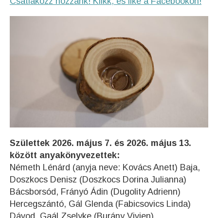
Csatlakozz hozzánk! Klikk, és like a Facebookon!
Születtek 2026. május 7. és 2026. május 13.
között anyakönyvezettek:
Németh Lénárd (anyja neve: Kovács Anett) Baja,
Doszkocs Denisz (Doszkocs Dorina Julianna)
Bácsborsód, Frányó Ádin (Dugolity Adrienn)
Hercegszántó, Gál Glenda (Fabicsovics Linda)
Dávod, Gaál Zselyke (Burány Vivien)