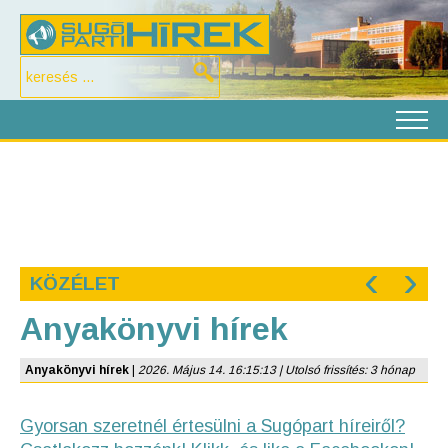
‹
›
KÖZÉLET
Anyakönyvi hírek
Anyakönyvi hírek
|
2026. Május 14. 16:15:13 | Utolsó frissítés: 3 hónap
Gyorsan szeretnél értesülni a Sugópart híreiről?