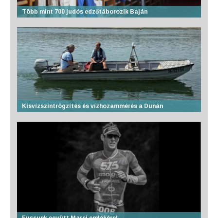
Több mint 700 judós edzőtáborozik Baján
Kisvízszintrögzítés és vízhozammérés a Dunán
Fussunk együtt Marci emlékére!