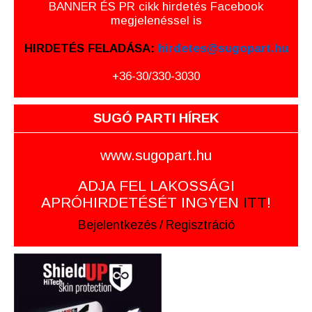
BANNER ÉS PR cikk hirdetés Facebook
megjelenéssel is
HIRDETÉS FELADÁSA:
hirdetes@sugopart.hu
+36-30/330-3030
SUGÓ PARTI HÍREK
www.sugopart.hu
ADJA FEL LAKOSSÁGI
APRÓHIRDETÉSÉT INGYEN
ITT
!
Bejelentkezés
/
Regisztráció