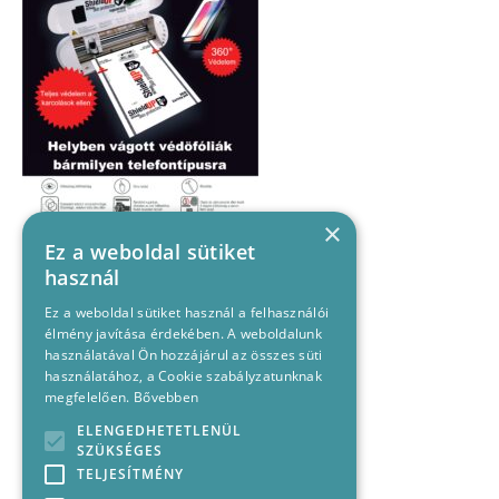
×
Ez a weboldal sütiket
használ
Ez a weboldal sütiket használ a felhasználói
élmény javítása érdekében. A weboldalunk
használatával Ön hozzájárul az összes süti
használatához, a Cookie szabályzatunknak
megfelelően.
Bővebben
ELENGEDHETETLENÜL
SZÜKSÉGES
TELJESÍTMÉNY