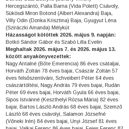
Hercegszántó, Palla Barna (Vida Polett) Csávoly,
Sükösdi Miron Botond (Albert Alexandra) Baja,
Villy Odin (Donka Krisztina) Baja, Gyugyut Léna
(Sziráczki Amanda) Mélykút
Házasságot kötöttek 2026. május 9. napján:
Botkó Sándor Gábor és Szabó Lilla Evelin
Meghaltak 2026. május 7. és 2026. május 13.
között anyakönyvezettek:
Nagy Antalné (Bőte Emerencia) 86 éves csátaljai,
Horváth Zoltán 78 éves bajai, Császár Zoltán 57
éves felsőszentiváni, Schveibert Péter 64 éves
császártöltési, Nagy András 79 éves bajai, Rudán
Péter 69 éves bajai, Horváth Gyula 66 éves bajai,
Sipos Istvánné (Keszthelyi Rózsa Mária) 82 éves
bajai, Bartos László András 68 éves bajai, Szemző
László 68 éves csávolyi, Salamon Józsefné
(Vőneki Irén) 84 éves bajai, Unyi József 81 éves
bajai, Valkai Ferenc 86 éves bajai, Fejes Ferenc 82