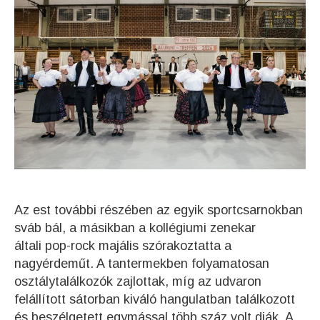
Az est további részében az egyik sportcsarnokban
sváb bál, a másikban a kollégiumi zenekar
általi pop-rock majális szórakoztatta a
nagyérdeműt. A tantermekben folyamatosan
osztálytalálkozók zajlottak, míg az udvaron
felállított sátorban kiváló hangulatban találkozott
és beszélgetett egymással több száz volt diák. A