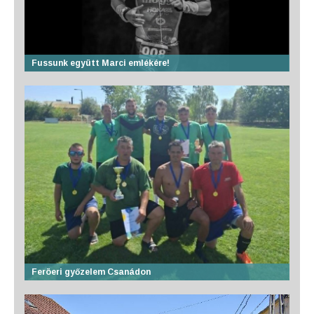
Fussunk együtt Marci emlékére!
Feröeri győzelem Csanádon