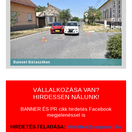
Baleset Bátaszéken
VÁLLALKOZÁSA VAN?
HIRDESSEN NÁLUNK!
BANNER ÉS PR cikk hirdetés Facebook
megjelenéssel is
HIRDETÉS FELADÁSA:
hirdetes@sugopart.hu