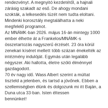
rendezvényt. A megnyitó kezdetétől, a hajnali
zárásig szakadt az eső. De ahogy mondani
szokták, a lelkesedés tüzét nem tudta eloltani.
Mindenki korosztály megtalálhatta a neki
megfelelő programot.
Az MNÁMK-ban 2026. május 16-án mintegy 1000
ember élhette át a Frankelos/MNÁMK-s
összetartozás nagyszerű érzését. 23 óra körül
zenekari kíséret mellett több százan énekelték az
intézmény indulóját. Egymás után legalább
négyszer. Aki hallotta, életre szóló élménnyel
gazdagodott.
70 év nagy idő. Wass Albert szerint a múltat
tiszteld a jelenben, és tartsd a jövőnek. Ebben a
szellemiségben élünk és dolgozunk mi itt Baján, a
Duna utca 33-ban. Isten éltessen
bennünket!