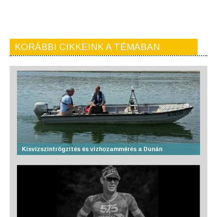
KORÁBBI CIKKEINK A TÉMÁBAN
Kisvízszintrögzítés és vízhozammérés a Dunán