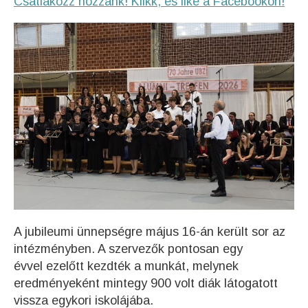
Csatlakozz hozzánk! Klikk, és like a Facebookon!
A jubileumi ünnepségre május 16-án került sor az
intézményben. A szervezők pontosan egy
évvel ezelőtt kezdték a munkát, melynek
eredményeként mintegy 900 volt diák látogatott
vissza egykori iskolájába.