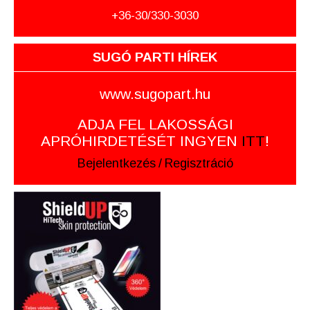
+36-30/330-3030
SUGÓ PARTI HÍREK
www.sugopart.hu
ADJA FEL LAKOSSÁGI
APRÓHIRDETÉSÉT INGYEN
ITT
!
Bejelentkezés
/
Regisztráció