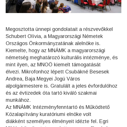
Megosztotta ünnepi gondolatait a részvevőkkel
Schubert Olívia, a Magyarországi Németek
Országos Önkormányzatának alelnöke is.
Kiemelte, hogy az MNÁMK a magyarországi
németség meghatározó kulturális intézménye, és
mint ilyen, az MNOÖ kiemelt támogatását
élvezi. Mikrofonhoz lépett Csubákné Besesek
Andrea, Baja Megyei Jogú Város
alpolgármestere is. Gratulált a jeles évfordulóhoz
és az évtizedek óta tartó kiváló szakmai
munkához.
Az MNÁMK Intézményfenntartó és Működtető
Közalapítvány kuratóriumi elnöke volt
diákként személyes élményeit idézte fel. Egri