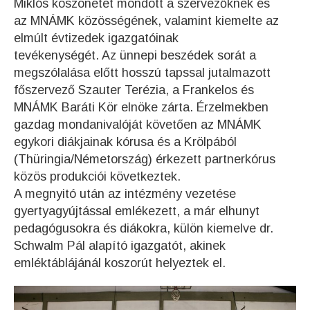
Miklós köszönetet mondott a szervezőknek és
az MNÁMK közösségének, valamint kiemelte az
elmúlt évtizedek igazgatóinak
tevékenységét. Az ünnepi beszédek sorát a
megszólalása előtt hosszú tapssal jutalmazott
főszervező Szauter Terézia, a Frankelos és
MNÁMK Baráti Kör elnöke zárta. Érzelmekben
gazdag mondanivalóját követően az MNÁMK
egykori diákjainak kórusa és a Krölpából
(Thüringia/Németország) érkezett partnerkórus
közös produkciói következtek.
A megnyitó után az intézmény vezetése
gyertyagyújtással emlékezett, a már elhunyt
pedagógusokra és diákokra, külön kiemelve dr.
Schwalm Pál alapító igazgatót, akinek
emléktáblájánál koszorút helyeztek el.