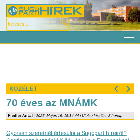
‹
›
KÖZÉLET
70 éves az MNÁMK
Fiedler Antal
|
2026. Május 19. 16:14:44 | Utolsó frissítés: 3 hónap
Gyorsan szeretnél értesülni a Sugópart híreiről?