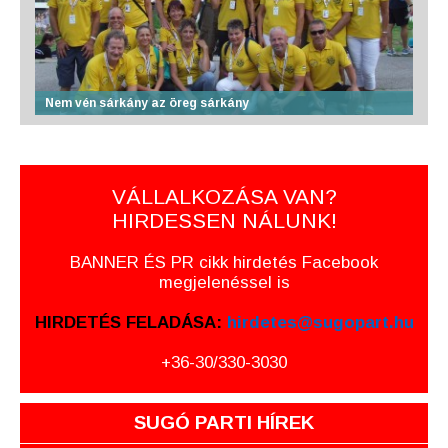
Nem vén sárkány az öreg sárkány
VÁLLALKOZÁSA VAN?
HIRDESSEN NÁLUNK!
BANNER ÉS PR cikk hirdetés Facebook
megjelenéssel is
HIRDETÉS FELADÁSA:
hirdetes@sugopart.hu
+36-30/330-3030
SUGÓ PARTI HÍREK