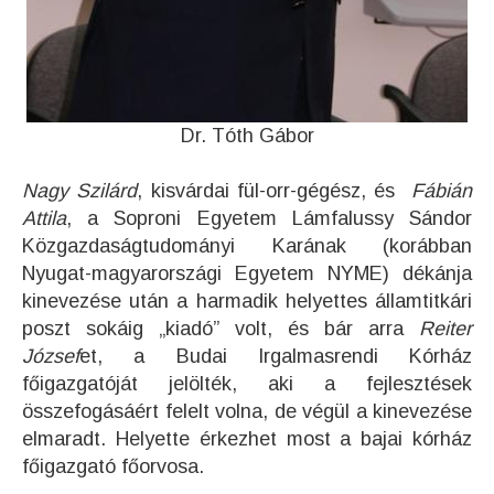
Dr. Tóth Gábor
Nagy Szilárd
, kisvárdai fül-orr-gégész, és
Fábián
Attila
, a Soproni Egyetem Lámfalussy Sándor
Közgazdaságtudományi Karának (korábban
Nyugat-magyarországi Egyetem NYME) dékánja
kinevezése után a harmadik helyettes államtitkári
poszt sokáig „kiadó” volt, és bár arra
Reiter
József
et, a Budai Irgalmasrendi Kórház
főigazgatóját jelölték, aki a fejlesztések
összefogásáért felelt volna, de végül a kinevezése
elmaradt. Helyette érkezhet most a bajai kórház
főigazgató főorvosa.