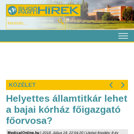
‹
›
KÖZÉLET
Helyettes államtitkár lehet
a bajai kórház főigazgató
főorvosa?
MedicalOnline.hu
|
2018. Július 19. 22:04:20 | Utolsó frissítés: 8 év