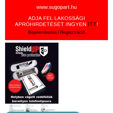
www.sugopart.hu
ADJA FEL LAKOSSÁGI
APRÓHIRDETÉSÉT INGYEN
ITT
!
Bejelentkezés
/
Regisztráció