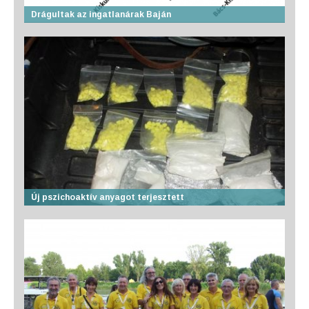
Drágultak az ingatlanárak Baján
Új pszichoaktív anyagot terjesztett