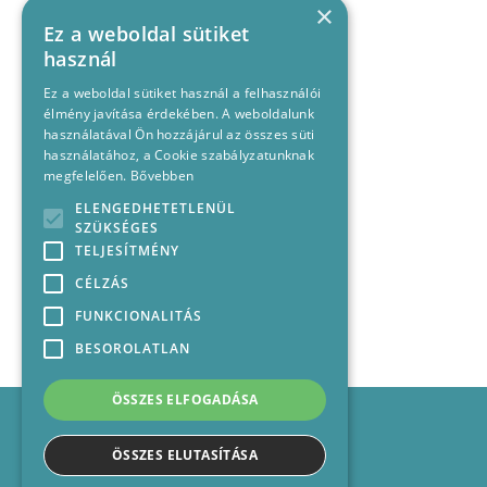
×
Ez a weboldal sütiket
használ
Ez a weboldal sütiket használ a felhasználói
élmény javítása érdekében. A weboldalunk
használatával Ön hozzájárul az összes süti
használatához, a Cookie szabályzatunknak
megfelelően.
Bővebben
ELENGEDHETETLENÜL
SZÜKSÉGES
TELJESÍTMÉNY
CÉLZÁS
FUNKCIONALITÁS
BESOROLATLAN
ÖSSZES ELFOGADÁSA
Impresszum
Médiajánlat
ÖSSZES ELUTASÍTÁSA
Felhasználási feltételek
Panaszkezelési nyilatkozat