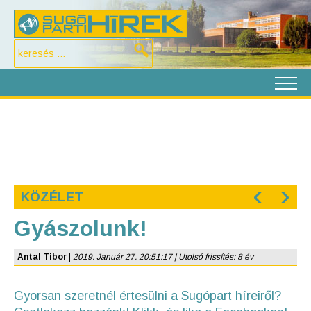
‹
›
KÖZÉLET
Gyászolunk!
Antal Tibor
|
2019. Január 27. 20:51:17 | Utolsó frissítés: 8 év
Gyorsan szeretnél értesülni a Sugópart híreiről?