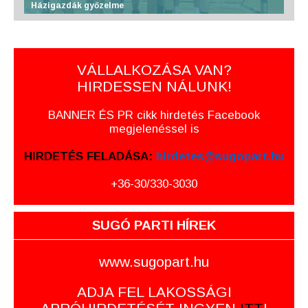
Házigazdák győzelme
VÁLLALKOZÁSA VAN?
HIRDESSEN NÁLUNK!
BANNER ÉS PR cikk hirdetés Facebook
megjelenéssel is
HIRDETÉS FELADÁSA:
hirdetes@sugopart.hu
+36-30/330-3030
SUGÓ PARTI HÍREK
www.sugopart.hu
ADJA FEL LAKOSSÁGI