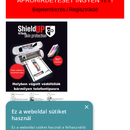
APRÓHIRDETÉSÉT INGYEN
ITT
!
Bejelentkezés
/
Regisztráció
×
Ez a weboldal sütiket
használ
Ez a weboldal sütiket használ a felhasználói