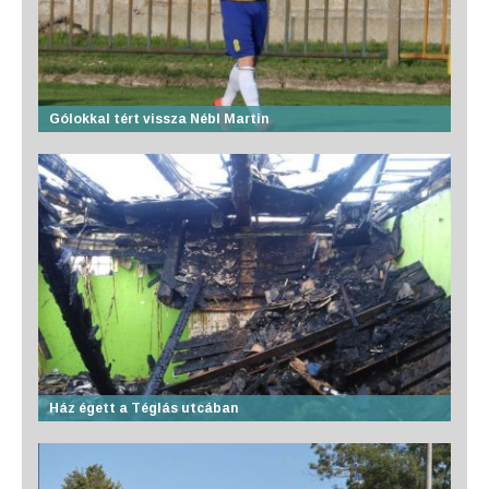
Gólokkal tért vissza Nébl Martin
Ház égett a Téglás utcában