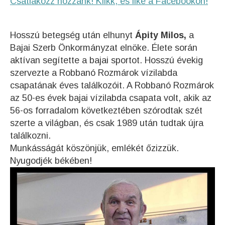
Csatlakozz hozzánk! Klikk, és like a Facebookon!
Hosszú betegség után elhunyt
Ápity Milos,
a
Bajai Szerb Önkormányzat elnöke. Élete során
aktívan segítette a bajai sportot. Hosszú évekig
szervezte a Robbanó Rozmárok vízilabda
csapatának éves találkozóit. A Robbanó Rozmárok
az 50-es évek bajai vízilabda csapata volt, akik az
56-os forradalom következtében szórodtak szét
szerte a világban, és csak 1989 után tudtak újra
találkozni.
Munkásságát köszönjük, emlékét őzizzük.
Nyugodjék békében!