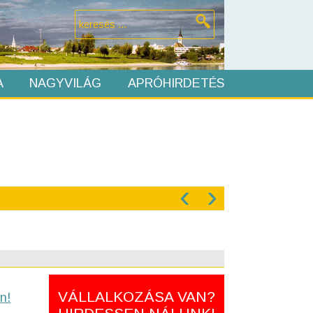
A
NAGYVILÁG
APRÓHIRDETÉS
‹
›
VÁLLALKOZÁSA VAN?
n!