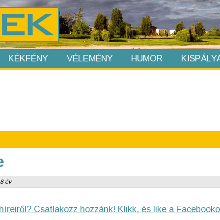
KÉKFÉNY
VÉLEMÉNY
HUMOR
KISPÁLY
e
 8 év
híreiről? Csatlakozz hozzánk! Klikk, és like a Facebooko