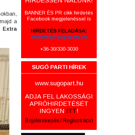
HIRDESSEN NÁLUNK!
BANNER ÉS PR cikk hirdetés
nokban,
Facebook megjelenéssel is
 majd a
az
Extra
HIRDETÉS FELADÁSA:
hirdetes@sugopart.hu
+36-30/330-3030
SUGÓ PARTI HÍREK
www.sugopart.hu
ADJA FEL LAKOSSÁGI
APRÓHIRDETÉSÉT
INGYEN
ITT
!
Bejelentkezés
/
Regisztráció