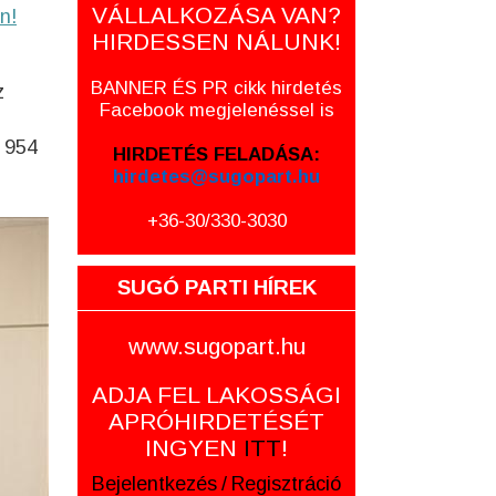
VÁLLALKOZÁSA VAN?
n!
HIRDESSEN NÁLUNK!
BANNER ÉS PR cikk hirdetés
z
Facebook megjelenéssel is
1 954
HIRDETÉS FELADÁSA:
hirdetes@sugopart.hu
+36-30/330-3030
SUGÓ PARTI HÍREK
www.sugopart.hu
ADJA FEL LAKOSSÁGI
APRÓHIRDETÉSÉT
INGYEN
ITT
!
Bejelentkezés
/
Regisztráció