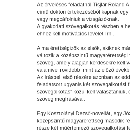
Az érveléses feladatnál Tisjlár Roland
című doktori értekezéséből kapnak egy r
vagy megcáfolniuk a vizsgázóknak.
A gyakorlati szövegalkotás részben a hely
ehhez kell motivációs levelet írni.
A ma érettségizők az elsők, akiknek már
változik a középszintű magyarérettségi f
szöveg, amely alapján kérdésekre kell v
valamivel rövidebb, mint az előző évekb
Az írásbeli első részére azonban az edd
feladatsort ugyanis két szövegalkotási f
szövegalkotás” közül kell választaniuk,
szöveg megírásával.
Egy Kosztolányi Dezső-novellát, egy Józ
középszintű magyarérettség második ré
része két műértemező szövegalkotási fel