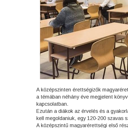
A középszinten érettségizők magyarérett
a témában néhány éve megjelent könyv sz
kapcsolatban.
Ezután a diákok az érvelés és a gyakorl
kell megoldaniuk, egy 120-200 szavas sz
A középszintű magyarérettségi első rés