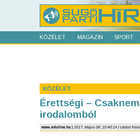
KÖZÉLET
MAGAZIN
SPORT
KÖZÉLET
Érettségi – Csaknem 
irodalomból
www.eduline.hu
|
2017. Május 08. 10:40:14 | Utolsó frissí