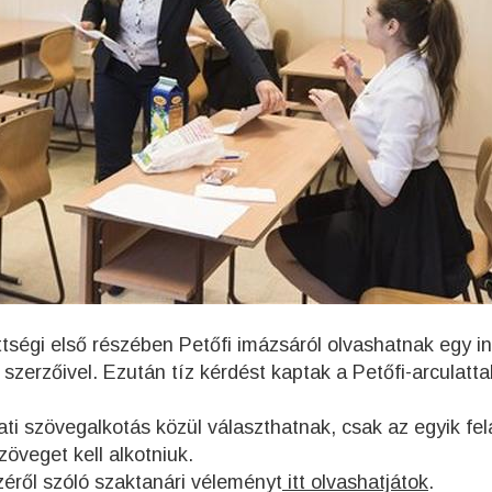
ségi első részében Petőfi imázsáról olvashatnak egy int
erzőivel. Ezután tíz kérdést kaptak a Petőfi-arculatta
ati szövegalkotás közül választhatnak, csak az egyik fel
öveget kell alkotniuk.
zéről szóló szaktanári véleményt
itt olvashatjátok
.