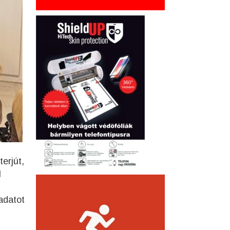
erjút,
l
adatot