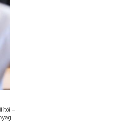
lítói –
anyag