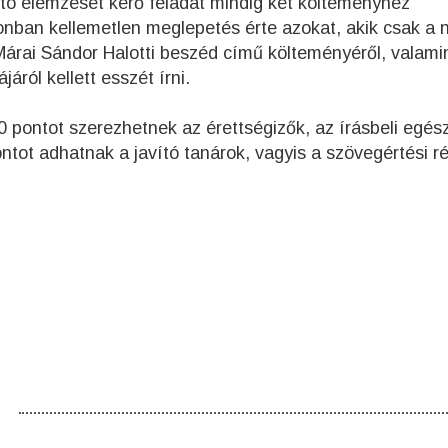
tó elemzését kérő feladat mindig két költeményhez
nban kellemetlen meglepetés érte azokat, akik csak a n
Márai Sándor Halotti beszéd című költeményéről, valami
ról kellett esszét írni.
 pontot szerezhetnek az érettségizők, az írásbeli egé
ontot adhatnak a javító tanárok, vagyis a szövegértési r