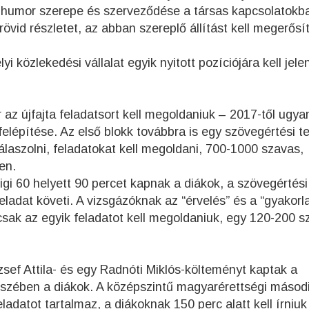
 A humor szerepe és szerveződése a társas kapcsolatokb
övid részletet, az abban szereplő állítást kell megerősí
i közlekedési vállalat egyik nyitott pozíciójára kell jele
 az újfajta feladatsort kell megoldaniuk – 2017-től ugya
elépítése. Az első blokk továbbra is egy szövegértési te
álaszolni, feladatokat kell megoldani, 700-1000 szavas,
en.
igi 60 helyett 90 percet kapnak a diákok, a szövegértési
eladat követi. A vizsgázóknak az “érvelés” és a “gyakorla
 csak az egyik feladatot kell megoldaniuk, egy 120-200 
sef Attila- és egy Radnóti Miklós-költeményt kaptak a
szében a diákok. A középszintű magyarérettségi másod
adatot tartalmaz, a diákoknak 150 perc alatt kell írniuk