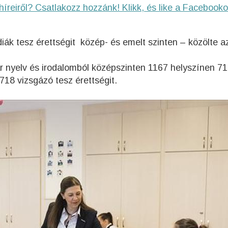
híreiről? Csatlakozz hozzánk! Klikk, és like a Facebooko
ák tesz érettségit közép- és emelt szinten – közölte a
r nyelv és irodalomból középszinten 1167 helyszínen 7
718 vizsgázó tesz érettségit.