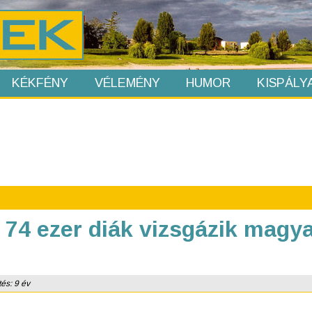
KÉKFÉNY
VÉLEMÉNY
HUMOR
KISPÁLY
74 ezer diák vizsgázik magya
tés: 9 év