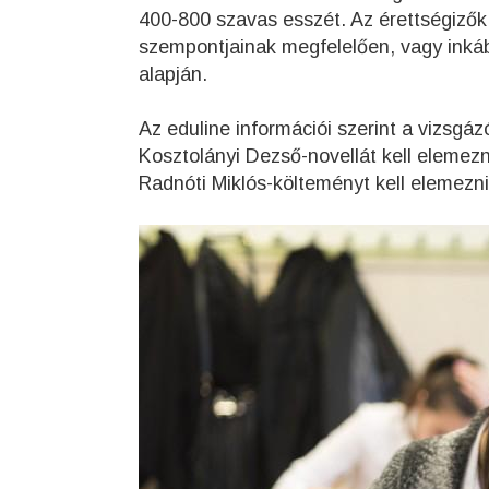
400-800 szavas esszét. Az érettségizők
szempontjainak megfelelően, vagy inkáb
alapján.
Az eduline információi szerint a vizsgá
Kosztolányi Dezső-novellát kell elemezni
Radnóti Miklós-költeményt kell elemezn