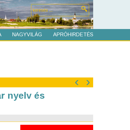
A
NAGYVILÁG
APRÓHIRDETÉS
‹
›
r nyelv és