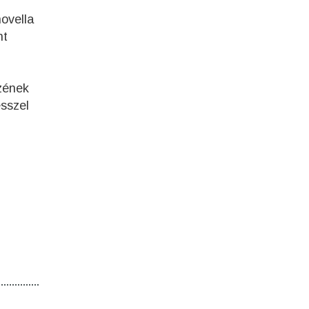
ovella
nt
szének
ésszel