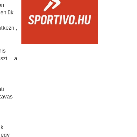
an
teniük
ntkezni,
nis
szt – a
ti
szavas
ik
 egy