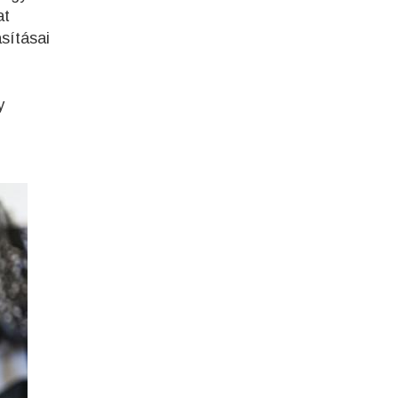
at
sításai
y