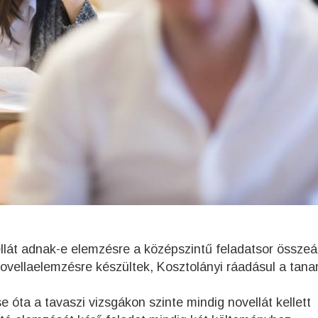
llát adnak-e elemzésre a középszintű feladatsor összeál
k novellaelemzésre készültek, Kosztolányi ráadásul a tan
 óta a tavaszi vizsgákon szinte mindig novellát kellett