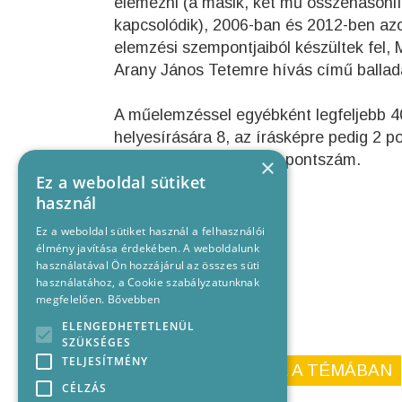
elemezni (a másik, két mű összehasonlí
kapcsolódik), 2006-ban és 2012-ben azo
elemzési szempontjaiból készültek fel, 
Arany János Tetemre hívás című balladájá
A műelemzéssel egyébként legfeljebb 40
helyesírására 8, az írásképre pedig 2 p
együtt 100 a maximális pontszám.
×
Ez a weboldal sütiket
használ
Ez a weboldal sütiket használ a felhasználói
élmény javítása érdekében. A weboldalunk
használatával Ön hozzájárul az összes süti
használatához, a Cookie szabályzatunknak
megfelelően.
Bővebben
ELENGEDHETETLENÜL
SZÜKSÉGES
TELJESÍTMÉNY
KORÁBBI CIKKEINK A TÉMÁBAN
CÉLZÁS