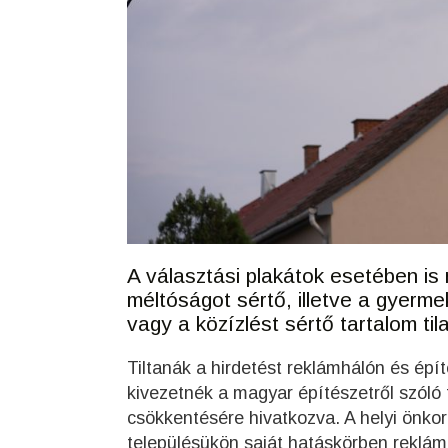
A választási plakátok esetében is 
méltóságot sértő, illetve a gyerm
vagy a közízlést sértő tartalom til
Tiltanák a hirdetést reklámhálón és épí
kivezetnék a magyar építészetről szóló
csökkentésére hivatkozva. A helyi önko
településükön saját hatáskörben reklámes