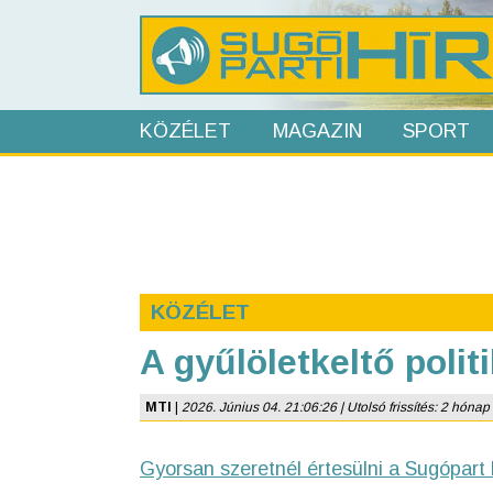
KÖZÉLET
MAGAZIN
SPORT
KÖZÉLET
A gyűlöletkeltő poli
MTI
|
2026. Június 04. 21:06:26 | Utolsó frissítés: 2 hónap
Gyorsan szeretnél értesülni a Sugópart 