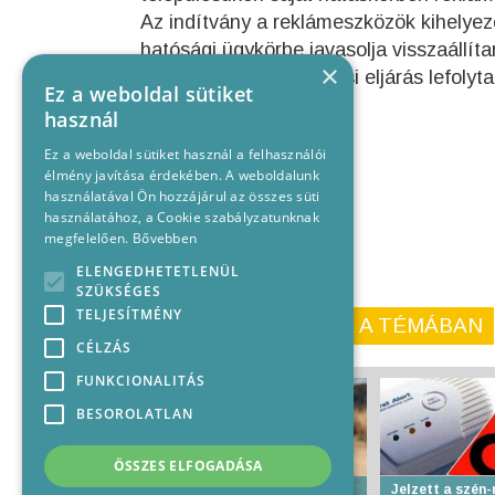
Az indítvány a reklámeszközök kihelye
hatósági ügykörbe javasolja visszaállítan
×
településképi bejelentési eljárás lefolyt
Ez a weboldal sütiket
használ
Ez a weboldal sütiket használ a felhasználói
élmény javítása érdekében. A weboldalunk
használatával Ön hozzájárul az összes süti
használatához, a Cookie szabályzatunknak
megfelelően.
Bővebben
ELENGEDHETETLENÜL
SZÜKSÉGES
TELJESÍTMÉNY
KORÁBBI CIKKEINK A TÉMÁBAN
CÉLZÁS
FUNKCIONALITÁS
BESOROLATLAN
ÖSSZES ELFOGADÁSA
Életbe lép az I. fokú
Jelzett a szén