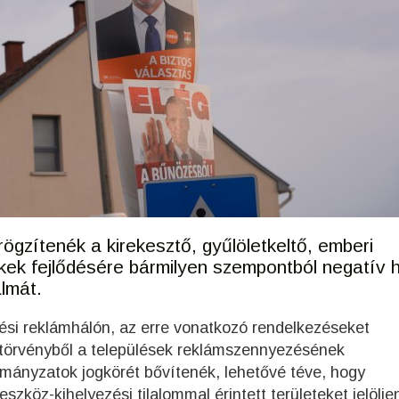
rögzítenék a kirekesztő, gyűlöletkeltő, emberi
ekek fejlődésére bármilyen szempontból negatív 
almát.
tési reklámhálón, az erre vonatkozó rendelkezéseket
 törvényből a települések reklámszennyezésének
rmányzatok jogkörét bővítenék, lehetővé téve, hogy
zköz-kihelyezési tilalommal érintett területeket jelöljen