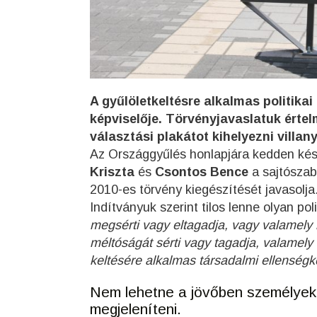
A gyűlöletkeltésre alkalmas politika
képviselője. Törvényjavaslatuk érte
választási plakátot kihelyezni villa
Az Országgyűlés honlapjára kedden késő
Kriszta
és
Csontos Bence
a sajtószab
2010-es törvény kiegészítését javasolja
Indítványuk szerint tilos lenne olyan pol
megsérti vagy eltagadja, vagy valamely n
méltóságát sérti vagy tagadja, valamely 
keltésére alkalmas társadalmi ellenségk
Nem lehetne a jövőben személyek
megjeleníteni.