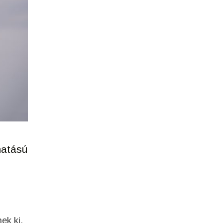
hatású
ek ki.