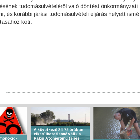
zésének tudomásulvételéről való döntést önkormányzati
i, és korábbi járási tudomásulvételi eljárás helyett ismé
atásához köti.
A következő 24-72 órában
elkerülhetetlenné válik a
-monoxid-
Paksi Atomerőmű teljes