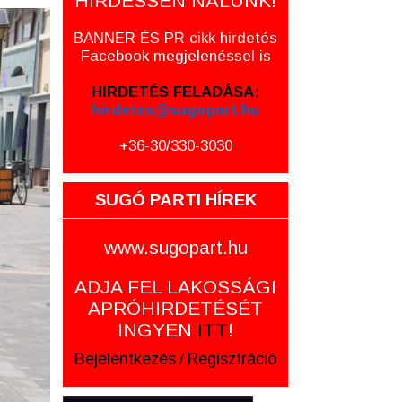
HIRDESSEN NÁLUNK!
BANNER ÉS PR cikk hirdetés
Facebook megjelenéssel is
HIRDETÉS FELADÁSA:
hirdetes@sugopart.hu
+36-30/330-3030
SUGÓ PARTI HÍREK
www.sugopart.hu
ADJA FEL LAKOSSÁGI
APRÓHIRDETÉSÉT
INGYEN
ITT
!
Bejelentkezés
/
Regisztráció