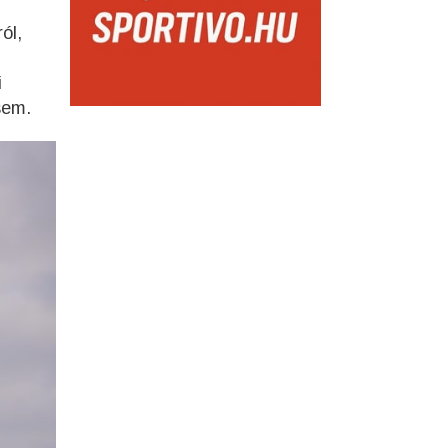
ól,
i
sem.