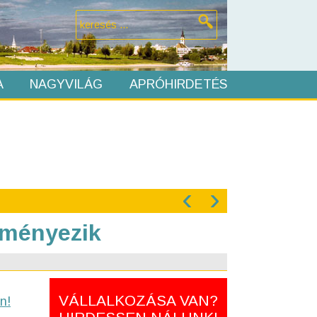
A
NAGYVILÁG
APRÓHIRDETÉS
‹
›
deményezik
VÁLLALKOZÁSA VAN?
n!