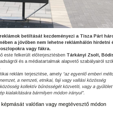
i reklámok betiltását kezdeményezi a Tisza Párt há
lmében a jövőben nem lehetne reklámhálón hirdetni 
nyoszlopokra vagy fákra.
 este felkerült előterjesztésben
Tárkányi Zsolt, Bódi
adságról és a médiatartalmak alapvető szabályairól szó
.
itikai reklám terjesztése, amely
“az egyenlő emberi mélt
emzet, a nemzeti, etnikai, faji vagy vallási közösség
közösség kollektív bűnösségét közvetíti, vagy a gyűlölet
ép kialakítására bármilyen módon irányul”
.
 képmását valótlan vagy megtévesztő módon