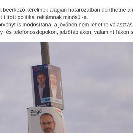
 a beérkező kérelmek alapján határozatban dönthetne arr
 tiltott politikai reklámnak minősül-e.
 törvényt is módosítaná: a jövőben nem lehetne választás
lany- és telefonoszlopokon, jelzőtáblákon, valamint fákon 