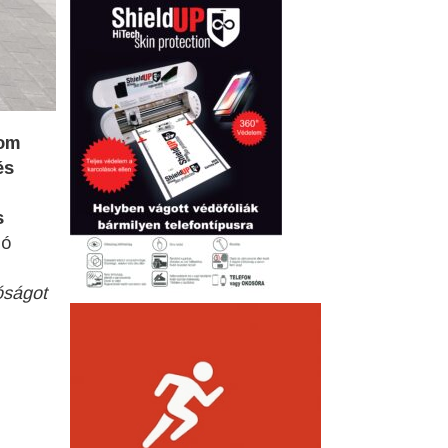
rom
és
s
ló
óságot