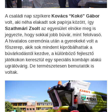
A családi nap szpíkere
Kovács “Kokó” Gábor
volt, aki néha elakadt sok papírja között, így
Szathmári Zsolt
az egyesület elnöke meg is
jegyezte, hogy sokkal jobb búvár, mint felolvasó.
A hivatalos ceremónia után a gyerekeké volt a
főszerep, akik sok mindent kipróbálhattak a
búvárkodástól kezdve, a különböző fejlesztő
játékokon keresztül egy speciális kombájn alakú
ugrálóvárig. De természetesen bemutatók is
voltak.