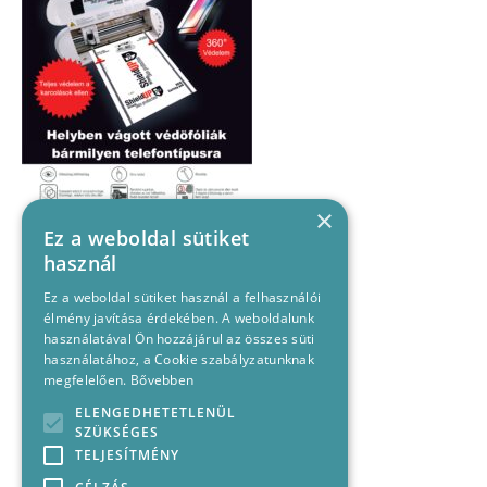
×
Ez a weboldal sütiket
használ
Ez a weboldal sütiket használ a felhasználói
élmény javítása érdekében. A weboldalunk
használatával Ön hozzájárul az összes süti
használatához, a Cookie szabályzatunknak
megfelelően.
Bővebben
ELENGEDHETETLENÜL
SZÜKSÉGES
TELJESÍTMÉNY