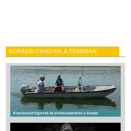
KORÁBBI CIKKEINK A TÉMÁBAN
Kisvízszintrögzítés és vízhozammérés a Dunán