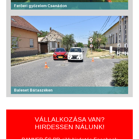
Feröeri győzelem Csanádon
Baleset Bátaszéken
VÁLLALKOZÁSA VAN?
HIRDESSEN NÁLUNK!