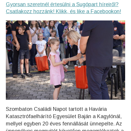
Gyorsan szeretnél értesülni a Sugópart híreiről?
Csatlakozz hozzánk! Klikk, és like a Facebookon!
Szombaton Családi Napot tartott a Havária
Katasztrófaelhárító Egyesület Baján a Kagylónál,
mellyel egyben 20 éves fennállását ünnepelte. Az