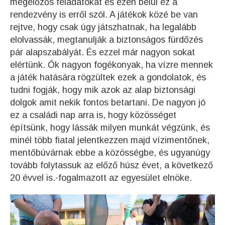
megelőzős feladatokat és ezen belül ez a
rendezvény is erről szól. A játékok közé be van
rejtve, hogy csak úgy játszhatnak, ha legalább
elolvassák, megtanulják a biztonságos fürdőzés
pár alapszabályát. És ezzel már nagyon sokat
elértünk. Ők nagyon fogékonyak, ha vízre mennek
a játék hatására rögzültek ezek a gondolatok, és
tudni fogják, hogy mik azok az alap biztonsági
dolgok amit nekik fontos betartani. De nagyon jó
ez a családi nap arra is, hogy közösséget
építsünk, hogy lássák milyen munkát végzünk, és
minél több fiatal jelentkezzen majd vízimentőnek,
mentőbúvárnak ebbe a közösségbe, és ugyanúgy
tovább folytassuk az előző húsz évet, a következő
20 évvel is.-fogalmazott az egyesület elnöke.