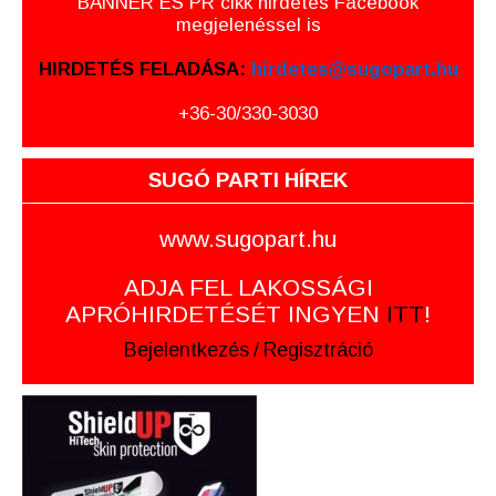
BANNER ÉS PR cikk hirdetés Facebook
megjelenéssel is
HIRDETÉS FELADÁSA:
hirdetes@sugopart.hu
+36-30/330-3030
SUGÓ PARTI HÍREK
www.sugopart.hu
ADJA FEL LAKOSSÁGI
APRÓHIRDETÉSÉT INGYEN
ITT
!
Bejelentkezés
/
Regisztráció