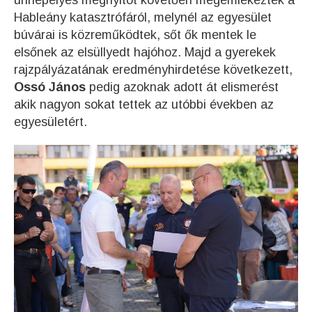
ünnepélyes megnyitót követően megemlékeztek a
Hableány katasztrófáról, melynél az egyesület
búvárai is közreműködtek, sőt ők mentek le
elsőnek az elsüllyedt hajóhoz. Majd a gyerekek
rajzpályázatának eredményhirdetése következett,
Ossó János
pedig azoknak adott át elismerést
akik nagyon sokat tettek az utóbbi években az
egyesületért.